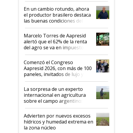
suelo es hablar de todo el
En un cambio rotundo, ahora
sistema productivo"
el productor brasilero destaca
las buenas condiciones del
agro argentino para invertir:
"Los veo más motivados"
Marcelo Torres de Aapresid
alertó que el 62% de la renta
del agro se va en impuestos:
"No es bueno que en
Argentina se sigan discutiendo
Comenzó el Congreso
las mismas cosas de hace 50
Aapresid 2026, con más de 100
años"
paneles, invitados de lujo y
todas las tendencias
La sorpresa de un experto
internacional en agricultura
sobre el campo argentino:
"Estoy muy impresionado"
Advierten por nuevos excesos
hídricos y humedad extrema en
la zona núcleo