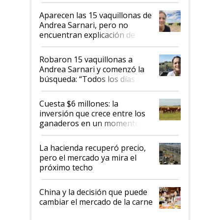
ser "para unos pocos": "Tenemos un
mandato muy claro del gobierno
Aparecen las 15 vaquillonas de
nacional"
Andrea Sarnari, pero no
encuentran explicación de
cómo llegaron allí
Robaron 15 vaquillonas a
Andrea Sarnari y comenzó la
búsqueda: “Todos los días le
toca a algún productor”
Cuesta $6 millones: la
inversión que crece entre los
ganaderos en un momento
histórico para la actividad
La hacienda recuperó precio,
pero el mercado ya mira el
próximo techo
China y la decisión que puede
cambiar el mercado de la carne