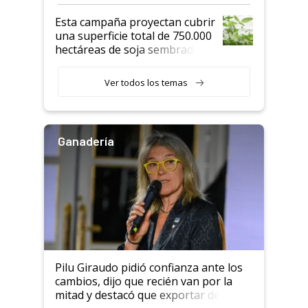
Esta campaña proyectan cubrir
una superficie total de 750.000
hectáreas de soja sembradas
con una nueva generación de
variedades que marcan un
Ver todos los temas
salto tecnológico en genética y
rendimiento
Ganadería
Pilu Giraudo pidió confianza ante los
cambios, dijo que recién van por la
mitad y destacó que exportar dejó de