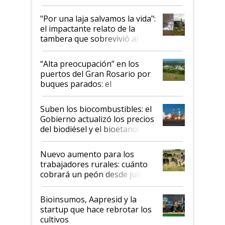
y el peligro de que Argentina
pase a ser "país sucio"
"Por una laja salvamos la vida":
el impactante relato de la
tambera que sobrevivió al
tornado
“Alta preocupación” en los
puertos del Gran Rosario por
buques parados: el
funcionamiento de las
exportadoras en tensión tras
Suben los biocombustibles: el
la medida de fuerza de los
Gobierno actualizó los precios
prácticos
del biodiésel y el bioetanol
Nuevo aumento para los
trabajadores rurales: cuánto
cobrará un peón desde julio
Bioinsumos, Aapresid y la
startup que hace rebrotar los
cultivos