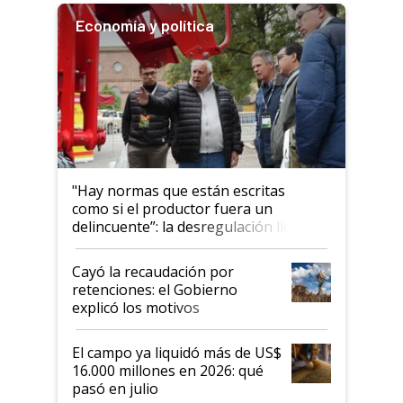
Economía y política
"Hay normas que están escritas
como si el productor fuera un
delincuente”: la desregulación llegó
al Congreso Aapresid y hasta se
habló del financiamiento al IPCVA
Cayó la recaudación por
retenciones: el Gobierno
explicó los motivos
El campo ya liquidó más de US$
16.000 millones en 2026: qué
pasó en julio