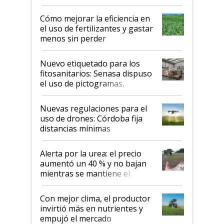
propiedad intelectual
Cómo mejorar la eficiencia en
el uso de fertilizantes y gastar
menos sin perder
productividad en la campaña
fina
Nuevo etiquetado para los
fitosanitarios: Senasa dispuso
el uso de pictogramas,
palabras de advertencia e
indicaciones
Nuevas regulaciones para el
uso de drones: Córdoba fija
distancias mínimas
Alerta por la urea: el precio
aumentó un 40 % y no bajan
mientras se mantiene el
conflicto en Medio Oriente
Con mejor clima, el productor
invirtió más en nutrientes y
empujó el mercado