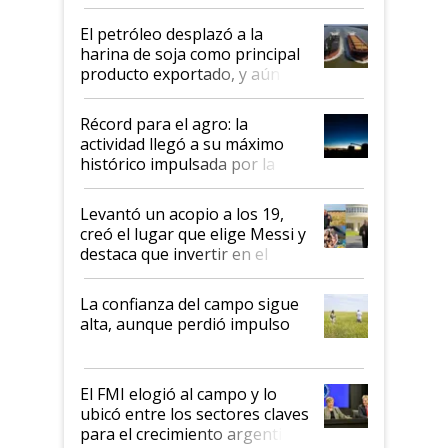
El petróleo desplazó a la
harina de soja como principal
producto exportado, y aún así
el agro aportó casi seis de cada
diez dólares y sostuvo el
Récord para el agro: la
liderazgo en un semestre
actividad llegó a su máximo
récord
histórico impulsada por la
cosecha y las exportaciones
Levantó un acopio a los 19,
creó el lugar que elige Messi y
destaca que invertir en el
kirchnerismo era como "darle
plata a un hijo para droga":
La confianza del campo sigue
Juan Félix Rossetti, el libertario
alta, aunque perdió impulso
que de una dura crisis salió
más fuerte y apuesta al cambio
de Milei
El FMI elogió al campo y lo
ubicó entre los sectores claves
para el crecimiento argentino