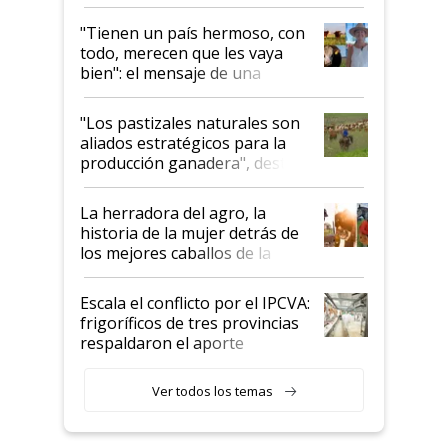
"Tienen un país hermoso, con
todo, merecen que les vaya
bien": el mensaje de una
ganadera uruguaya sobre las
oportunidades que se abren
"Los pastizales naturales son
para el agro en Argentina, con
aliados estratégicos para la
foco en la carne
producción ganadera", destaca
la iniciativa que ya reúne a 46
establecimientos en Argentina
La herradora del agro, la
historia de la mujer detrás de
los mejores caballos de la
Argentina y los mitos que
todavía hacen sufrir a estos
Escala el conflicto por el IPCVA:
animales: "Mientras me
frigoríficos de tres provincias
descalificaban, yo seguí
respaldaron el aporte
haciendo currículum"
obligatorio
Ver todos los temas