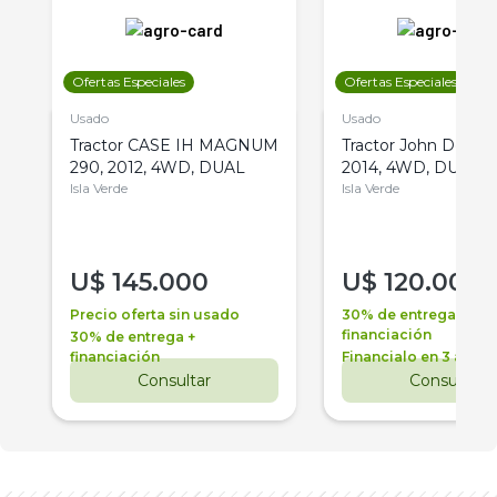
Ofertas Especiales
Ofertas Especiales
Usado
Usado
Tractor CASE IH MAGNUM
Tractor John Deere 
290, 2012, 4WD, DUAL
2014, 4WD, DUAL
Isla Verde
Isla Verde
U$
145.000
U$
120.000
Precio oferta sin usado
30% de entrega +
financiación
30% de entrega +
financiación
Financialo en 3 años
Consultar
Consultar