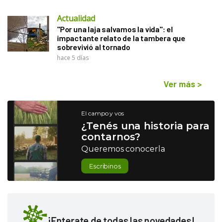
Actualidad
"Por una laja salvamos la vida": el
impactante relato de la tambera que
sobrevivió al tornado
hace 5 días
Ver más
>
El campo y vos
¿Tenés una historia para
contarnos?
Queremos conocerla
Escribinos
¡Enterate de todas las novedades!