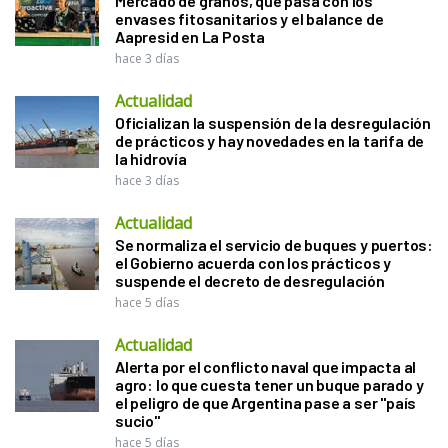
Mercado de granos, qué pasa con los
envases fitosanitarios y el balance de
Aapresid en La Posta
hace 3 días
Actualidad
Oficializan la suspensión de la desregulación
de prácticos y hay novedades en la tarifa de
la hidrovía
hace 3 días
Actualidad
Se normaliza el servicio de buques y puertos:
el Gobierno acuerda con los prácticos y
suspende el decreto de desregulación
hace 5 días
Actualidad
Alerta por el conflicto naval que impacta al
agro: lo que cuesta tener un buque parado y
el peligro de que Argentina pase a ser "país
sucio"
hace 5 días