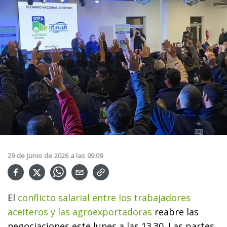
29
de
Junio
de
2026
a las
09:09
El
conflicto salarial entre los trabajadores
aceiteros y las agroexportadoras
reabre las
negociaciones este lunes a las 13.30. Las partes