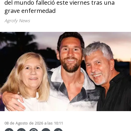
del mundo falleció este viernes tras una
grave enfermedad
Agrofy News
08
de
Agosto
de
2026
a las
10:11