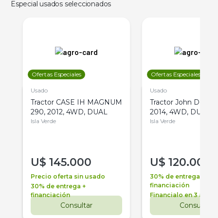
Especial usados seleccionados
Ofertas Especiales
Ofertas Especiales
Usado
Usado
Tractor CASE IH MAGNUM
Tractor John Deere 
290, 2012, 4WD, DUAL
2014, 4WD, DUAL
Isla Verde
Isla Verde
U$
145.000
U$
120.000
Precio oferta sin usado
30% de entrega +
financiación
30% de entrega +
financiación
Financialo en 3 años
Consultar
Consultar