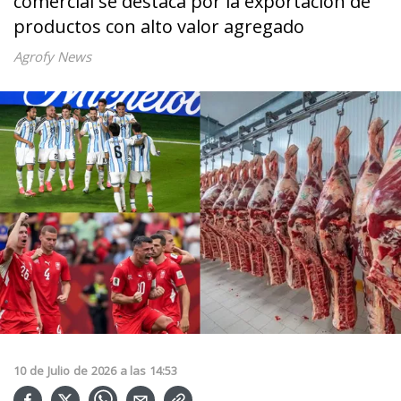
comercial se destaca por la exportación de
productos con alto valor agregado
Agrofy News
10
de
Julio
de
2026
a las
14:53