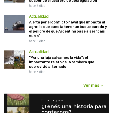
suspende el decreto de desregulación
hace 6 días
Actualidad
Alerta por el conflicto naval que impacta al
agro: lo que cuesta tener un buque parado y
el peligro de que Argentina pase a ser "país
sucio"
hace 6 días
Actualidad
"Por una laja salvamos la vida": el
impactante relato de la tambera que
sobrevivió al tornado
hace 6 días
Ver más
>
El campo y vos
¿Tenés una historia para
contarnos?