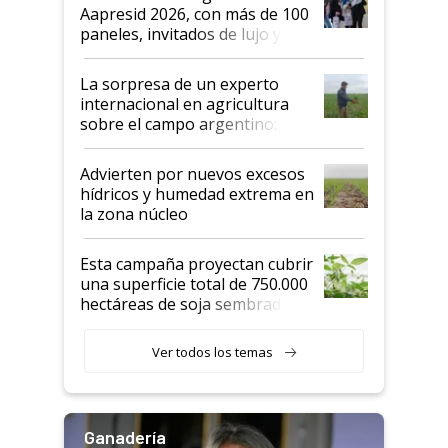
las mismas cosas de hace 50
Aapresid 2026, con más de 100
años"
paneles, invitados de lujo y
todas las tendencias
La sorpresa de un experto
internacional en agricultura
sobre el campo argentino:
"Estoy muy impresionado"
Advierten por nuevos excesos
hídricos y humedad extrema en
la zona núcleo
Esta campaña proyectan cubrir
una superficie total de 750.000
hectáreas de soja sembradas
con una nueva generación de
variedades que marcan un
Ver todos los temas
salto tecnológico en genética y
rendimiento
Ganadería