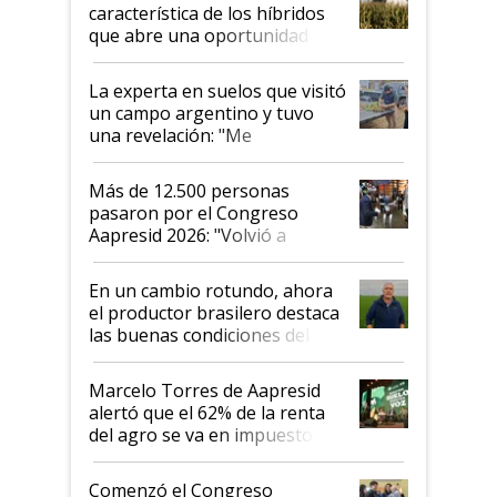
característica de los híbridos
que abre una oportunidad en
el lote
La experta en suelos que visitó
un campo argentino y tuvo
una revelación: "Me
impresionó mucho"
Más de 12.500 personas
pasaron por el Congreso
Aapresid 2026: "Volvió a
demostrar que hablar del
suelo es hablar de todo el
En un cambio rotundo, ahora
sistema productivo"
el productor brasilero destaca
las buenas condiciones del
agro argentino para invertir:
"Los veo más motivados"
Marcelo Torres de Aapresid
alertó que el 62% de la renta
del agro se va en impuestos:
"No es bueno que en
Argentina se sigan discutiendo
Comenzó el Congreso