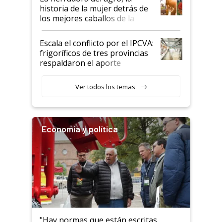
historia de la mujer detrás de
los mejores caballos de la
Argentina y los mitos que
todavía hacen sufrir a estos
Escala el conflicto por el IPCVA:
animales: "Mientras me
frigoríficos de tres provincias
descalificaban, yo seguí
respaldaron el aporte
haciendo currículum"
obligatorio
Ver todos los temas
Economía y política
"Hay normas que están escritas