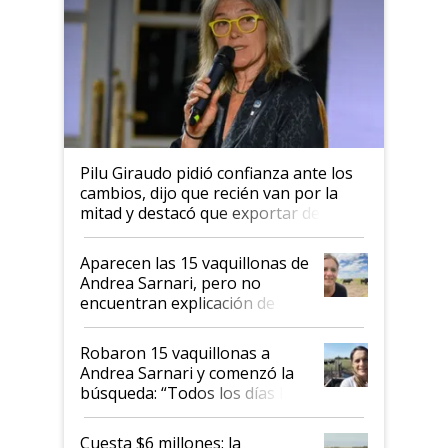
Pilu Giraudo pidió confianza ante los
cambios, dijo que recién van por la
mitad y destacó que exportar dejó de
ser "para unos pocos": "Tenemos un
mandato muy claro del gobierno
Aparecen las 15 vaquillonas de
nacional"
Andrea Sarnari, pero no
encuentran explicación de
cómo llegaron allí
Robaron 15 vaquillonas a
Andrea Sarnari y comenzó la
búsqueda: “Todos los días le
toca a algún productor”
Cuesta $6 millones: la