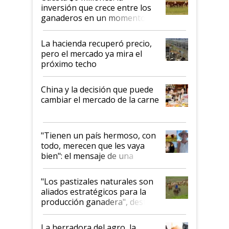
inversión que crece entre los
ganaderos en un momento
histórico para la actividad
La hacienda recuperó precio,
pero el mercado ya mira el
próximo techo
China y la decisión que puede
cambiar el mercado de la carne
"Tienen un país hermoso, con
todo, merecen que les vaya
bien": el mensaje de una
ganadera uruguaya sobre las
oportunidades que se abren
"Los pastizales naturales son
para el agro en Argentina, con
aliados estratégicos para la
foco en la carne
producción ganadera", destaca
la iniciativa que ya reúne a 46
establecimientos en Argentina
La herradora del agro, la