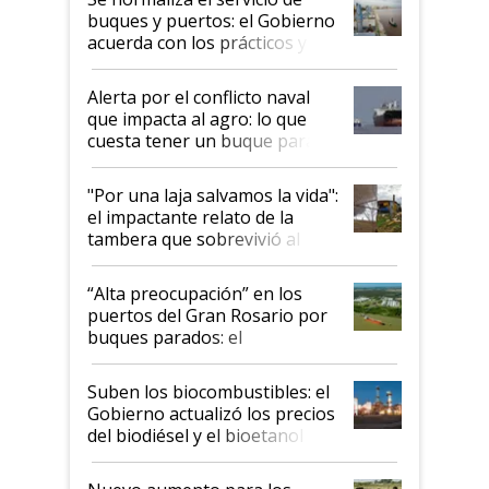
buques y puertos: el Gobierno
acuerda con los prácticos y
suspende el decreto de
desregulación
Alerta por el conflicto naval
que impacta al agro: lo que
cuesta tener un buque parado
y el peligro de que Argentina
pase a ser "país sucio"
"Por una laja salvamos la vida":
el impactante relato de la
tambera que sobrevivió al
tornado
“Alta preocupación” en los
puertos del Gran Rosario por
buques parados: el
funcionamiento de las
exportadoras en tensión tras
Suben los biocombustibles: el
la medida de fuerza de los
Gobierno actualizó los precios
prácticos
del biodiésel y el bioetanol