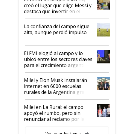
creó el lugar que elige Messi y
destaca que invertir en el
kirchnerismo era como "darle
plata a un hijo para droga":
La confianza del campo sigue
Juan Félix Rossetti, el libertario
alta, aunque perdió impulso
que de una dura crisis salió
más fuerte y apuesta al cambio
de Milei
El FMI elogió al campo y lo
ubicó entre los sectores claves
para el crecimiento argentino
Milei y Elon Musk instalarán
internet en 6000 escuelas
rurales de la Argentina gracias
a un acuerdo con Starlink
Milei en La Rural: el campo
apoyó el rumbo, pero sin
renunciar al reclamo por las
retenciones
Ver todos los temas