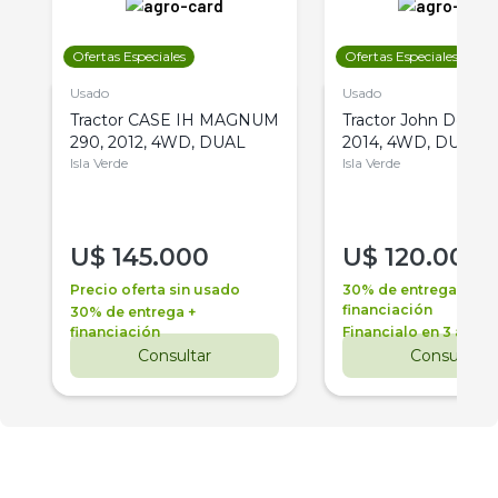
Ofertas Especiales
Ofertas Especiales
Usado
Usado
Tractor CASE IH MAGNUM
Tractor John Deere 
290, 2012, 4WD, DUAL
2014, 4WD, DUAL
Isla Verde
Isla Verde
U$
145.000
U$
120.000
Precio oferta sin usado
30% de entrega +
financiación
30% de entrega +
financiación
Financialo en 3 años
Consultar
Consultar