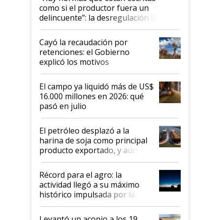
como si el productor fuera un
delincuente”: la desregulación llegó
al Congreso Aapresid y hasta se
habló del financiamiento al IPCVA
Cayó la recaudación por
retenciones: el Gobierno
explicó los motivos
El campo ya liquidó más de US$
16.000 millones en 2026: qué
pasó en julio
El petróleo desplazó a la
harina de soja como principal
producto exportado, y aún así
el agro aportó casi seis de cada
diez dólares y sostuvo el
Récord para el agro: la
liderazgo en un semestre
actividad llegó a su máximo
récord
histórico impulsada por la
cosecha y las exportaciones
Levantó un acopio a los 19,