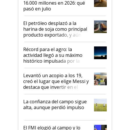
16.000 millones en 2026: qué
pasó en julio
El petróleo desplazó a la
harina de soja como principal
producto exportado, y aún así
el agro aportó casi seis de cada
diez dólares y sostuvo el
Récord para el agro: la
liderazgo en un semestre
actividad llegó a su máximo
récord
histórico impulsada por la
cosecha y las exportaciones
Levantó un acopio a los 19,
creó el lugar que elige Messi y
destaca que invertir en el
kirchnerismo era como "darle
plata a un hijo para droga":
La confianza del campo sigue
Juan Félix Rossetti, el libertario
alta, aunque perdió impulso
que de una dura crisis salió
más fuerte y apuesta al cambio
de Milei
El FMI elogió al campo y lo