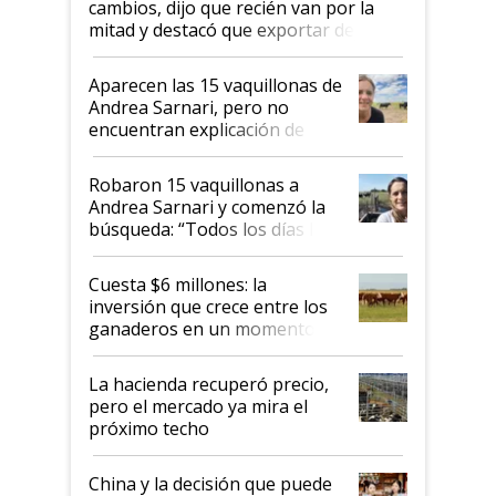
cambios, dijo que recién van por la
mitad y destacó que exportar dejó de
ser "para unos pocos": "Tenemos un
mandato muy claro del gobierno
Aparecen las 15 vaquillonas de
nacional"
Andrea Sarnari, pero no
encuentran explicación de
cómo llegaron allí
Robaron 15 vaquillonas a
Andrea Sarnari y comenzó la
búsqueda: “Todos los días le
toca a algún productor”
Cuesta $6 millones: la
inversión que crece entre los
ganaderos en un momento
histórico para la actividad
La hacienda recuperó precio,
pero el mercado ya mira el
próximo techo
China y la decisión que puede