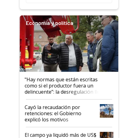
Economía y política
"Hay normas que están escritas
como si el productor fuera un
delincuente”: la desregulación llegó
al Congreso Aapresid y hasta se
habló del financiamiento al IPCVA
Cayó la recaudación por
retenciones: el Gobierno
explicó los motivos
El campo ya liquidó más de US$