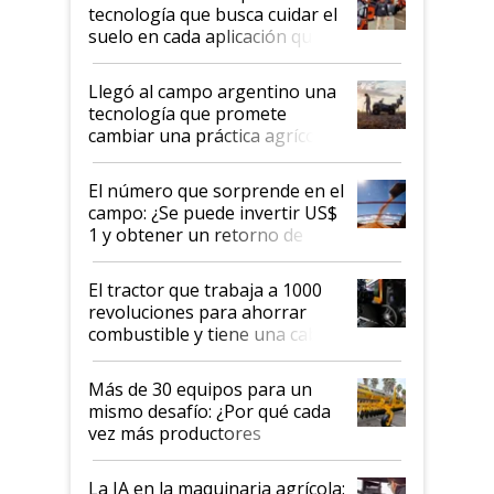
tecnología que busca cuidar el
suelo en cada aplicación que
llevó Jacto al Congreso
Aapresid 2026
Llegó al campo argentino una
tecnología que promete
cambiar una práctica agrícola
clave: ¿Y si analizar el suelo
fuera tan simple como apretar
El número que sorprende en el
un botón?
campo: ¿Se puede invertir US$
1 y obtener un retorno de
hasta US$ 10 en agricultura?
El tractor que trabaja a 1000
revoluciones para ahorrar
combustible y tiene una cabina
que parece una computadora:
lo último en el mundo,
Más de 30 equipos para un
disponible en Argentina
mismo desafío: ¿Por qué cada
vez más productores
incorporan fertilizante bajo
tierra?
La IA en la maquinaria agrícola: