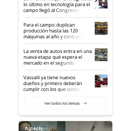
lo último en tecnología para el
campo llegó al Congreso
Aapresid 2026
Para el campo: duplican
producción hasta las 120
máquinas al año y contratan
especialistas de la industria
automotriz para lograrlo
La venta de autos entra en una
nueva etapa: qué espera el
mercado en el segundo
semestre
Vassalli ya tiene nuevos
dueños y primero deberán
cumplir con los que compraron
cosechadoras y todavía no las
recibieron: quién está detrás
Ver todos los temas
del rescate de la empresa
Agtech