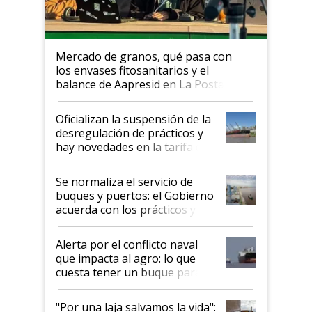
Mercado de granos, qué pasa con
los envases fitosanitarios y el
balance de Aapresid en La Posta
Oficializan la suspensión de la
desregulación de prácticos y
hay novedades en la tarifa de
la hidrovía
Se normaliza el servicio de
buques y puertos: el Gobierno
acuerda con los prácticos y
suspende el decreto de
desregulación
Alerta por el conflicto naval
que impacta al agro: lo que
cuesta tener un buque parado
y el peligro de que Argentina
pase a ser "país sucio"
"Por una laja salvamos la vida":