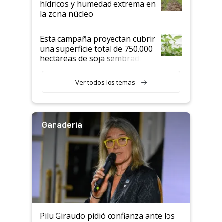
hídricos y humedad extrema en
la zona núcleo
Esta campaña proyectan cubrir
una superficie total de 750.000
hectáreas de soja sembradas
con una nueva generación de
variedades que marcan un
Ver todos los temas
salto tecnológico en genética y
rendimiento
Ganadería
Pilu Giraudo pidió confianza ante los