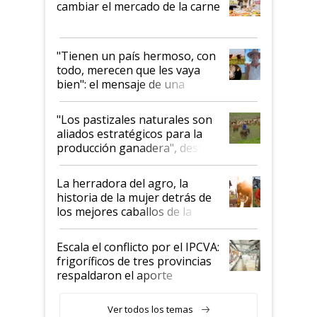
cambiar el mercado de la carne
"Tienen un país hermoso, con
todo, merecen que les vaya
bien": el mensaje de una
ganadera uruguaya sobre las
oportunidades que se abren
"Los pastizales naturales son
para el agro en Argentina, con
aliados estratégicos para la
foco en la carne
producción ganadera", destaca
la iniciativa que ya reúne a 46
establecimientos en Argentina
La herradora del agro, la
historia de la mujer detrás de
los mejores caballos de la
Argentina y los mitos que
todavía hacen sufrir a estos
Escala el conflicto por el IPCVA:
animales: "Mientras me
frigoríficos de tres provincias
descalificaban, yo seguí
respaldaron el aporte
haciendo currículum"
obligatorio
Ver todos los temas