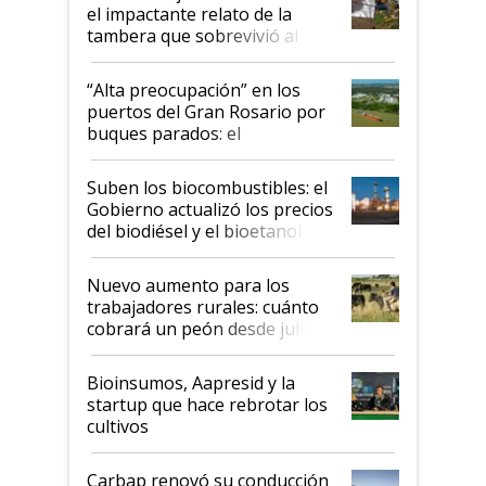
el impactante relato de la
tambera que sobrevivió al
tornado
“Alta preocupación” en los
puertos del Gran Rosario por
buques parados: el
funcionamiento de las
exportadoras en tensión tras
Suben los biocombustibles: el
la medida de fuerza de los
Gobierno actualizó los precios
prácticos
del biodiésel y el bioetanol
Nuevo aumento para los
trabajadores rurales: cuánto
cobrará un peón desde julio
Bioinsumos, Aapresid y la
startup que hace rebrotar los
cultivos
Carbap renovó su conducción