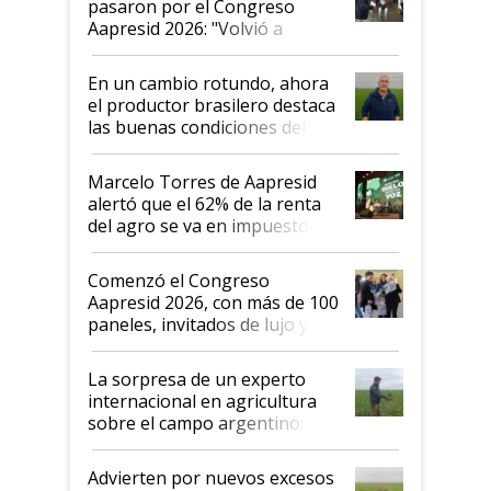
pasaron por el Congreso
Aapresid 2026: "Volvió a
demostrar que hablar del
suelo es hablar de todo el
En un cambio rotundo, ahora
sistema productivo"
el productor brasilero destaca
las buenas condiciones del
agro argentino para invertir:
"Los veo más motivados"
Marcelo Torres de Aapresid
alertó que el 62% de la renta
del agro se va en impuestos:
"No es bueno que en
Argentina se sigan discutiendo
Comenzó el Congreso
las mismas cosas de hace 50
Aapresid 2026, con más de 100
años"
paneles, invitados de lujo y
todas las tendencias
La sorpresa de un experto
internacional en agricultura
sobre el campo argentino:
"Estoy muy impresionado"
Advierten por nuevos excesos