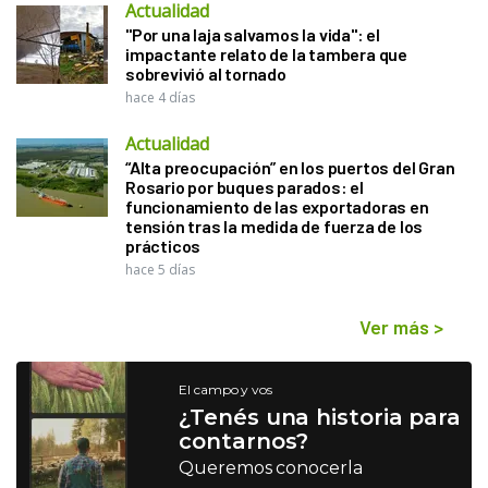
Actualidad
"Por una laja salvamos la vida": el
impactante relato de la tambera que
sobrevivió al tornado
hace 4 días
Actualidad
“Alta preocupación” en los puertos del Gran
Rosario por buques parados: el
funcionamiento de las exportadoras en
tensión tras la medida de fuerza de los
prácticos
hace 5 días
Ver más
>
El campo y vos
¿Tenés una historia para
contarnos?
Queremos conocerla