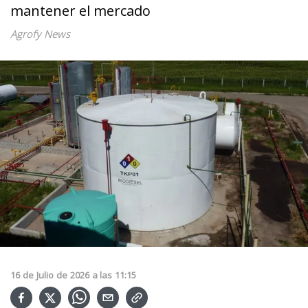
mantener el mercado
Agrofy News
16
de
Julio
de
2026
a las
11:15