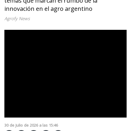
temas que marcan el rumbo de la
innovación en el agro argentino
Agrofy News
30
de
Julio
de
2026
a las
15:46