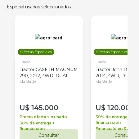
Especial usados seleccionados
Ofertas Especiales
Ofertas Especiales
Usado
Usado
Tractor CASE IH MAGNUM
Tractor John Deere 
290, 2012, 4WD, DUAL
2014, 4WD, DUAL
Isla Verde
Isla Verde
U$
145.000
U$
120.000
Precio oferta sin usado
30% de entrega +
financiación
30% de entrega +
financiación
Financialo en 3 años
Consultar
Consultar