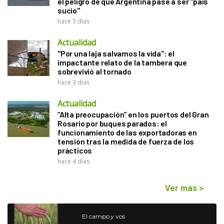
el peligro de que Argentina pase a ser "país
sucio"
hace 3 días
Actualidad
"Por una laja salvamos la vida": el
impactante relato de la tambera que
sobrevivió al tornado
hace 3 días
Actualidad
“Alta preocupación” en los puertos del Gran
Rosario por buques parados: el
funcionamiento de las exportadoras en
tensión tras la medida de fuerza de los
prácticos
hace 4 días
Ver más
>
El campo y vos