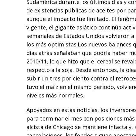
Sudamérica durante los últimos días y con
de existencias públicas de aceites por pa
aunque el impacto fue limitado. El fenóm
vigente, el gigante asiático continúa activ
semanales de Estados Unidos volvieron a 
los más optimistas.Los nuevos balances 
días atrás señalaban que podría haber m
2010/11, lo que hizo que el cereal se rev
respecto a la soja. Desde entonces, la ole
subir un tres por ciento contra el retroc
tuvo el maíz en el mismo período, volviend
niveles más normales.
Apoyados en estas noticias, los inversor
para terminar el mes con posiciones más
alcista de Chicago se mantiene intacta y, 
cancelaciones, los fondos siguen apostand