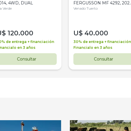
014, 4WD, DUAL
FERGUSSON MF 4292, 2020
la Verde
4WD, PATON
Venado Tuerto
U$
120.000
U$
40.000
0% de entrega + financiación
30% de entrega + financiación
inancialo en 3 años
Financialo en 3 años
Consultar
Consultar