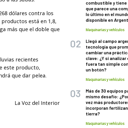
combustible y tiene
que parece una com
268 dólares contra los
lo último en el mund
disponible en Argen
s productos está en 1,8,
lga más que el doble que
Maquinarias y vehículos
Llegó al campo arge
tecnología que pro
cambiar una práctic
clave: ¿Y si analizar 
luvias recientes
fuera tan simple co
e este producto,
un botón?
ndrá que dar pelea.
Maquinarias y vehículos
Más de 30 equipos p
mismo desafío: ¿Po
La Voz del Interior
vez más productore
incorporan fertiliza
tierra?
Maquinarias y vehículos