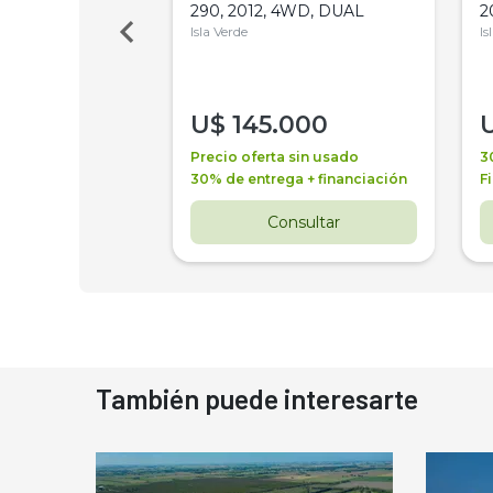
Bot 32 Mts
290, 2012, 4WD, DUAL
2
Isla Verde
Is
000
U$
145.000
a + financiación
Precio oferta sin usado
3
 4 años
30% de entrega + financiación
F
nsultar
Consultar
También puede interesarte