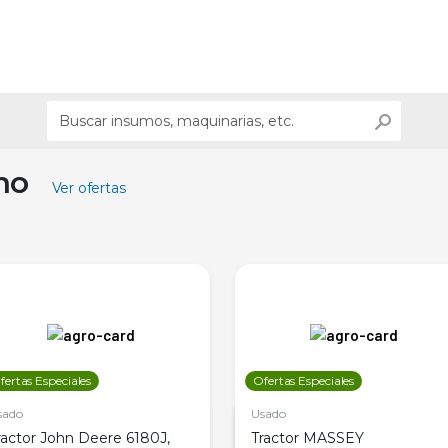
ino
Ver ofertas
fertas Especiales
Ofertas Especiales
sado
Usado
ractor John Deere 6180J,
Tractor MASSEY