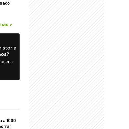
rnado
 más
>
istoria
nos?
ocerla
a a 1000
horrar