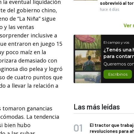
 la eventual liquidación
sobrevivió al to
rte del gobierno chino,
hace 4 días
eno de “La Niña” sigue
Ver
o y las ventas
sorprender inclusive a
que entraron en juego 15
El campo y vos
¿Tenés una h
uy poco maíz en la
para contar
alorizara demasiado con
Queremos con
aginosa dio pelea y logró
Escribinos
eso de cuatro puntos que
o a llevar la relación a
Las más leídas
es tomaron ganancias
 cómodas. La tendencia
si bien hubo
El tractor que trabaj
revoluciones para a
o a las subas.