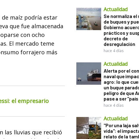
Actualidad
Se normaliza el 
 de maíz podría estar
de buques y pue
eva que fue almacenada
Gobierno acuerd
prácticos y sus
toparse con ocho
decreto de
tas. El mercado teme
desregulación
hace 4 días
onsumo forrajero más
Actualidad
Alerta por el con
naval que impac
agro: lo que cu
un buque parado
peligro de que 
pase a ser "país
essi: el empresario
hace 4 días
Actualidad
"Por una laja sa
vida": el impac
 las lluvias que recibió
relato de la ta