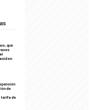
das
nos, qué
nvases
el
esid en
uspensión
ción de
 tarifa de