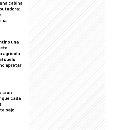
 una cabina
putadora:
o,
tina
ntino una
mete
a agrícola
el suelo
mo apretar
ara un
r qué cada
s
nte bajo