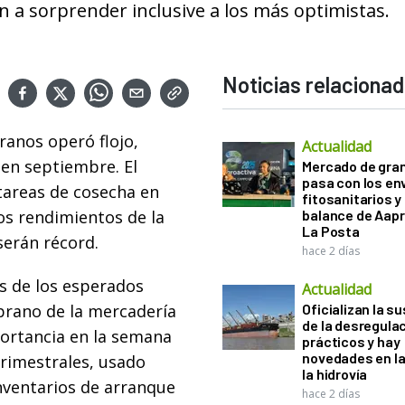
 a sorprender inclusive a los más optimistas.
Noticias relaciona
ranos operó flojo,
Actualidad
en septiembre. El
Mercado de gra
pasa con los e
tareas de cosecha en
fitosanitarios y 
los rendimientos de la
balance de Aapr
La Posta
serán récord.
hace 2 días
os de los esperados
Actualidad
prano de la mercadería
Oficializan la s
de la desregula
mportancia en la semana
prácticos y hay
novedades en la
trimestrales, usado
la hidrovía
inventarios de arranque
hace 2 días