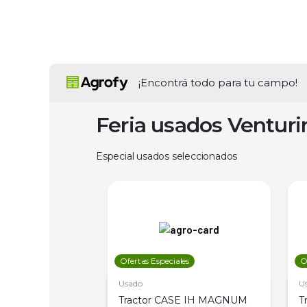
¡Encontrá todo para tu campo!
Feria usados Ventur
Especial usados seleccionados
les
Ofertas Especiales
O
Usado
U
a Metalfor 7040,
Tractor CASE IH MAGNUM
T