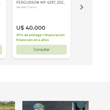
,
FERGUSSON MF 4297, 2020,
2003, 4WD, PA
4WD, PATON
Venado Tuerto
Venado Tuerto
U$
40.000
U$
30.000
30% de entrega + financiación
30% de entrega + 
Financialo en 4 años
Financialo en 3 a
Consultar
Consul