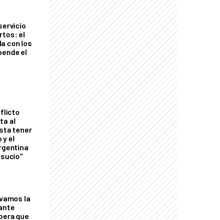
servicio
rtos: el
a con los
pende el
flicto
ta al
esta tener
 y el
Argentina
 sucio"
lvamos la
tante
mbera que