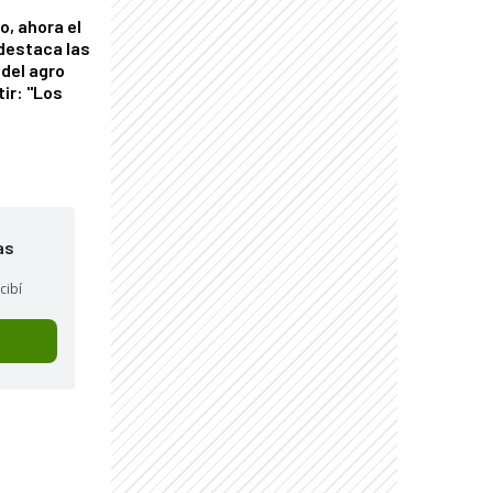
o, ahora el
 destaca las
del agro
tir: "Los
"
as
cibí