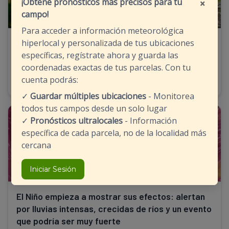
×
¡Obtené pronósticos más precisos para tu
campo!
Para acceder a información meteorológica
En una semana llovió casi todo lo que suele
hiperlocal y personalizada de tus ubicaciones
llover en julio: el impacto en el campo
específicas, regístrate ahora y guarda las
coordenadas exactas de tus parcelas. Con tu
24/07/2026 - 08:27
cuenta podrás:
✓
Guardar múltiples ubicaciones
- Monitorea
todos tus campos desde un solo lugar
CLIMA
✓
Pronósticos ultralocales
- Información
específica de cada parcela, no de la localidad más
cercana
Iniciar Sesión
El Niño empieza a mostrar sus efectos: alertan
por lluvias intensas, crecidas de ríos y un evento
que podría ser muy fuerte