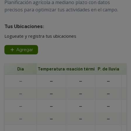
Planificación agrícola a mediano plazo con datos
precisos para optimizar tus actividades en el campo.
Tus Ubicaciones:
Logueate y registra tus ubicaciones
Agregar
Día
Temperatura
Sensación térmica
P. de lluvia
--
--
--
--
--
--
--
--
--
--
--
--
--
--
--
--