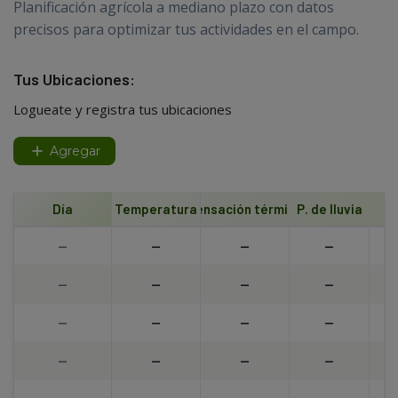
Planificación agrícola a mediano plazo con datos
precisos para optimizar tus actividades en el campo.
Tus Ubicaciones:
Logueate y registra tus ubicaciones
Agregar
Día
Temperatura
Sensación térmica
P. de lluvia
--
--
--
--
--
--
--
--
--
--
--
--
--
--
--
--