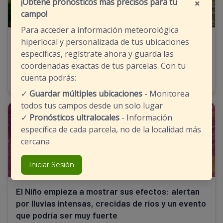
×
¡Obtené pronósticos más precisos para tu
campo!
Para acceder a información meteorológica
En una semana llovió casi todo lo que suele
hiperlocal y personalizada de tus ubicaciones
llover en julio: el impacto en el campo
específicas, regístrate ahora y guarda las
coordenadas exactas de tus parcelas. Con tu
24/07/2026 - 08:27
cuenta podrás:
✓
Guardar múltiples ubicaciones
- Monitorea
todos tus campos desde un solo lugar
CLIMA
✓
Pronósticos ultralocales
- Información
específica de cada parcela, no de la localidad más
cercana
Iniciar Sesión
El Niño empieza a mostrar sus efectos: alertan
por lluvias intensas, crecidas de ríos y un evento
que podría ser muy fuerte