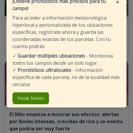
×
¡Obtené pronósticos más precisos para tu
campo!
Para acceder a información meteorológica
En una semana llovió casi todo lo que suele
hiperlocal y personalizada de tus ubicaciones
llover en julio: el impacto en el campo
específicas, regístrate ahora y guarda las
coordenadas exactas de tus parcelas. Con tu
24/07/2026 - 08:27
cuenta podrás:
✓
Guardar múltiples ubicaciones
- Monitorea
todos tus campos desde un solo lugar
CLIMA
✓
Pronósticos ultralocales
- Información
específica de cada parcela, no de la localidad más
cercana
Iniciar Sesión
El Niño empieza a mostrar sus efectos: alertan
por lluvias intensas, crecidas de ríos y un evento
que podría ser muy fuerte