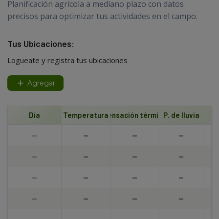
Planificación agrícola a mediano plazo con datos
precisos para optimizar tus actividades en el campo.
Tus Ubicaciones:
Logueate y registra tus ubicaciones
Agregar
Día
Temperatura
Sensación térmica
P. de lluvia
--
--
--
--
--
--
--
--
--
--
--
--
--
--
--
--