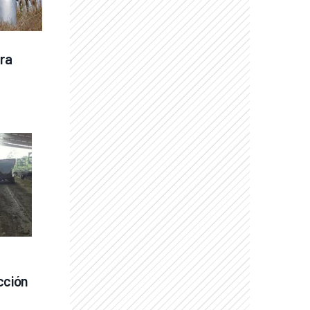
ra 
cción