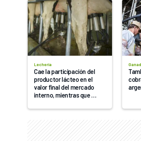
Lechería
Ganad
Cae la participación del 
Tamb
productor lácteo en el 
cobr
valor final del mercado 
arge
interno, mientras que 
mejora en la exportación