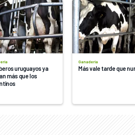
ería
Ganadería
eros uruguayos ya 
Más vale tarde que nu
an más que los 
ntinos