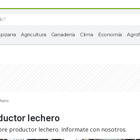
 pizarra
Agricultura
Ganadería
Clima
Economía
Agrof
chero
ductor lechero
bre productor lechero. Informate con nosotros.