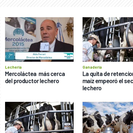
Lechería
Ganadería
Mercoláctea  más cerca 
La quita de retencion
del productor lechero
maíz empeoró el sec
lechero