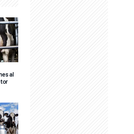
es al 
tor 