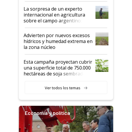
La sorpresa de un experto
internacional en agricultura
sobre el campo argentino:
"Estoy muy impresionado"
Advierten por nuevos excesos
hídricos y humedad extrema en
la zona núcleo
Esta campaña proyectan cubrir
una superficie total de 750.000
hectáreas de soja sembradas
con una nueva generación de
variedades que marcan un
Ver todos los temas
salto tecnológico en genética y
rendimiento
Economía y política