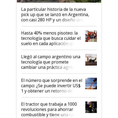
La particular historia de la nueva
pick up que se lanzó en Argentina,
con casi 280 HP y un diseño único: a
cuánto se vende
Hasta 40% menos pisoteo: la
tecnología que busca cuidar el
suelo en cada aplicación que
llevó Jacto al Congreso
Aapresid 2026
Llegó al campo argentino una
tecnología que promete
cambiar una práctica agrícola
clave: ¿Y si analizar el suelo
fuera tan simple como apretar
El número que sorprende en el
un botón?
campo: ¿Se puede invertir US$
1 y obtener un retorno de
hasta US$ 10 en agricultura?
El tractor que trabaja a 1000
revoluciones para ahorrar
combustible y tiene una cabina