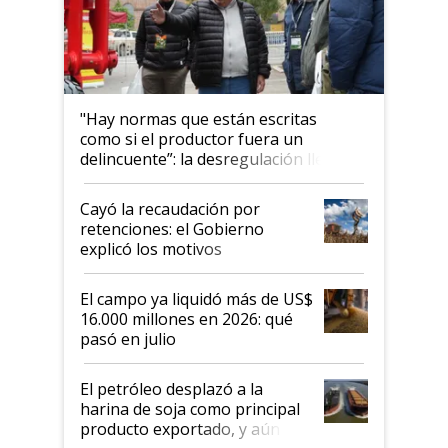
"Hay normas que están escritas
como si el productor fuera un
delincuente”: la desregulación llegó
al Congreso Aapresid y hasta se
habló del financiamiento al IPCVA
Cayó la recaudación por
retenciones: el Gobierno
explicó los motivos
El campo ya liquidó más de US$
16.000 millones en 2026: qué
pasó en julio
El petróleo desplazó a la
harina de soja como principal
producto exportado, y aún así