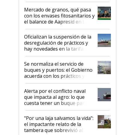
Mercado de granos, qué pasa
con los envases fitosanitarios y
el balance de Aapresid en La
Posta
Oficializan la suspensión de la
desregulación de prácticos y
hay novedades en la tarifa de
la hidrovía
Se normaliza el servicio de
buques y puertos: el Gobierno
acuerda con los prácticos y
suspende el decreto de
desregulación
Alerta por el conflicto naval
que impacta al agro: lo que
cuesta tener un buque parado
y el peligro de que Argentina
pase a ser "país sucio"
"Por una laja salvamos la vida":
el impactante relato de la
tambera que sobrevivió al