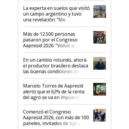
La experta en suelos que visitó
un campo argentino y tuvo
una revelación: "Me
impresionó mucho"
Más de 12.500 personas
pasaron por el Congreso
Aapresid 2026: "Volvió a
demostrar que hablar del
suelo es hablar de todo el
En un cambio rotundo, ahora
sistema productivo"
el productor brasilero destaca
las buenas condiciones del
agro argentino para invertir:
"Los veo más motivados"
Marcelo Torres de Aapresid
alertó que el 62% de la renta
del agro se va en impuestos:
"No es bueno que en
Argentina se sigan discutiendo
Comenzó el Congreso
las mismas cosas de hace 50
Aapresid 2026, con más de 100
años"
paneles, invitados de lujo y
todas las tendencias