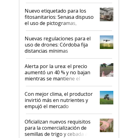
productividad en la campaña
fina
Nuevo etiquetado para los
fitosanitarios: Senasa dispuso
el uso de pictogramas,
palabras de advertencia e
indicaciones
Nuevas regulaciones para el
uso de drones: Córdoba fija
distancias mínimas
Alerta por la urea: el precio
aumentó un 40 % y no bajan
mientras se mantiene el
conflicto en Medio Oriente
Con mejor clima, el productor
invirtió más en nutrientes y
empujó el mercado
Oficializan nuevos requisitos
para la comercialización de
semillas de trigo y cebada a