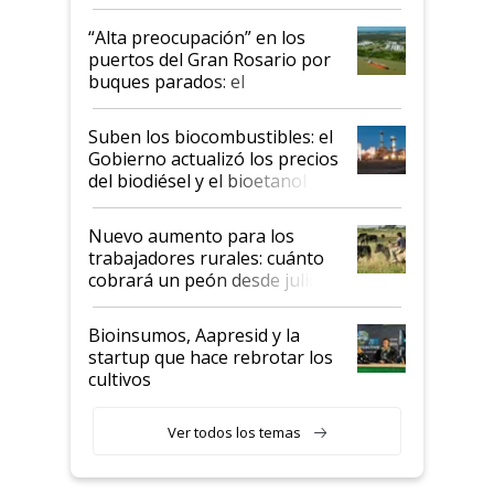
tornado
“Alta preocupación” en los
puertos del Gran Rosario por
buques parados: el
funcionamiento de las
exportadoras en tensión tras
Suben los biocombustibles: el
la medida de fuerza de los
Gobierno actualizó los precios
prácticos
del biodiésel y el bioetanol
Nuevo aumento para los
trabajadores rurales: cuánto
cobrará un peón desde julio
Bioinsumos, Aapresid y la
startup que hace rebrotar los
cultivos
Ver todos los temas