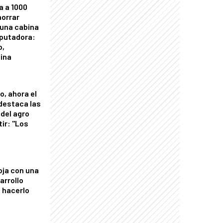
a a 1000
horrar
 una cabina
putadora:
o,
tina
o, ahora el
 destaca las
del agro
tir: "Los
"
oja con una
arrollo
 hacerlo