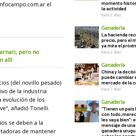
momento histór
Infocampo.com.ar el
la actividad
hace 2 días
Ganadería
La hacienda re
precio, pero el
ya mira el próx
arnari, pero no
hace 2 días
 allí
Ganadería
China y la decis
puede cambiar e
ios (del novillo pesado)
mercado de la c
hace 7 días
vo de la industria
 evolución de los
Ganadería
e", añadió Tonelli.
"Tienen un país
con todo, mere
les vaya bien": e
ios se deben a la
mensaje de una
rtadoras de mantener
ganadera urugu
sobre las oport