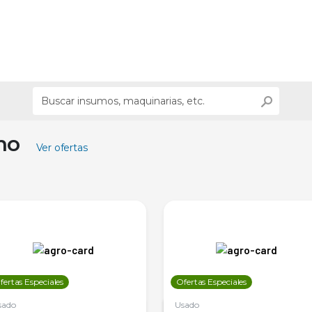
ino
Ver ofertas
fertas Especiales
Ofertas Especiales
sado
Usado