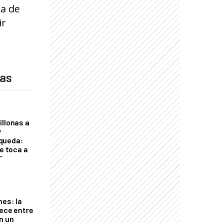
ta de
ir
das
illonas a
y
queda:
le toca a
”
nes: la
rece entre
n un