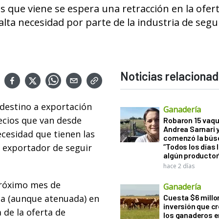
 que viene se espera una retracción en la ofer
lta necesidad por parte de la industria de segu
Noticias relaciona
 destino a exportación
Ganadería
ecios que van desde
Robaron 15 vaqu
Andrea Sarnari 
ecesidad que tienen las
comenzó la bús
 exportador de seguir
“Todos los días 
algún productor
hace 2 días
próximo mes de
Ganadería
ba (aunque atenuada) en
Cuesta $6 millo
inversión que c
 de la oferta de
los ganaderos e