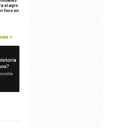
a el agro
on foco en
 más
>
istoria
nos?
ocerla