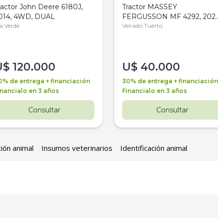
ractor John Deere 6180J,
Tractor MASSEY
014, 4WD, DUAL
FERGUSSON MF 4292, 2020
la Verde
4WD, PATON
Venado Tuerto
U$
120.000
U$
40.000
0% de entrega + financiación
30% de entrega + financiación
inancialo en 3 años
Financialo en 3 años
Consultar
Consultar
ción animal
Insumos veterinarios
Identificación animal