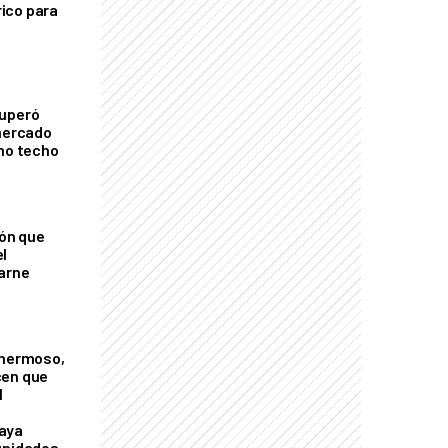
ico para
cuperó
 mercado
imo techo
ión que
l
arne
 hermoso,
cen que
l
aya
unidades