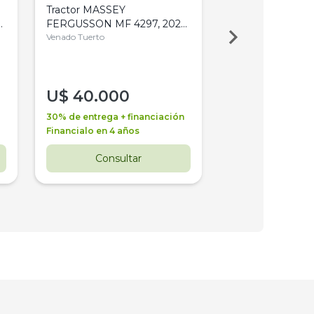
Tractor MASSEY
Tractor AGCO ALL
,
FERGUSSON MF 4297, 2020,
2003, 4WD, PA
4WD, PATON
Venado Tuerto
Venado Tuerto
U$
40.000
U$
30.000
30% de entrega + financiación
30% de entrega + 
Financialo en 4 años
Financialo en 3 a
Consultar
Consul