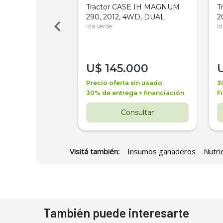
a Metalfor 7040,
Tractor CASE IH MAGNUM
T
Bot 32 Mts
290, 2012, 4WD, DUAL
2
Isla Verde
Is
000
U$
145.000
a + financiación
Precio oferta sin usado
3
 4 años
30% de entrega + financiación
F
nsultar
Consultar
Visitá también:
Insumos ganaderos
Nutri
También puede interesarte