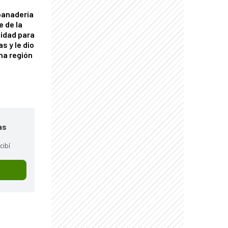
panadería
e de la
idad para
s y le dio
una región
as
cibí