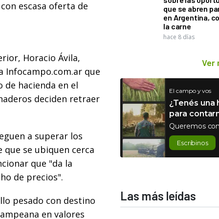
 con escasa oferta de
que se abren par
en Argentina, c
la carne
hace 8 días
rior, Horacio Ávila,
Ver
ó a Infocampo.com.ar que
 de hacienda en el
El campo y vos
aderos deciden retraer
¿Tenés una h
para contar
Queremos con
lleguen a superar los
Escribinos
e que se ubiquen cerca
ncionar que "da la
ho de precios".
Las más leídas
llo pesado con destino
 pampeana en valores