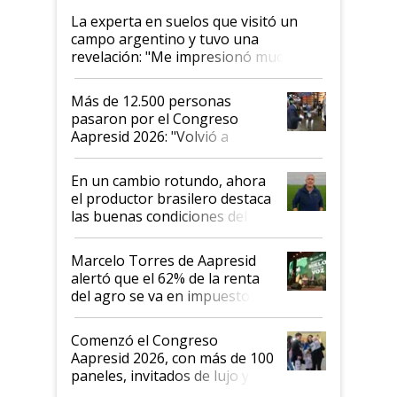
La experta en suelos que visitó un
campo argentino y tuvo una
revelación: "Me impresionó mucho"
Más de 12.500 personas
pasaron por el Congreso
Aapresid 2026: "Volvió a
demostrar que hablar del
suelo es hablar de todo el
En un cambio rotundo, ahora
sistema productivo"
el productor brasilero destaca
las buenas condiciones del
agro argentino para invertir:
"Los veo más motivados"
Marcelo Torres de Aapresid
alertó que el 62% de la renta
del agro se va en impuestos:
"No es bueno que en
Argentina se sigan discutiendo
Comenzó el Congreso
las mismas cosas de hace 50
Aapresid 2026, con más de 100
años"
paneles, invitados de lujo y
todas las tendencias