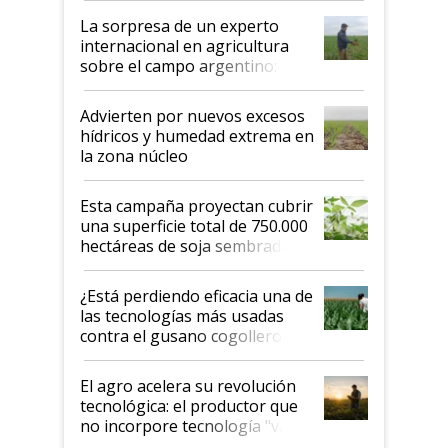
La sorpresa de un experto
internacional en agricultura
sobre el campo argentino:
"Estoy muy impresionado"
Advierten por nuevos excesos
hídricos y humedad extrema en
la zona núcleo
Esta campaña proyectan cubrir
una superficie total de 750.000
hectáreas de soja sembradas
con una nueva generación de
variedades que marcan un
¿Está perdiendo eficacia una de
salto tecnológico en genética y
las tecnologías más usadas
rendimiento
contra el gusano cogollero? El
desafío de una tecnología clave
El agro acelera su revolución
tecnológica: el productor que
no incorpore tecnología "va a
perder el tren"