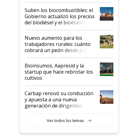
funcionamiento de las
exportadoras en tensión tras
Suben los biocombustibles: el
la medida de fuerza de los
Gobierno actualizó los precios
prácticos
del biodiésel y el bioetanol
Nuevo aumento para los
trabajadores rurales: cuánto
cobrará un peón desde julio
Bioinsumos, Aapresid y la
startup que hace rebrotar los
cultivos
Carbap renovó su conducción
y apuesta a una nueva
generación de dirigentes
rurales
Ver todos los temas