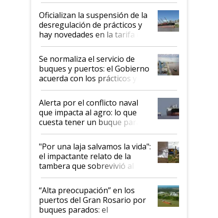
Oficializan la suspensión de la
desregulación de prácticos y
hay novedades en la tarifa de
la hidrovía
Se normaliza el servicio de
buques y puertos: el Gobierno
acuerda con los prácticos y
suspende el decreto de
desregulación
Alerta por el conflicto naval
que impacta al agro: lo que
cuesta tener un buque parado
y el peligro de que Argentina
pase a ser "país sucio"
"Por una laja salvamos la vida":
el impactante relato de la
tambera que sobrevivió al
tornado
“Alta preocupación” en los
puertos del Gran Rosario por
buques parados: el