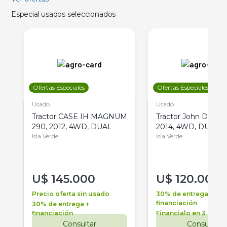
Especial usados seleccionados
Ofertas Especiales
Ofertas Especiales
Usado
Usado
Tractor CASE IH MAGNUM
Tractor John Deere 
290, 2012, 4WD, DUAL
2014, 4WD, DUAL
Isla Verde
Isla Verde
U$
145.000
U$
120.000
Precio oferta sin usado
30% de entrega +
financiación
30% de entrega +
financiación
Financialo en 3 años
Consultar
Consultar