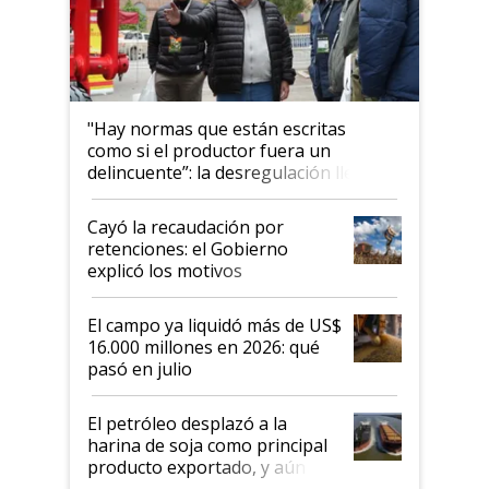
"Hay normas que están escritas
como si el productor fuera un
delincuente”: la desregulación llegó
al Congreso Aapresid y hasta se
habló del financiamiento al IPCVA
Cayó la recaudación por
retenciones: el Gobierno
explicó los motivos
El campo ya liquidó más de US$
16.000 millones en 2026: qué
pasó en julio
El petróleo desplazó a la
harina de soja como principal
producto exportado, y aún así
el agro aportó casi seis de cada