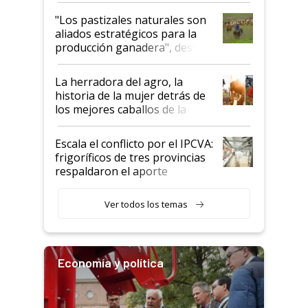
oportunidades que se abren
"Los pastizales naturales son
para el agro en Argentina, con
aliados estratégicos para la
foco en la carne
producción ganadera", destaca
la iniciativa que ya reúne a 46
establecimientos en Argentina
La herradora del agro, la
historia de la mujer detrás de
los mejores caballos de la
Argentina y los mitos que
todavía hacen sufrir a estos
Escala el conflicto por el IPCVA:
animales: "Mientras me
frigoríficos de tres provincias
descalificaban, yo seguí
respaldaron el aporte
haciendo currículum"
obligatorio
Ver todos los temas
Economía y política