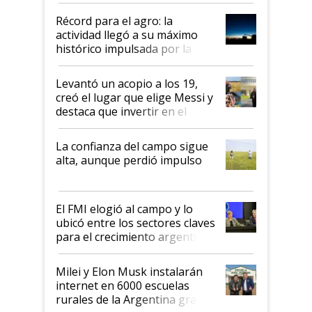
diez dólares y sostuvo el
Récord para el agro: la
liderazgo en un semestre
actividad llegó a su máximo
récord
histórico impulsada por la
cosecha y las exportaciones
Levantó un acopio a los 19,
creó el lugar que elige Messi y
destaca que invertir en el
kirchnerismo era como "darle
plata a un hijo para droga":
La confianza del campo sigue
Juan Félix Rossetti, el libertario
alta, aunque perdió impulso
que de una dura crisis salió
más fuerte y apuesta al cambio
de Milei
El FMI elogió al campo y lo
ubicó entre los sectores claves
para el crecimiento argentino
Milei y Elon Musk instalarán
internet en 6000 escuelas
rurales de la Argentina gracias