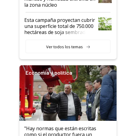
la zona núcleo
Esta campaña proyectan cubrir
una superficie total de 750.000
hectáreas de soja sembradas
con una nueva generación de
variedades que marcan un
Ver todos los temas
salto tecnológico en genética y
rendimiento
Economía y política
"Hay normas que están escritas
como si el productor fuera un