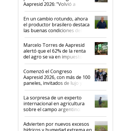
Aapresid 2026: "Volvió a
demostrar que hablar del
suelo es hablar de todo el
En un cambio rotundo, ahora
sistema productivo"
el productor brasilero destaca
las buenas condiciones del
agro argentino para invertir:
"Los veo más motivados"
Marcelo Torres de Aapresid
alertó que el 62% de la renta
del agro se va en impuestos:
"No es bueno que en
Argentina se sigan discutiendo
Comenzó el Congreso
las mismas cosas de hace 50
Aapresid 2026, con más de 100
años"
paneles, invitados de lujo y
todas las tendencias
La sorpresa de un experto
internacional en agricultura
sobre el campo argentino:
"Estoy muy impresionado"
Advierten por nuevos excesos
hídricos y humedad extrema en