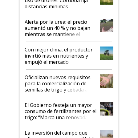
uso de drones: Córdoba fija
distancias mínimas
Alerta por la urea: el precio
aumentó un 40 % y no bajan
mientras se mantiene el
conflicto en Medio Oriente
Con mejor clima, el productor
invirtió más en nutrientes y
empujó el mercado
Oficializan nuevos requisitos
para la comercialización de
semillas de trigo y cebada a
granel
El Gobierno festeja un mayor
consumo de fertilizantes por el
trigo: “Marca una renovada
confianza de los productores”
La inversión del campo que