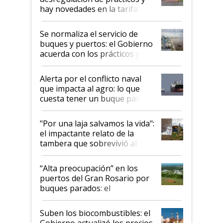
hay novedades en la tarifa de
la hidrovía
Se normaliza el servicio de
buques y puertos: el Gobierno
acuerda con los prácticos y
suspende el decreto de
desregulación
Alerta por el conflicto naval
que impacta al agro: lo que
cuesta tener un buque parado
y el peligro de que Argentina
pase a ser "país sucio"
"Por una laja salvamos la vida":
el impactante relato de la
tambera que sobrevivió al
tornado
“Alta preocupación” en los
puertos del Gran Rosario por
buques parados: el
funcionamiento de las
exportadoras en tensión tras
Suben los biocombustibles: el
la medida de fuerza de los
Gobierno actualizó los precios