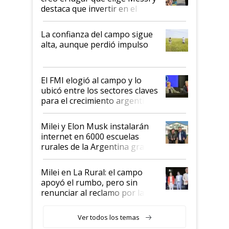
destaca que invertir en el
kirchnerismo era como "darle
plata a un hijo para droga":
La confianza del campo sigue
Juan Félix Rossetti, el libertario
alta, aunque perdió impulso
que de una dura crisis salió
más fuerte y apuesta al cambio
de Milei
El FMI elogió al campo y lo
ubicó entre los sectores claves
para el crecimiento argentino
Milei y Elon Musk instalarán
internet en 6000 escuelas
rurales de la Argentina gracias
a un acuerdo con Starlink
Milei en La Rural: el campo
apoyó el rumbo, pero sin
renunciar al reclamo por las
retenciones
Ver todos los temas