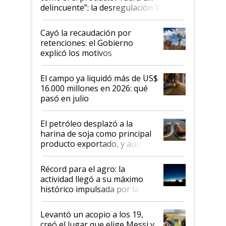
delincuente”: la desregulación llegó
al Congreso Aapresid y hasta se
habló del financiamiento al IPCVA
Cayó la recaudación por
retenciones: el Gobierno
explicó los motivos
El campo ya liquidó más de US$
16.000 millones en 2026: qué
pasó en julio
El petróleo desplazó a la
harina de soja como principal
producto exportado, y aún así
el agro aportó casi seis de cada
diez dólares y sostuvo el
Récord para el agro: la
liderazgo en un semestre
actividad llegó a su máximo
récord
histórico impulsada por la
cosecha y las exportaciones
Levantó un acopio a los 19,
creó el lugar que elige Messi y