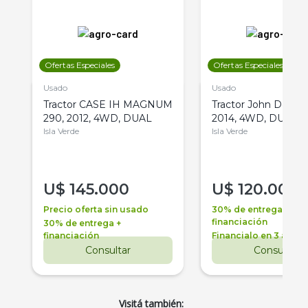
Ofertas Especiales
Ofertas Especiales
Usado
Usado
Tractor CASE IH MAGNUM
Tractor John Deere 
290, 2012, 4WD, DUAL
2014, 4WD, DUAL
Isla Verde
Isla Verde
U$
145.000
U$
120.000
Precio oferta sin usado
30% de entrega +
financiación
30% de entrega +
financiación
Financialo en 3 años
Consultar
Consultar
Visitá también: