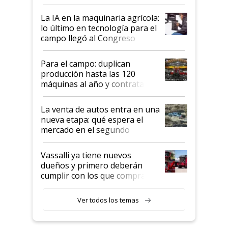
incorporan fertilizante bajo
tierra?
La IA en la maquinaria agrícola:
lo último en tecnología para el
campo llegó al Congreso
Aapresid 2026
Para el campo: duplican
producción hasta las 120
máquinas al año y contratan
especialistas de la industria
automotriz para lograrlo
La venta de autos entra en una
nueva etapa: qué espera el
mercado en el segundo
semestre
Vassalli ya tiene nuevos
dueños y primero deberán
cumplir con los que compraron
cosechadoras y todavía no las
recibieron: quién está detrás
Ver todos los temas
del rescate de la empresa