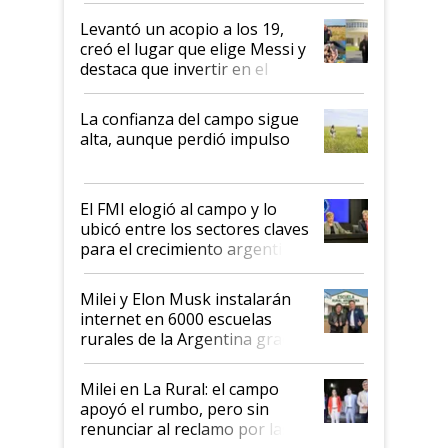
Levantó un acopio a los 19,
creó el lugar que elige Messi y
destaca que invertir en el
kirchnerismo era como "darle
plata a un hijo para droga":
La confianza del campo sigue
Juan Félix Rossetti, el libertario
alta, aunque perdió impulso
que de una dura crisis salió
más fuerte y apuesta al cambio
de Milei
El FMI elogió al campo y lo
ubicó entre los sectores claves
para el crecimiento argentino
Milei y Elon Musk instalarán
internet en 6000 escuelas
rurales de la Argentina gracias
a un acuerdo con Starlink
Milei en La Rural: el campo
apoyó el rumbo, pero sin
renunciar al reclamo por las