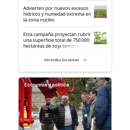
Advierten por nuevos excesos
hídricos y humedad extrema en
la zona núcleo
Esta campaña proyectan cubrir
una superficie total de 750.000
hectáreas de soja sembradas
con una nueva generación de
variedades que marcan un
Ver todos los temas
salto tecnológico en genética y
rendimiento
Economía y política