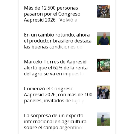
Más de 12.500 personas
pasaron por el Congreso
Aapresid 2026: "Volvió a
demostrar que hablar del
suelo es hablar de todo el
En un cambio rotundo, ahora
sistema productivo"
el productor brasilero destaca
las buenas condiciones del
agro argentino para invertir:
"Los veo más motivados"
Marcelo Torres de Aapresid
alertó que el 62% de la renta
del agro se va en impuestos:
"No es bueno que en
Argentina se sigan discutiendo
Comenzó el Congreso
las mismas cosas de hace 50
Aapresid 2026, con más de 100
años"
paneles, invitados de lujo y
todas las tendencias
La sorpresa de un experto
internacional en agricultura
sobre el campo argentino:
"Estoy muy impresionado"