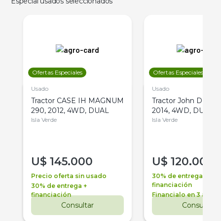
Especial usados seleccionados
Ofertas Especiales
Ofertas Especiales
Usado
Usado
Tractor CASE IH MAGNUM
Tractor John Deere 
290, 2012, 4WD, DUAL
2014, 4WD, DUAL
Isla Verde
Isla Verde
U$
145.000
U$
120.000
Precio oferta sin usado
30% de entrega +
financiación
30% de entrega +
financiación
Financialo en 3 años
Consultar
Consultar