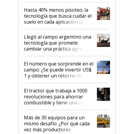
cuánto se vende
Hasta 40% menos pisoteo: la
tecnología que busca cuidar el
suelo en cada aplicación que
llevó Jacto al Congreso
Aapresid 2026
Llegó al campo argentino una
tecnología que promete
cambiar una práctica agrícola
clave: ¿Y si analizar el suelo
fuera tan simple como apretar
El número que sorprende en el
un botón?
campo: ¿Se puede invertir US$
1 y obtener un retorno de
hasta US$ 10 en agricultura?
El tractor que trabaja a 1000
revoluciones para ahorrar
combustible y tiene una cabina
que parece una computadora:
lo último en el mundo,
Más de 30 equipos para un
disponible en Argentina
mismo desafío: ¿Por qué cada
vez más productores