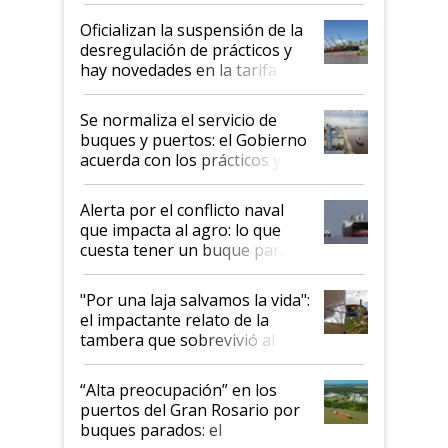
Oficializan la suspensión de la
desregulación de prácticos y
hay novedades en la tarifa de
la hidrovía
Se normaliza el servicio de
buques y puertos: el Gobierno
acuerda con los prácticos y
suspende el decreto de
desregulación
Alerta por el conflicto naval
que impacta al agro: lo que
cuesta tener un buque parado
y el peligro de que Argentina
pase a ser "país sucio"
"Por una laja salvamos la vida":
el impactante relato de la
tambera que sobrevivió al
tornado
“Alta preocupación” en los
puertos del Gran Rosario por
buques parados: el