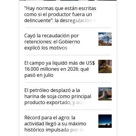
"Hay normas que están escritas
como si el productor fuera un
delincuente”: la desregulación llegó
al Congreso Aapresid y hasta se
habló del financiamiento al IPCVA
Cayó la recaudación por
retenciones: el Gobierno
explicó los motivos
El campo ya liquidó más de US$
16.000 millones en 2026: qué
pasó en julio
El petróleo desplazó a la
harina de soja como principal
producto exportado, y aún así
el agro aportó casi seis de cada
diez dólares y sostuvo el
Récord para el agro: la
liderazgo en un semestre
actividad llegó a su máximo
récord
histórico impulsada por la
cosecha y las exportaciones