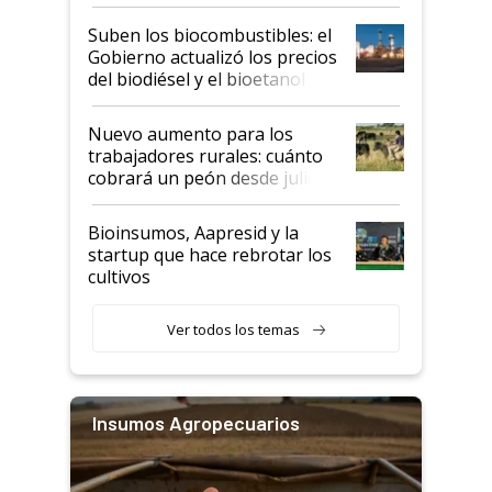
funcionamiento de las
exportadoras en tensión tras
Suben los biocombustibles: el
la medida de fuerza de los
Gobierno actualizó los precios
prácticos
del biodiésel y el bioetanol
Nuevo aumento para los
trabajadores rurales: cuánto
cobrará un peón desde julio
Bioinsumos, Aapresid y la
startup que hace rebrotar los
cultivos
Ver todos los temas
Insumos Agropecuarios