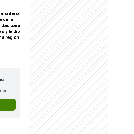
panadería
e de la
idad para
s y le dio
una región
as
cibí