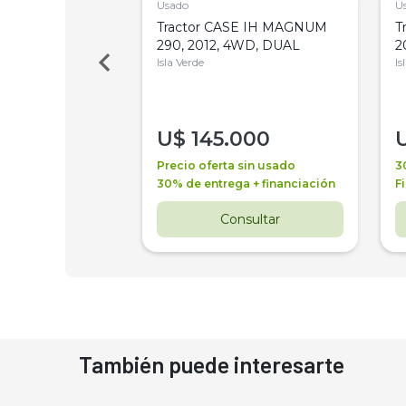
Usado
U
a Metalfor 7040,
Tractor CASE IH MAGNUM
T
Bot 32 Mts
290, 2012, 4WD, DUAL
2
Isla Verde
Is
000
U$
145.000
a + financiación
Precio oferta sin usado
3
 4 años
30% de entrega + financiación
F
nsultar
Consultar
También puede interesarte