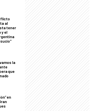
flicto
ta al
esta tener
 y el
Argentina
 sucio"
lvamos la
tante
mbera que
rnado
ión” en
Gran
ques