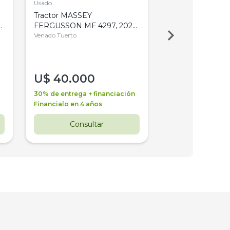
Usado
Usado
Tractor MASSEY
Tractor AGCO ALL
,
FERGUSSON MF 4297, 2020,
2003, 4WD, PA
4WD, PATON
Venado Tuerto
Venado Tuerto
U$
40.000
U$
30.000
30% de entrega + financiación
30% de entrega + 
Financialo en 4 años
Financialo en 3 a
Consultar
Consul