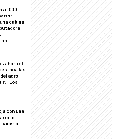
a a 1000
horrar
 una cabina
putadora:
o,
tina
o, ahora el
 destaca las
del agro
tir: "Los
"
oja con una
arrollo
 hacerlo