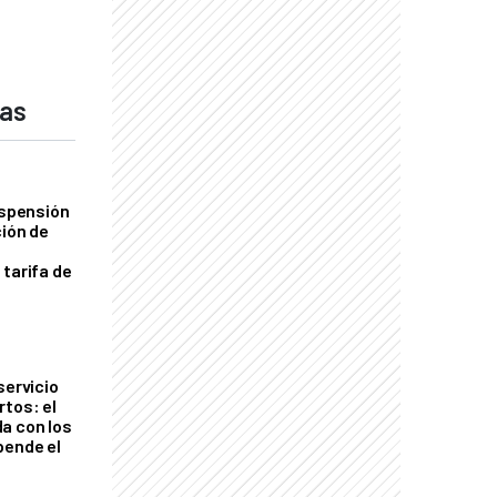
das
uspensión
ción de
 tarifa de
servicio
rtos: el
a con los
pende el