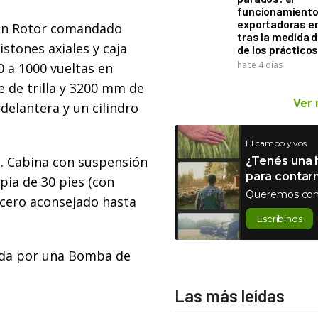
funcionamiento 
exportadoras e
 un Rotor comandado
tras la medida 
tones axiales y caja
de los práctico
hace 4 días
0 a 1000 vueltas en
 de trilla y 3200 mm de
Ver
 delantera y un cilindro
El campo y vos
os. Cabina con suspensión
¿Tenés una h
para contar
pia de 30 pies (con
Queremos con
icero aconsejado hasta
Escribinos
ada por una Bomba de
Las más leídas