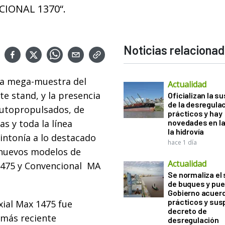
CIONAL 1370“.
Noticias relaciona
la mega-muestra del
Actualidad
e stand, y la presencia
Oficializan la s
de la desregula
autopropulsados, de
prácticos y hay
as y toda la línea
novedades en la
la hidrovía
sintonía a lo destacado
hace 1 día
 nuevos modelos de
Actualidad
1475 y Convencional MA
Se normaliza el 
de buques y pue
Gobierno acuerd
prácticos y sus
ial Max 1475 fue
decreto de
 más reciente
desregulación