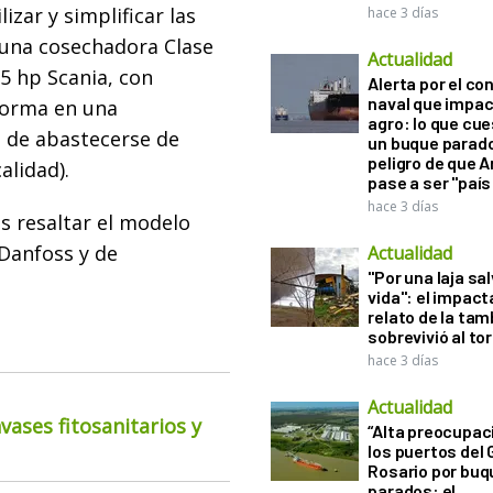
izar y simplificar las
hace 3 días
 una cosechadora Clase
Actualidad
5 hp Scania, con
Alerta por el con
naval que impac
forma en una
agro: lo que cu
a de abastecerse de
un buque parado
peligro de que 
alidad).
pase a ser "país
hace 3 días
s resaltar el modelo
Danfoss y de
Actualidad
"Por una laja sa
vida": el impac
relato de la ta
sobrevivió al to
hace 3 días
Actualidad
ases fitosanitarios y
“Alta preocupac
los puertos del 
Rosario por bu
parados: el