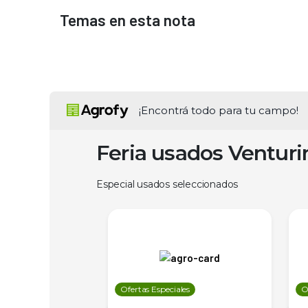
Temas en esta nota
¡Encontrá todo para tu campo!
Feria usados Ventur
Especial usados seleccionados
les
Ofertas Especiales
O