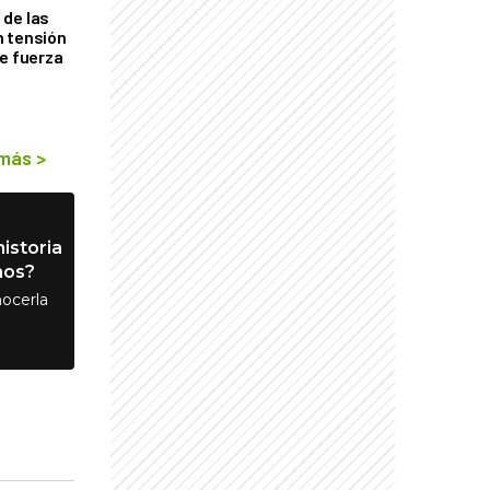
de las
n tensión
de fuerza
s
 más
>
istoria
nos?
ocerla