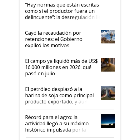
"Hay normas que están escritas
como si el productor fuera un
delincuente”: la desregulación llegó
al Congreso Aapresid y hasta se
habló del financiamiento al IPCVA
Cayó la recaudación por
retenciones: el Gobierno
explicó los motivos
El campo ya liquidó más de US$
16.000 millones en 2026: qué
pasó en julio
El petróleo desplazó a la
harina de soja como principal
producto exportado, y aún así
el agro aportó casi seis de cada
diez dólares y sostuvo el
Récord para el agro: la
liderazgo en un semestre
actividad llegó a su máximo
récord
histórico impulsada por la
cosecha y las exportaciones