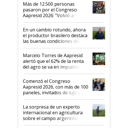
Más de 12.500 personas
pasaron por el Congreso
Aapresid 2026: "Volvió a
demostrar que hablar del
suelo es hablar de todo el
En un cambio rotundo, ahora
sistema productivo"
el productor brasilero destaca
las buenas condiciones del
agro argentino para invertir:
"Los veo más motivados"
Marcelo Torres de Aapresid
alertó que el 62% de la renta
del agro se va en impuestos:
"No es bueno que en
Argentina se sigan discutiendo
Comenzó el Congreso
las mismas cosas de hace 50
Aapresid 2026, con más de 100
años"
paneles, invitados de lujo y
todas las tendencias
La sorpresa de un experto
internacional en agricultura
sobre el campo argentino:
"Estoy muy impresionado"