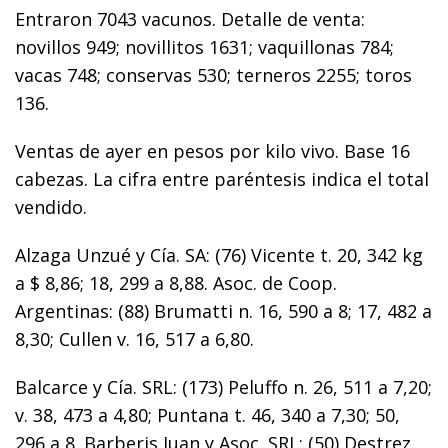
Entraron 7043 vacunos. Detalle de venta:
novillos 949; novillitos 1631; vaquillonas 784;
vacas 748; conservas 530; terneros 2255; toros
136.
Ventas de ayer en pesos por kilo vivo. Base 16
cabezas. La cifra entre paréntesis indica el total
vendido.
Alzaga Unzué y Cía. SA: (76) Vicente t. 20, 342 kg
a $ 8,86; 18, 299 a 8,88. Asoc. de Coop.
Argentinas: (88) Brumatti n. 16, 590 a 8; 17, 482 a
8,30; Cullen v. 16, 517 a 6,80.
Balcarce y Cía. SRL: (173) Peluffo n. 26, 511 a 7,20;
v. 38, 473 a 4,80; Puntana t. 46, 340 a 7,30; 50,
296 a 8. Barberis Juan y Asoc. SRL: (50) Destrez