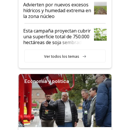
Advierten por nuevos excesos
hídricos y humedad extrema en
la zona núcleo
Esta campaña proyectan cubrir
una superficie total de 750.000
hectáreas de soja sembradas
con una nueva generación de
variedades que marcan un
Ver todos los temas
salto tecnológico en genética y
rendimiento
Economía y política