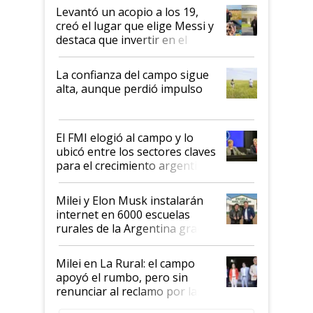
Levantó un acopio a los 19,
creó el lugar que elige Messi y
destaca que invertir en el
kirchnerismo era como "darle
plata a un hijo para droga":
La confianza del campo sigue
Juan Félix Rossetti, el libertario
alta, aunque perdió impulso
que de una dura crisis salió
más fuerte y apuesta al cambio
de Milei
El FMI elogió al campo y lo
ubicó entre los sectores claves
para el crecimiento argentino
Milei y Elon Musk instalarán
internet en 6000 escuelas
rurales de la Argentina gracias
a un acuerdo con Starlink
Milei en La Rural: el campo
apoyó el rumbo, pero sin
renunciar al reclamo por las
retenciones