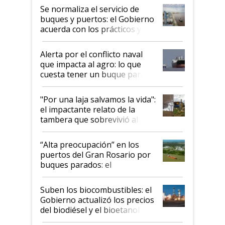
Se normaliza el servicio de
buques y puertos: el Gobierno
acuerda con los prácticos y
suspende el decreto de
desregulación
Alerta por el conflicto naval
que impacta al agro: lo que
cuesta tener un buque parado
y el peligro de que Argentina
pase a ser "país sucio"
"Por una laja salvamos la vida":
el impactante relato de la
tambera que sobrevivió al
tornado
“Alta preocupación” en los
puertos del Gran Rosario por
buques parados: el
funcionamiento de las
exportadoras en tensión tras
Suben los biocombustibles: el
la medida de fuerza de los
Gobierno actualizó los precios
prácticos
del biodiésel y el bioetanol