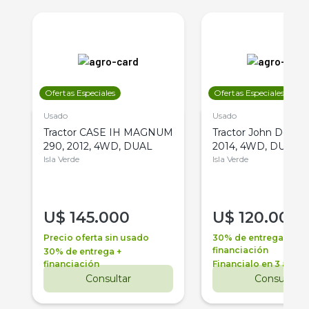
Ofertas Especiales
Ofertas Especiales
Usado
Usado
Tractor CASE IH MAGNUM
Tractor John Deere 
290, 2012, 4WD, DUAL
2014, 4WD, DUAL
Isla Verde
Isla Verde
U$
145.000
U$
120.000
Precio oferta sin usado
30% de entrega +
financiación
30% de entrega +
financiación
Financialo en 3 años
Consultar
Consultar