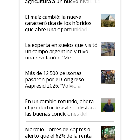
agricultura a un nuevo nivel: "Las
posibilidades de crecimiento son
infinitas"
El maíz cambió: la nueva
característica de los híbridos
que abre una oportunidad en
el lote
La experta en suelos que visitó
un campo argentino y tuvo
una revelación: "Me
impresionó mucho"
Más de 12.500 personas
pasaron por el Congreso
Aapresid 2026: "Volvió a
demostrar que hablar del
suelo es hablar de todo el
En un cambio rotundo, ahora
sistema productivo"
el productor brasilero destaca
las buenas condiciones del
agro argentino para invertir:
"Los veo más motivados"
Marcelo Torres de Aapresid
alertó que el 62% de la renta