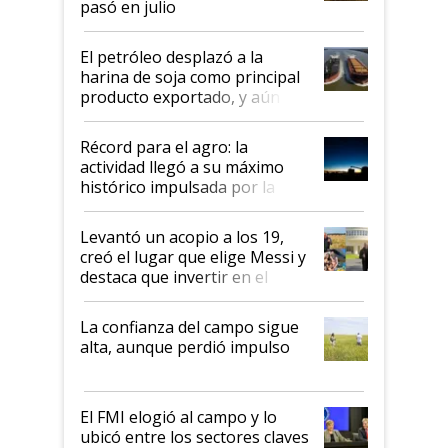
pasó en julio
El petróleo desplazó a la
harina de soja como principal
producto exportado, y aún así
el agro aportó casi seis de cada
diez dólares y sostuvo el
Récord para el agro: la
liderazgo en un semestre
actividad llegó a su máximo
récord
histórico impulsada por la
cosecha y las exportaciones
Levantó un acopio a los 19,
creó el lugar que elige Messi y
destaca que invertir en el
kirchnerismo era como "darle
plata a un hijo para droga":
La confianza del campo sigue
Juan Félix Rossetti, el libertario
alta, aunque perdió impulso
que de una dura crisis salió
más fuerte y apuesta al cambio
de Milei
El FMI elogió al campo y lo
ubicó entre los sectores claves