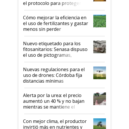
el protocolo para proteger la
propiedad intelectual
Cómo mejorar la eficiencia en
el uso de fertilizantes y gastar
menos sin perder
productividad en la campaña
fina
Nuevo etiquetado para los
fitosanitarios: Senasa dispuso
el uso de pictogramas,
palabras de advertencia e
indicaciones
Nuevas regulaciones para el
uso de drones: Córdoba fija
distancias mínimas
Alerta por la urea: el precio
aumentó un 40 % y no bajan
mientras se mantiene el
conflicto en Medio Oriente
Con mejor clima, el productor
invirtió más en nutrientes y