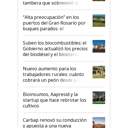
tambera que sobrevivió al
tornado
“Alta preocupación” en los
puertos del Gran Rosario por
buques parados: el
funcionamiento de las
exportadoras en tensión tras
Suben los biocombustibles: el
la medida de fuerza de los
Gobierno actualizó los precios
prácticos
del biodiésel y el bioetanol
Nuevo aumento para los
trabajadores rurales: cuánto
cobrará un peón desde julio
Bioinsumos, Aapresid y la
startup que hace rebrotar los
cultivos
Carbap renovó su conducción
y apuesta a una nueva