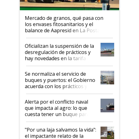
Mercado de granos, qué pasa con
los envases fitosanitarios y el
balance de Aapresid en La Posta
Oficializan la suspensión de la
desregulación de prácticos y
hay novedades en la tarifa de
la hidrovía
Se normaliza el servicio de
buques y puertos: el Gobierno
acuerda con los prácticos y
suspende el decreto de
desregulación
Alerta por el conflicto naval
que impacta al agro: lo que
cuesta tener un buque parado
y el peligro de que Argentina
pase a ser "país sucio"
"Por una laja salvamos la vida":
el impactante relato de la