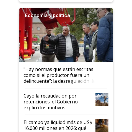
Economía y política
"Hay normas que están escritas
como si el productor fuera un
delincuente”: la desregulación llegó
al Congreso Aapresid y hasta se
habló del financiamiento al IPCVA
Cayó la recaudación por
retenciones: el Gobierno
explicó los motivos
El campo ya liquidó más de US$
16.000 millones en 2026: qué