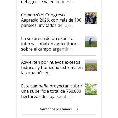
del agro se va en impuestos:
"No es bueno que en
Argentina se sigan discutiendo
Comenzó el Congreso
las mismas cosas de hace 50
Aapresid 2026, con más de 100
años"
paneles, invitados de lujo y
todas las tendencias
La sorpresa de un experto
internacional en agricultura
sobre el campo argentino:
"Estoy muy impresionado"
Advierten por nuevos excesos
hídricos y humedad extrema en
la zona núcleo
Esta campaña proyectan cubrir
una superficie total de 750.000
hectáreas de soja sembradas
con una nueva generación de
variedades que marcan un
Ver todos los temas
salto tecnológico en genética y
rendimiento