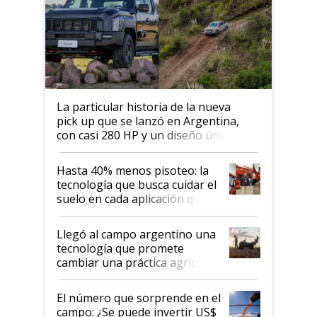
La particular historia de la nueva
pick up que se lanzó en Argentina,
con casi 280 HP y un diseño único: a
cuánto se vende
Hasta 40% menos pisoteo: la
tecnología que busca cuidar el
suelo en cada aplicación que
llevó Jacto al Congreso
Aapresid 2026
Llegó al campo argentino una
tecnología que promete
cambiar una práctica agrícola
clave: ¿Y si analizar el suelo
fuera tan simple como apretar
El número que sorprende en el
un botón?
campo: ¿Se puede invertir US$