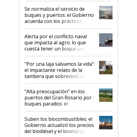
Se normaliza el servicio de
buques y puertos: el Gobierno
acuerda con los prácticos y
suspende el decreto de
desregulación
Alerta por el conflicto naval
que impacta al agro: lo que
cuesta tener un buque parado
y el peligro de que Argentina
pase a ser "país sucio"
"Por una laja salvamos la vida":
el impactante relato de la
tambera que sobrevivió al
tornado
“Alta preocupación” en los
puertos del Gran Rosario por
buques parados: el
funcionamiento de las
exportadoras en tensión tras
Suben los biocombustibles: el
la medida de fuerza de los
Gobierno actualizó los precios
prácticos
del biodiésel y el bioetanol