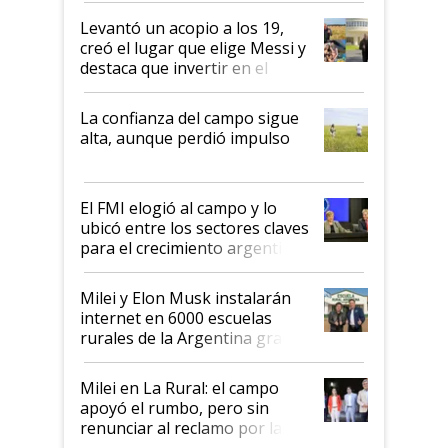
Levantó un acopio a los 19,
creó el lugar que elige Messi y
destaca que invertir en el
kirchnerismo era como "darle
plata a un hijo para droga":
La confianza del campo sigue
Juan Félix Rossetti, el libertario
alta, aunque perdió impulso
que de una dura crisis salió
más fuerte y apuesta al cambio
de Milei
El FMI elogió al campo y lo
ubicó entre los sectores claves
para el crecimiento argentino
Milei y Elon Musk instalarán
internet en 6000 escuelas
rurales de la Argentina gracias
a un acuerdo con Starlink
Milei en La Rural: el campo
apoyó el rumbo, pero sin
renunciar al reclamo por las
retenciones