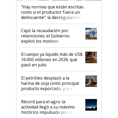
"Hay normas que están escritas
como si el productor fuera un
delincuente”: la desregulación llegó
al Congreso Aapresid y hasta se
habló del financiamiento al IPCVA
Cayó la recaudación por
retenciones: el Gobierno
explicó los motivos
El campo ya liquidó más de US$
16.000 millones en 2026: qué
pasó en julio
El petróleo desplazó a la
harina de soja como principal
producto exportado, y aún así
el agro aportó casi seis de cada
diez dólares y sostuvo el
Récord para el agro: la
liderazgo en un semestre
actividad llegó a su máximo
récord
histórico impulsada por la
cosecha y las exportaciones