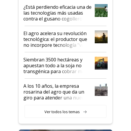
variedades que marcan un
¿Está perdiendo eficacia una de
salto tecnológico en genética y
las tecnologías más usadas
rendimiento
contra el gusano cogollero? El
desafío de una tecnología clave
El agro acelera su revolución
tecnológica: el productor que
no incorpore tecnología "va a
perder el tren"
Siembran 3500 hectáreas y
apuestan todo a la soja no
transgénica para cobrar más
por tonelada: compraron un
semillero
A los 10 años, la empresa
rosarina del agro que da un
giro para atender una nueva
etapa en el agro
Ver todos los temas