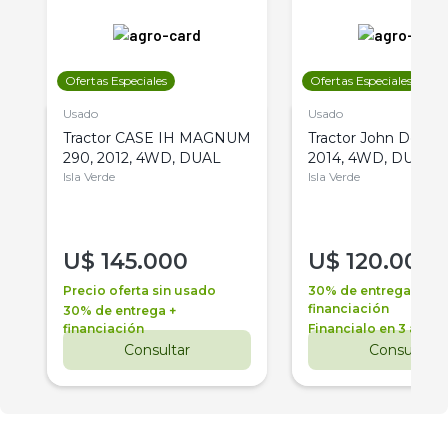
Ofertas Especiales
Ofertas Especiales
Usado
Usado
Tractor CASE IH MAGNUM
Tractor John Deere 
290, 2012, 4WD, DUAL
2014, 4WD, DUAL
Isla Verde
Isla Verde
U$
145.000
U$
120.000
Precio oferta sin usado
30% de entrega +
financiación
30% de entrega +
financiación
Financialo en 3 años
Consultar
Consultar