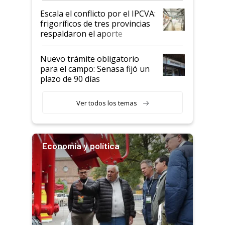
todavía hacen sufrir a estos
Escala el conflicto por el IPCVA:
animales: "Mientras me
frigoríficos de tres provincias
descalificaban, yo seguí
respaldaron el aporte
haciendo currículum"
obligatorio
Nuevo trámite obligatorio
para el campo: Senasa fijó un
plazo de 90 días
Ver todos los temas
Economía y política