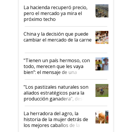
La hacienda recuperó precio,
pero el mercado ya mira el
próximo techo
China y la decisión que puede
cambiar el mercado de la carne
"Tienen un país hermoso, con
todo, merecen que les vaya
bien": el mensaje de una
ganadera uruguaya sobre las
oportunidades que se abren
"Los pastizales naturales son
para el agro en Argentina, con
aliados estratégicos para la
foco en la carne
producción ganadera", destaca
la iniciativa que ya reúne a 46
establecimientos en Argentina
La herradora del agro, la
historia de la mujer detrás de
los mejores caballos de la
Argentina y los mitos que