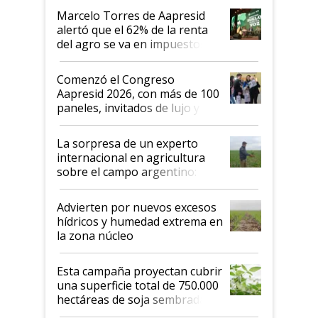
más motivados"
Marcelo Torres de Aapresid
alertó que el 62% de la renta
del agro se va en impuestos:
"No es bueno que en
Argentina se sigan discutiendo
Comenzó el Congreso
las mismas cosas de hace 50
Aapresid 2026, con más de 100
años"
paneles, invitados de lujo y
todas las tendencias
La sorpresa de un experto
internacional en agricultura
sobre el campo argentino:
"Estoy muy impresionado"
Advierten por nuevos excesos
hídricos y humedad extrema en
la zona núcleo
Esta campaña proyectan cubrir
una superficie total de 750.000
hectáreas de soja sembradas
con una nueva generación de