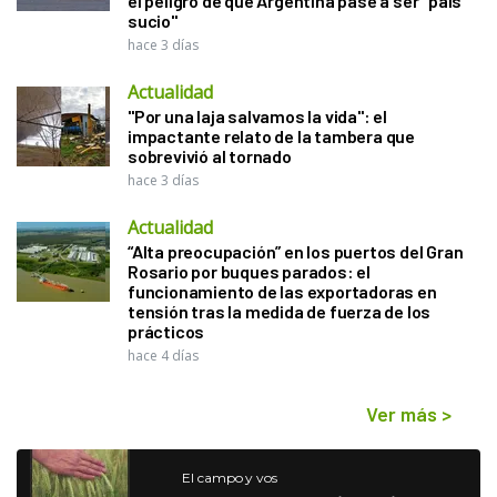
el peligro de que Argentina pase a ser "país
sucio"
hace 3 días
Actualidad
"Por una laja salvamos la vida": el
impactante relato de la tambera que
sobrevivió al tornado
hace 3 días
Actualidad
“Alta preocupación” en los puertos del Gran
Rosario por buques parados: el
funcionamiento de las exportadoras en
tensión tras la medida de fuerza de los
prácticos
hace 4 días
Ver más
>
El campo y vos