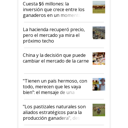
Cuesta $6 millones: la
inversión que crece entre los
ganaderos en un momento
histórico para la actividad
La hacienda recuperó precio,
pero el mercado ya mira el
próximo techo
China y la decisión que puede
cambiar el mercado de la carne
"Tienen un país hermoso, con
todo, merecen que les vaya
bien": el mensaje de una
ganadera uruguaya sobre las
oportunidades que se abren
"Los pastizales naturales son
para el agro en Argentina, con
aliados estratégicos para la
foco en la carne
producción ganadera", destaca
la iniciativa que ya reúne a 46