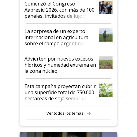
Argentina se sigan discutiendo
Comenzó el Congreso
las mismas cosas de hace 50
Aapresid 2026, con más de 100
años"
paneles, invitados de lujo y
todas las tendencias
La sorpresa de un experto
internacional en agricultura
sobre el campo argentino:
"Estoy muy impresionado"
Advierten por nuevos excesos
hídricos y humedad extrema en
la zona núcleo
Esta campaña proyectan cubrir
una superficie total de 750.000
hectáreas de soja sembradas
con una nueva generación de
variedades que marcan un
Ver todos los temas
salto tecnológico en genética y
rendimiento