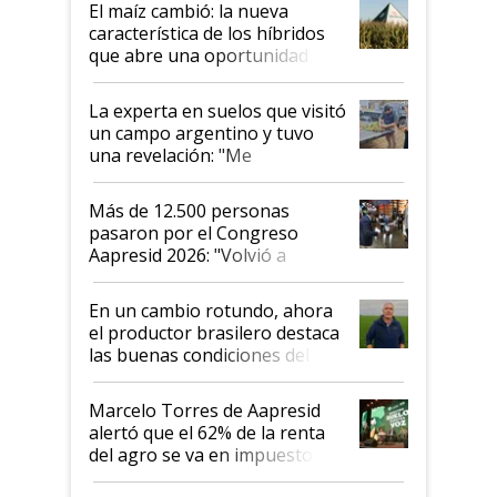
El maíz cambió: la nueva
característica de los híbridos
que abre una oportunidad en
el lote
La experta en suelos que visitó
un campo argentino y tuvo
una revelación: "Me
impresionó mucho"
Más de 12.500 personas
pasaron por el Congreso
Aapresid 2026: "Volvió a
demostrar que hablar del
suelo es hablar de todo el
En un cambio rotundo, ahora
sistema productivo"
el productor brasilero destaca
las buenas condiciones del
agro argentino para invertir:
"Los veo más motivados"
Marcelo Torres de Aapresid
alertó que el 62% de la renta
del agro se va en impuestos:
"No es bueno que en