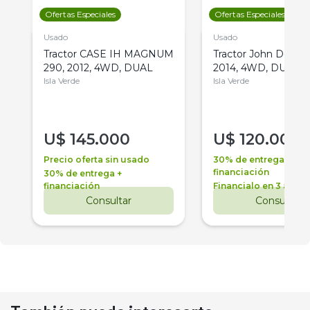
Ofertas Especiales
Ofertas Especiales
Usado
Usado
Tractor CASE IH MAGNUM
Tractor John Deere 
290, 2012, 4WD, DUAL
2014, 4WD, DUAL
Isla Verde
Isla Verde
U$
145.000
U$
120.000
Precio oferta sin usado
30% de entrega +
financiación
30% de entrega +
financiación
Financialo en 3 años
Consultar
Consultar