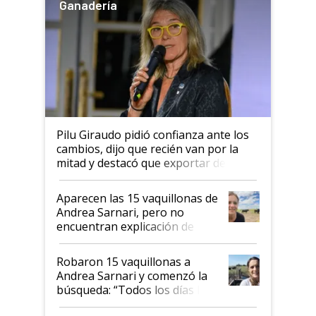
Ganadería
Pilu Giraudo pidió confianza ante los
cambios, dijo que recién van por la
mitad y destacó que exportar dejó de
ser "para unos pocos": "Tenemos un
mandato muy claro del gobierno
Aparecen las 15 vaquillonas de
nacional"
Andrea Sarnari, pero no
encuentran explicación de
cómo llegaron allí
Robaron 15 vaquillonas a
Andrea Sarnari y comenzó la
búsqueda: “Todos los días le
toca a algún productor”