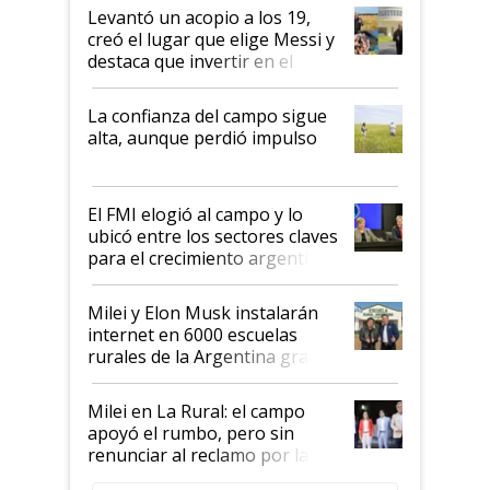
Levantó un acopio a los 19,
creó el lugar que elige Messi y
destaca que invertir en el
kirchnerismo era como "darle
plata a un hijo para droga":
La confianza del campo sigue
Juan Félix Rossetti, el libertario
alta, aunque perdió impulso
que de una dura crisis salió
más fuerte y apuesta al cambio
de Milei
El FMI elogió al campo y lo
ubicó entre los sectores claves
para el crecimiento argentino
Milei y Elon Musk instalarán
internet en 6000 escuelas
rurales de la Argentina gracias
a un acuerdo con Starlink
Milei en La Rural: el campo
apoyó el rumbo, pero sin
renunciar al reclamo por las
retenciones