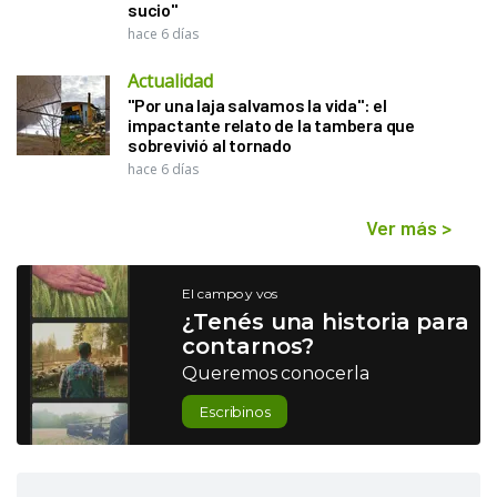
sucio"
hace 6 días
Actualidad
"Por una laja salvamos la vida": el
impactante relato de la tambera que
sobrevivió al tornado
hace 6 días
Ver más
>
El campo y vos
¿Tenés una historia para
contarnos?
Queremos conocerla
Escribinos