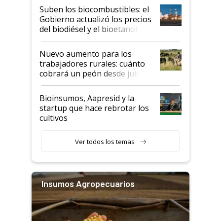
exportadoras en tensión tras
Suben los biocombustibles: el
la medida de fuerza de los
Gobierno actualizó los precios
prácticos
del biodiésel y el bioetanol
Nuevo aumento para los
trabajadores rurales: cuánto
cobrará un peón desde julio
Bioinsumos, Aapresid y la
startup que hace rebrotar los
cultivos
Ver todos los temas
Insumos Agropecuarios