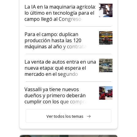
tierra?
La IA en la maquinaria agrícola:
lo último en tecnología para el
campo llegó al Congreso
Aapresid 2026
Para el campo: duplican
producción hasta las 120
máquinas al año y contratan
especialistas de la industria
automotriz para lograrlo
La venta de autos entra en una
nueva etapa: qué espera el
mercado en el segundo
semestre
Vassalli ya tiene nuevos
dueños y primero deberán
cumplir con los que compraron
cosechadoras y todavía no las
recibieron: quién está detrás
Ver todos los temas
del rescate de la empresa