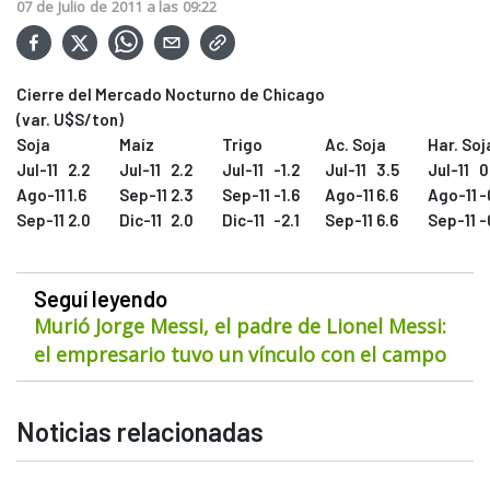
07
de
Julio
de
2011
a las
09:22
Cierre del Mercado Nocturno de Chicago
(var. U$S/ton)
Soja
Maíz
Trigo
Ac. Soja
Har. Soj
Jul-11
2.2
Jul-11
2.2
Jul-11
-1.2
Jul-11
3.5
Jul-11
0
Ago-11
1.6
Sep-11
2.3
Sep-11
-1.6
Ago-11
6.6
Ago-11
-
Sep-11
2.0
Dic-11
2.0
Dic-11
-2.1
Sep-11
6.6
Sep-11
-
Seguí leyendo
Murió Jorge Messi, el padre de Lionel Messi:
el empresario tuvo un vínculo con el campo
Noticias relacionadas