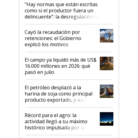
"Hay normas que están escritas
como si el productor fuera un
delincuente”: la desregulación llegó
al Congreso Aapresid y hasta se
habló del financiamiento al IPCVA
Cayó la recaudación por
retenciones: el Gobierno
explicó los motivos
El campo ya liquidó más de US$
16.000 millones en 2026: qué
pasó en julio
El petróleo desplazó a la
harina de soja como principal
producto exportado, y aún así
el agro aportó casi seis de cada
diez dólares y sostuvo el
Récord para el agro: la
liderazgo en un semestre
actividad llegó a su máximo
récord
histórico impulsada por la
cosecha y las exportaciones