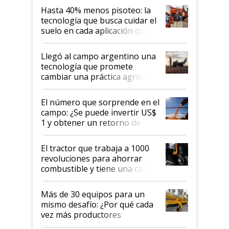
Hasta 40% menos pisoteo: la
tecnología que busca cuidar el
suelo en cada aplicación que
llevó Jacto al Congreso
Aapresid 2026
Llegó al campo argentino una
tecnología que promete
cambiar una práctica agrícola
clave: ¿Y si analizar el suelo
fuera tan simple como apretar
El número que sorprende en el
un botón?
campo: ¿Se puede invertir US$
1 y obtener un retorno de
hasta US$ 10 en agricultura?
El tractor que trabaja a 1000
revoluciones para ahorrar
combustible y tiene una cabina
que parece una computadora:
lo último en el mundo,
Más de 30 equipos para un
disponible en Argentina
mismo desafío: ¿Por qué cada
vez más productores
incorporan fertilizante bajo