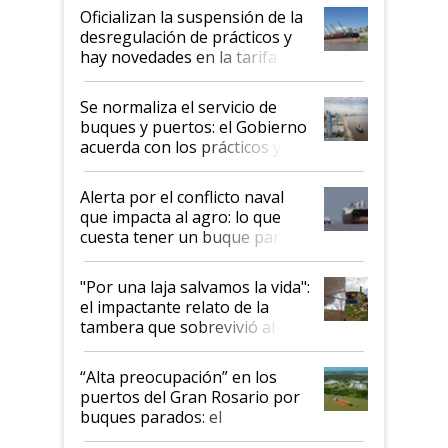
Oficializan la suspensión de la
desregulación de prácticos y
hay novedades en la tarifa de
la hidrovía
Se normaliza el servicio de
buques y puertos: el Gobierno
acuerda con los prácticos y
suspende el decreto de
desregulación
Alerta por el conflicto naval
que impacta al agro: lo que
cuesta tener un buque parado
y el peligro de que Argentina
pase a ser "país sucio"
"Por una laja salvamos la vida":
el impactante relato de la
tambera que sobrevivió al
tornado
“Alta preocupación” en los
puertos del Gran Rosario por
buques parados: el
funcionamiento de las