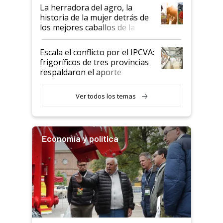
establecimientos en Argentina
La herradora del agro, la
historia de la mujer detrás de
los mejores caballos de la
Argentina y los mitos que
todavía hacen sufrir a estos
Escala el conflicto por el IPCVA:
animales: "Mientras me
frigoríficos de tres provincias
descalificaban, yo seguí
respaldaron el aporte
haciendo currículum"
obligatorio
Ver todos los temas
Economía y política