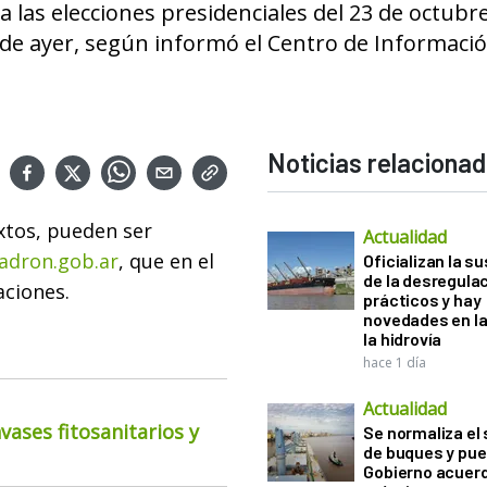
a las elecciones presidenciales del 23 de octubr
sde ayer, según informó el Centro de Informaci
Noticias relaciona
xtos, pueden ser
Actualidad
dron.gob.ar
, que en el
Oficializan la s
de la desregula
aciones.
prácticos y hay
novedades en la
la hidrovía
hace 1 día
Actualidad
ases fitosanitarios y
Se normaliza el 
de buques y pue
Gobierno acuerd