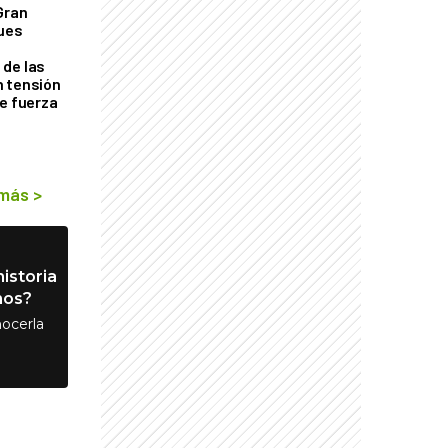
Gran
ques
de las
n tensión
de fuerza
s
 más
>
istoria
nos?
ocerla