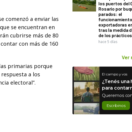
los puertos del 
Rosario por bu
parados: el
 se comenzó a enviar las
funcionamiento 
exportadoras e
 que se encuentran en
tras la medida 
rán cubrirse más de 80
de los práctico
hace 5 días
e contar con más de 160
Ver
 las primarias porque
 respuesta a los
El campo y vos
¿Tenés una h
cia electoral”.
para contar
Queremos con
Escribinos