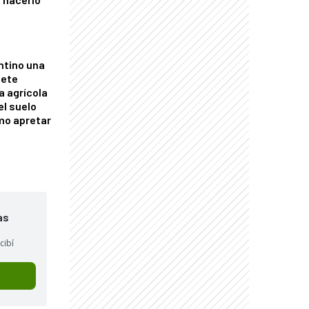
ntino una
mete
a agrícola
el suelo
mo apretar
as
cibí