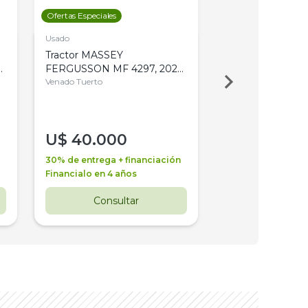
Ofertas Especiales
Ofertas Especiales
Usado
Usado
Tractor MASSEY
Tractor AGCO ALL
,
FERGUSSON MF 4297, 2020,
2003, 4WD, PA
4WD, PATON
Venado Tuerto
Venado Tuerto
U$
40.000
U$
30.000
30% de entrega + financiación
30% de entrega + 
Financialo en 4 años
Financialo en 3 a
Consultar
Consul