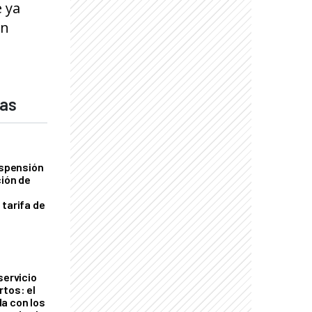
e ya
ón
das
uspensión
ción de
 tarifa de
servicio
rtos: el
a con los