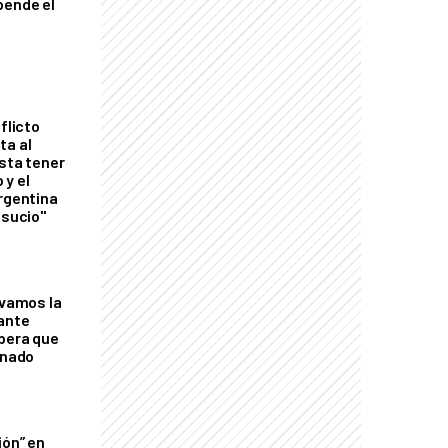
pende el
flicto
ta al
esta tener
 y el
Argentina
 sucio"
lvamos la
tante
mbera que
rnado
ión” en