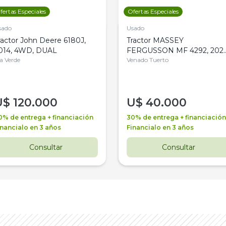
fertas Especiales
Ofertas Especiales
sado
Usado
ractor John Deere 6180J,
Tractor MASSEY
014, 4WD, DUAL
FERGUSSON MF 4292, 2020
la Verde
4WD, PATON
Venado Tuerto
U$
120.000
U$
40.000
0% de entrega + financiación
30% de entrega + financiación
inancialo en 3 años
Financialo en 3 años
Consultar
Consultar