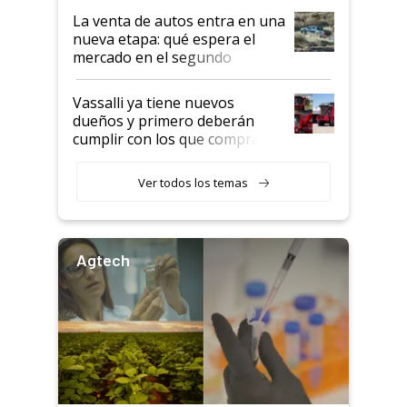
automotriz para lograrlo
La venta de autos entra en una
nueva etapa: qué espera el
mercado en el segundo
semestre
Vassalli ya tiene nuevos
dueños y primero deberán
cumplir con los que compraron
cosechadoras y todavía no las
recibieron: quién está detrás
Ver todos los temas
del rescate de la empresa
Agtech