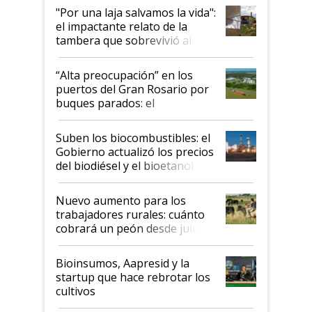
pase a ser "país sucio"
"Por una laja salvamos la vida":
el impactante relato de la
tambera que sobrevivió al
tornado
“Alta preocupación” en los
puertos del Gran Rosario por
buques parados: el
funcionamiento de las
exportadoras en tensión tras
Suben los biocombustibles: el
la medida de fuerza de los
Gobierno actualizó los precios
prácticos
del biodiésel y el bioetanol
Nuevo aumento para los
trabajadores rurales: cuánto
cobrará un peón desde julio
Bioinsumos, Aapresid y la
startup que hace rebrotar los
cultivos