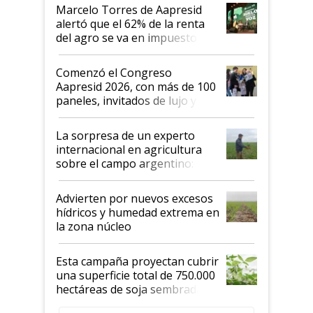
"Los veo más motivados"
Marcelo Torres de Aapresid
alertó que el 62% de la renta
del agro se va en impuestos:
"No es bueno que en
Argentina se sigan discutiendo
Comenzó el Congreso
las mismas cosas de hace 50
Aapresid 2026, con más de 100
años"
paneles, invitados de lujo y
todas las tendencias
La sorpresa de un experto
internacional en agricultura
sobre el campo argentino:
"Estoy muy impresionado"
Advierten por nuevos excesos
hídricos y humedad extrema en
la zona núcleo
Esta campaña proyectan cubrir
una superficie total de 750.000
hectáreas de soja sembradas
con una nueva generación de