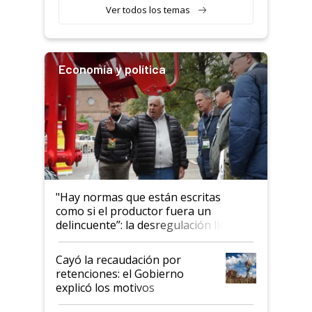
variedades que marcan un
Ver todos los temas
salto tecnológico en genética y
rendimiento
Economía y política
"Hay normas que están escritas
como si el productor fuera un
delincuente”: la desregulación llegó
al Congreso Aapresid y hasta se
habló del financiamiento al IPCVA
Cayó la recaudación por
retenciones: el Gobierno
explicó los motivos