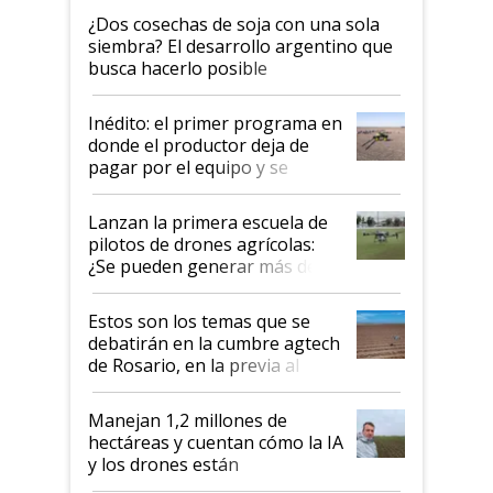
¿Dos cosechas de soja con una sola
siembra? El desarrollo argentino que
busca hacerlo posible
Inédito: el primer programa en
donde el productor deja de
pagar por el equipo y se
financia con las hectáreas
aplicadas
Lanzan la primera escuela de
pilotos de drones agrícolas:
¿Se pueden generar más de
US$ 60.000 al año?
Estos son los temas que se
debatirán en la cumbre agtech
de Rosario, en la previa al
Congreso Aapresid 2026
Manejan 1,2 millones de
hectáreas y cuentan cómo la IA
y los drones están
transformando a la agricultura