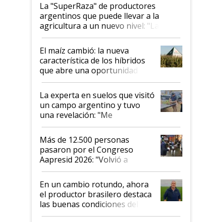
La "SuperRaza" de productores
argentinos que puede llevar a la
agricultura a un nuevo nivel: "Las
posibilidades de crecimiento son
infinitas"
El maíz cambió: la nueva
característica de los híbridos
que abre una oportunidad en
el lote
La experta en suelos que visitó
un campo argentino y tuvo
una revelación: "Me
impresionó mucho"
Más de 12.500 personas
pasaron por el Congreso
Aapresid 2026: "Volvió a
demostrar que hablar del
suelo es hablar de todo el
En un cambio rotundo, ahora
sistema productivo"
el productor brasilero destaca
las buenas condiciones del
agro argentino para invertir: