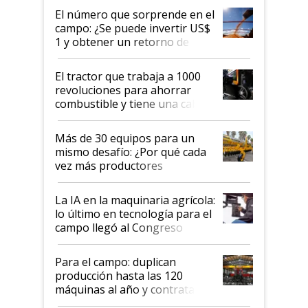
fuera tan simple como apretar
El número que sorprende en el
un botón?
campo: ¿Se puede invertir US$
1 y obtener un retorno de
hasta US$ 10 en agricultura?
El tractor que trabaja a 1000
revoluciones para ahorrar
combustible y tiene una cabina
que parece una computadora:
lo último en el mundo,
Más de 30 equipos para un
disponible en Argentina
mismo desafío: ¿Por qué cada
vez más productores
incorporan fertilizante bajo
tierra?
La IA en la maquinaria agrícola:
lo último en tecnología para el
campo llegó al Congreso
Aapresid 2026
Para el campo: duplican
producción hasta las 120
máquinas al año y contratan
especialistas de la industria