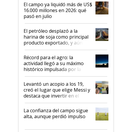
El campo ya liquidó más de US$
16.000 millones en 2026: qué
pasó en julio
El petróleo desplazó a la
harina de soja como principal
producto exportado, y aún así
el agro aportó casi seis de cada
diez dólares y sostuvo el
Récord para el agro: la
liderazgo en un semestre
actividad llegó a su máximo
récord
histórico impulsada por la
cosecha y las exportaciones
Levantó un acopio a los 19,
creó el lugar que elige Messi y
destaca que invertir en el
kirchnerismo era como "darle
plata a un hijo para droga":
La confianza del campo sigue
Juan Félix Rossetti, el libertario
alta, aunque perdió impulso
que de una dura crisis salió
más fuerte y apuesta al cambio
de Milei