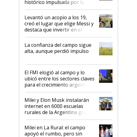
histórico impulsada por la
cosecha y las exportaciones
Levantó un acopio a los 19,
creó el lugar que elige Messi y
destaca que invertir en el
kirchnerismo era como "darle
plata a un hijo para droga":
La confianza del campo sigue
Juan Félix Rossetti, el libertario
alta, aunque perdió impulso
que de una dura crisis salió
más fuerte y apuesta al cambio
de Milei
El FMI elogió al campo y lo
ubicó entre los sectores claves
para el crecimiento argentino
Milei y Elon Musk instalarán
internet en 6000 escuelas
rurales de la Argentina gracias
a un acuerdo con Starlink
Milei en La Rural: el campo
apoyó el rumbo, pero sin