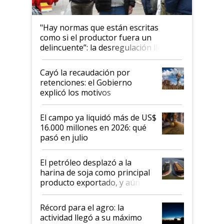
"Hay normas que están escritas
como si el productor fuera un
delincuente”: la desregulación llegó
al Congreso Aapresid y hasta se
habló del financiamiento al IPCVA
Cayó la recaudación por
retenciones: el Gobierno
explicó los motivos
El campo ya liquidó más de US$
16.000 millones en 2026: qué
pasó en julio
El petróleo desplazó a la
harina de soja como principal
producto exportado, y aún así
el agro aportó casi seis de cada
diez dólares y sostuvo el
Récord para el agro: la
liderazgo en un semestre
actividad llegó a su máximo
récord