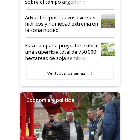
sobre el campo argentino:
"Estoy muy impresionado"
Advierten por nuevos excesos
hídricos y humedad extrema en
la zona núcleo
Esta campaña proyectan cubrir
una superficie total de 750.000
hectáreas de soja sembradas
con una nueva generación de
variedades que marcan un
Ver todos los temas
salto tecnológico en genética y
rendimiento
Economía y política