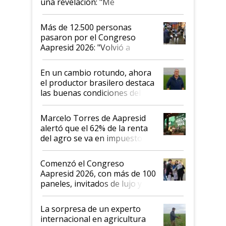
una revelación: "Me
impresionó mucho"
Más de 12.500 personas
pasaron por el Congreso
Aapresid 2026: "Volvió a
demostrar que hablar del
suelo es hablar de todo el
En un cambio rotundo, ahora
sistema productivo"
el productor brasilero destaca
las buenas condiciones del
agro argentino para invertir:
"Los veo más motivados"
Marcelo Torres de Aapresid
alertó que el 62% de la renta
del agro se va en impuestos:
"No es bueno que en
Argentina se sigan discutiendo
Comenzó el Congreso
las mismas cosas de hace 50
Aapresid 2026, con más de 100
años"
paneles, invitados de lujo y
todas las tendencias
La sorpresa de un experto
internacional en agricultura