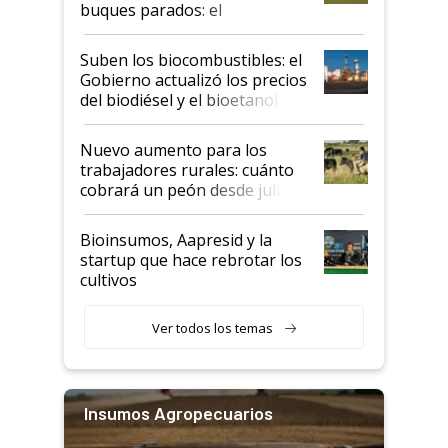
buques parados: el
funcionamiento de las
exportadoras en tensión tras
Suben los biocombustibles: el
la medida de fuerza de los
Gobierno actualizó los precios
prácticos
del biodiésel y el bioetanol
Nuevo aumento para los
trabajadores rurales: cuánto
cobrará un peón desde julio
Bioinsumos, Aapresid y la
startup que hace rebrotar los
cultivos
Ver todos los temas
Insumos Agropecuarios