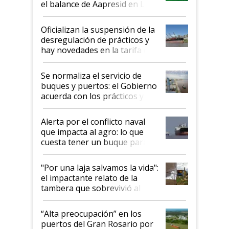
el balance de Aapresid en La
Posta
Oficializan la suspensión de la
desregulación de prácticos y
hay novedades en la tarifa de
la hidrovía
Se normaliza el servicio de
buques y puertos: el Gobierno
acuerda con los prácticos y
suspende el decreto de
desregulación
Alerta por el conflicto naval
que impacta al agro: lo que
cuesta tener un buque parado
y el peligro de que Argentina
pase a ser "país sucio"
"Por una laja salvamos la vida":
el impactante relato de la
tambera que sobrevivió al
tornado
“Alta preocupación” en los
puertos del Gran Rosario por