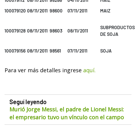
100079112
08/11/2011
98286
04/11/2011
MAIZ
100079120
08/11/2011
98600
07/11/2011
MAIZ
SUBPRODUCTOS
100079128
08/11/2011
98603
08/11/2011
DE SOJA
100079156
08/11/2011
98561
07/11/2011
SOJA
Para ver más detalles ingrese
aquí.
Seguí leyendo
Murió Jorge Messi, el padre de Lionel Messi:
el empresario tuvo un vínculo con el campo