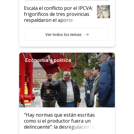
todavía hacen sufrir a estos
Escala el conflicto por el IPCVA:
animales: "Mientras me
frigoríficos de tres provincias
descalificaban, yo seguí
respaldaron el aporte
haciendo currículum"
obligatorio
Ver todos los temas
Economía y política
"Hay normas que están escritas
como si el productor fuera un
delincuente”: la desregulación llegó
al Congreso Aapresid y hasta se