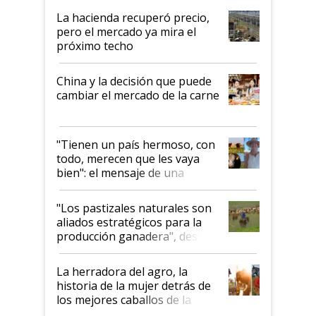
La hacienda recuperó precio,
pero el mercado ya mira el
próximo techo
China y la decisión que puede
cambiar el mercado de la carne
"Tienen un país hermoso, con
todo, merecen que les vaya
bien": el mensaje de una
ganadera uruguaya sobre las
oportunidades que se abren
"Los pastizales naturales son
para el agro en Argentina, con
aliados estratégicos para la
foco en la carne
producción ganadera", destaca
la iniciativa que ya reúne a 46
establecimientos en Argentina
La herradora del agro, la
historia de la mujer detrás de
los mejores caballos de la
Argentina y los mitos que