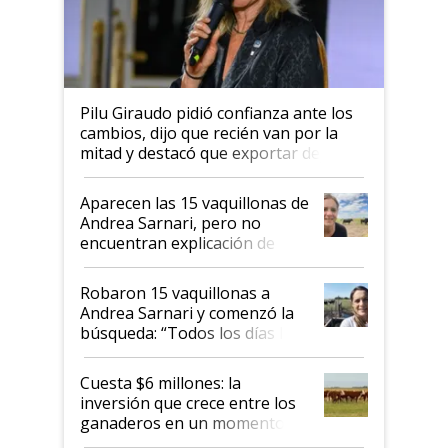
Pilu Giraudo pidió confianza ante los
cambios, dijo que recién van por la
mitad y destacó que exportar dejó de
ser "para unos pocos": "Tenemos un
mandato muy claro del gobierno
Aparecen las 15 vaquillonas de
nacional"
Andrea Sarnari, pero no
encuentran explicación de
cómo llegaron allí
Robaron 15 vaquillonas a
Andrea Sarnari y comenzó la
búsqueda: “Todos los días le
toca a algún productor”
Cuesta $6 millones: la
inversión que crece entre los
ganaderos en un momento
histórico para la actividad