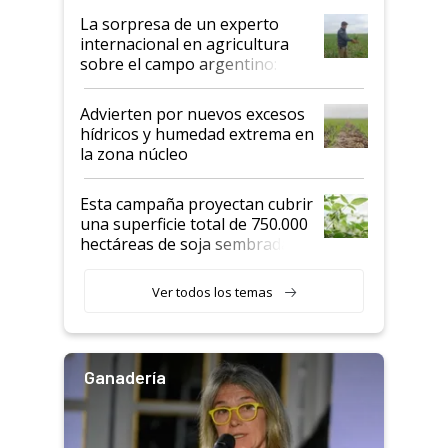
La sorpresa de un experto
internacional en agricultura
sobre el campo argentino:
"Estoy muy impresionado"
Advierten por nuevos excesos
hídricos y humedad extrema en
la zona núcleo
Esta campaña proyectan cubrir
una superficie total de 750.000
hectáreas de soja sembradas
con una nueva generación de
variedades que marcan un
Ver todos los temas
salto tecnológico en genética y
rendimiento
Ganadería