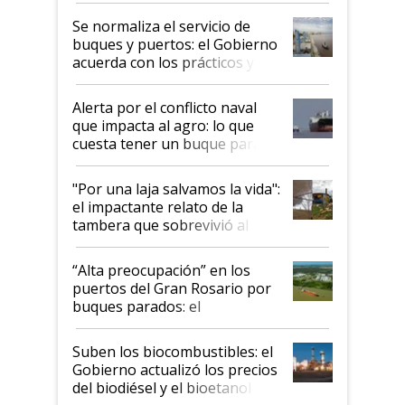
Se normaliza el servicio de
buques y puertos: el Gobierno
acuerda con los prácticos y
suspende el decreto de
desregulación
Alerta por el conflicto naval
que impacta al agro: lo que
cuesta tener un buque parado
y el peligro de que Argentina
pase a ser "país sucio"
"Por una laja salvamos la vida":
el impactante relato de la
tambera que sobrevivió al
tornado
“Alta preocupación” en los
puertos del Gran Rosario por
buques parados: el
funcionamiento de las
exportadoras en tensión tras
Suben los biocombustibles: el
la medida de fuerza de los
Gobierno actualizó los precios
prácticos
del biodiésel y el bioetanol