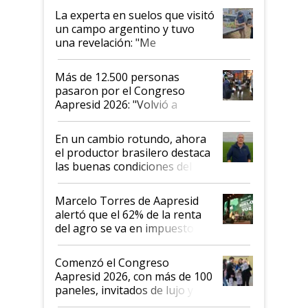
La experta en suelos que visitó
un campo argentino y tuvo
una revelación: "Me
impresionó mucho"
Más de 12.500 personas
pasaron por el Congreso
Aapresid 2026: "Volvió a
demostrar que hablar del
suelo es hablar de todo el
En un cambio rotundo, ahora
sistema productivo"
el productor brasilero destaca
las buenas condiciones del
agro argentino para invertir:
"Los veo más motivados"
Marcelo Torres de Aapresid
alertó que el 62% de la renta
del agro se va en impuestos:
"No es bueno que en
Argentina se sigan discutiendo
Comenzó el Congreso
las mismas cosas de hace 50
Aapresid 2026, con más de 100
años"
paneles, invitados de lujo y
todas las tendencias