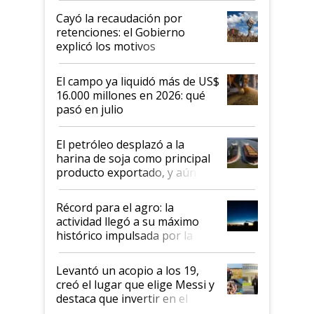
habló del financiamiento al IPCVA
Cayó la recaudación por
retenciones: el Gobierno
explicó los motivos
El campo ya liquidó más de US$
16.000 millones en 2026: qué
pasó en julio
El petróleo desplazó a la
harina de soja como principal
producto exportado, y aún así
el agro aportó casi seis de cada
diez dólares y sostuvo el
Récord para el agro: la
liderazgo en un semestre
actividad llegó a su máximo
récord
histórico impulsada por la
cosecha y las exportaciones
Levantó un acopio a los 19,
creó el lugar que elige Messi y
destaca que invertir en el
kirchnerismo era como "darle