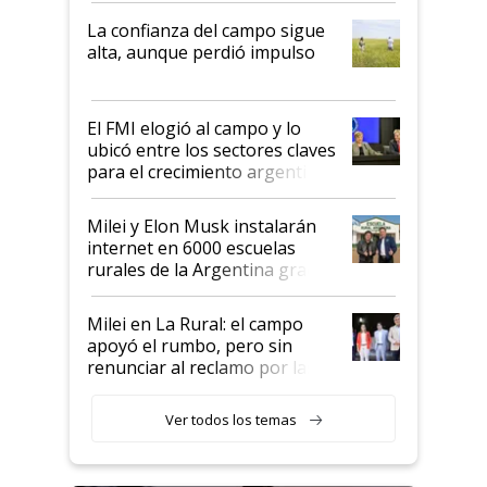
plata a un hijo para droga":
La confianza del campo sigue
Juan Félix Rossetti, el libertario
alta, aunque perdió impulso
que de una dura crisis salió
más fuerte y apuesta al cambio
de Milei
El FMI elogió al campo y lo
ubicó entre los sectores claves
para el crecimiento argentino
Milei y Elon Musk instalarán
internet en 6000 escuelas
rurales de la Argentina gracias
a un acuerdo con Starlink
Milei en La Rural: el campo
apoyó el rumbo, pero sin
renunciar al reclamo por las
retenciones
Ver todos los temas