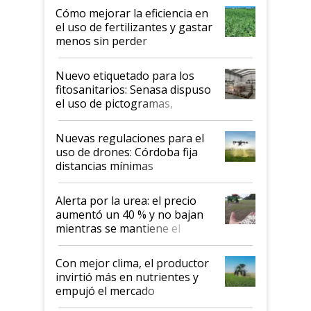
Cómo mejorar la eficiencia en
el uso de fertilizantes y gastar
menos sin perder
productividad en la campaña
fina
Nuevo etiquetado para los
fitosanitarios: Senasa dispuso
el uso de pictogramas,
palabras de advertencia e
indicaciones
Nuevas regulaciones para el
uso de drones: Córdoba fija
distancias mínimas
Alerta por la urea: el precio
aumentó un 40 % y no bajan
mientras se mantiene el
conflicto en Medio Oriente
Con mejor clima, el productor
invirtió más en nutrientes y
empujó el mercado