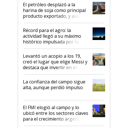
El petróleo desplazó a la
harina de soja como principal
producto exportado, y aún así
el agro aportó casi seis de cada
diez dólares y sostuvo el
Récord para el agro: la
liderazgo en un semestre
actividad llegó a su máximo
récord
histórico impulsada por la
cosecha y las exportaciones
Levantó un acopio a los 19,
creó el lugar que elige Messi y
destaca que invertir en el
kirchnerismo era como "darle
plata a un hijo para droga":
La confianza del campo sigue
Juan Félix Rossetti, el libertario
alta, aunque perdió impulso
que de una dura crisis salió
más fuerte y apuesta al cambio
de Milei
El FMI elogió al campo y lo
ubicó entre los sectores claves
para el crecimiento argentino