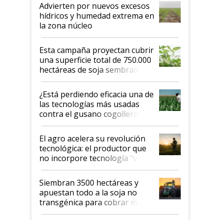
Advierten por nuevos excesos
hídricos y humedad extrema en
la zona núcleo
Esta campaña proyectan cubrir
una superficie total de 750.000
hectáreas de soja sembradas
con una nueva generación de
variedades que marcan un
¿Está perdiendo eficacia una de
salto tecnológico en genética y
las tecnologías más usadas
rendimiento
contra el gusano cogollero? El
desafío de una tecnología clave
El agro acelera su revolución
tecnológica: el productor que
no incorpore tecnología "va a
perder el tren"
Siembran 3500 hectáreas y
apuestan todo a la soja no
transgénica para cobrar más
por tonelada: compraron un