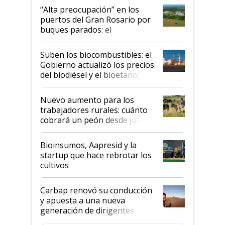
“Alta preocupación” en los
puertos del Gran Rosario por
buques parados: el
funcionamiento de las
exportadoras en tensión tras
Suben los biocombustibles: el
la medida de fuerza de los
Gobierno actualizó los precios
prácticos
del biodiésel y el bioetanol
Nuevo aumento para los
trabajadores rurales: cuánto
cobrará un peón desde julio
Bioinsumos, Aapresid y la
startup que hace rebrotar los
cultivos
Carbap renovó su conducción
y apuesta a una nueva
generación de dirigentes
rurales