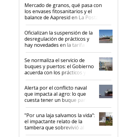
Mercado de granos, qué pasa con
los envases fitosanitarios y el
balance de Aapresid en La Posta
Oficializan la suspensión de la
desregulación de prácticos y
hay novedades en la tarifa de
la hidrovía
Se normaliza el servicio de
buques y puertos: el Gobierno
acuerda con los prácticos y
suspende el decreto de
desregulación
Alerta por el conflicto naval
que impacta al agro: lo que
cuesta tener un buque parado
y el peligro de que Argentina
pase a ser "país sucio"
"Por una laja salvamos la vida":
el impactante relato de la
tambera que sobrevivió al
tornado