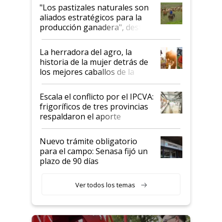
oportunidades que se abren
"Los pastizales naturales son
para el agro en Argentina, con
aliados estratégicos para la
foco en la carne
producción ganadera", destaca
la iniciativa que ya reúne a 46
establecimientos en Argentina
La herradora del agro, la
historia de la mujer detrás de
los mejores caballos de la
Argentina y los mitos que
todavía hacen sufrir a estos
Escala el conflicto por el IPCVA:
animales: "Mientras me
frigoríficos de tres provincias
descalificaban, yo seguí
respaldaron el aporte
haciendo currículum"
obligatorio
Nuevo trámite obligatorio
para el campo: Senasa fijó un
plazo de 90 días
Ver todos los temas