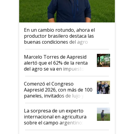
En un cambio rotundo, ahora el
productor brasilero destaca las
buenas condiciones del agro
argentino para invertir: "Los veo
más motivados"
Marcelo Torres de Aapresid
alertó que el 62% de la renta
del agro se va en impuestos:
"No es bueno que en
Argentina se sigan discutiendo
Comenzó el Congreso
las mismas cosas de hace 50
Aapresid 2026, con más de 100
años"
paneles, invitados de lujo y
todas las tendencias
La sorpresa de un experto
internacional en agricultura
sobre el campo argentino:
"Estoy muy impresionado"