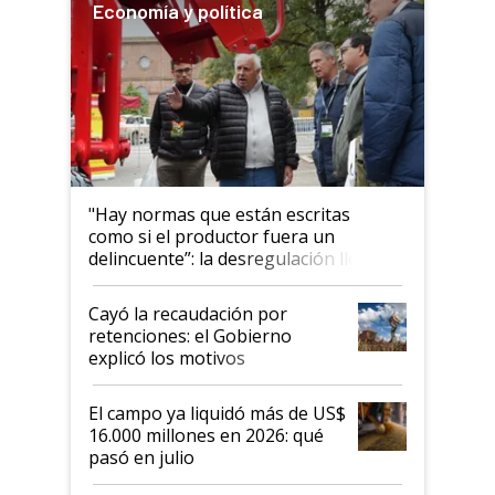
Economía y política
"Hay normas que están escritas
como si el productor fuera un
delincuente”: la desregulación llegó
al Congreso Aapresid y hasta se
habló del financiamiento al IPCVA
Cayó la recaudación por
retenciones: el Gobierno
explicó los motivos
El campo ya liquidó más de US$
16.000 millones en 2026: qué
pasó en julio