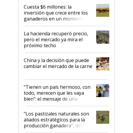
Cuesta $6 millones: la
inversión que crece entre los
ganaderos en un momento
histórico para la actividad
La hacienda recuperó precio,
pero el mercado ya mira el
próximo techo
China y la decisión que puede
cambiar el mercado de la carne
"Tienen un país hermoso, con
todo, merecen que les vaya
bien": el mensaje de una
ganadera uruguaya sobre las
oportunidades que se abren
"Los pastizales naturales son
para el agro en Argentina, con
aliados estratégicos para la
foco en la carne
producción ganadera", destaca
la iniciativa que ya reúne a 46