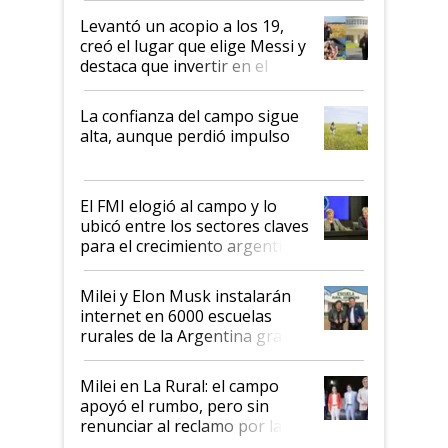
Levantó un acopio a los 19,
creó el lugar que elige Messi y
destaca que invertir en el
kirchnerismo era como "darle
plata a un hijo para droga":
La confianza del campo sigue
Juan Félix Rossetti, el libertario
alta, aunque perdió impulso
que de una dura crisis salió
más fuerte y apuesta al cambio
de Milei
El FMI elogió al campo y lo
ubicó entre los sectores claves
para el crecimiento argentino
Milei y Elon Musk instalarán
internet en 6000 escuelas
rurales de la Argentina gracias
a un acuerdo con Starlink
Milei en La Rural: el campo
apoyó el rumbo, pero sin
renunciar al reclamo por las
retenciones