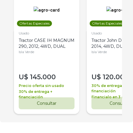
Ofertas Especiales
Ofertas Especiales
Usado
Usado
Tractor CASE IH MAGNUM
Tractor John Deere 
290, 2012, 4WD, DUAL
2014, 4WD, DUAL
Isla Verde
Isla Verde
U$
145.000
U$
120.000
Precio oferta sin usado
30% de entrega +
financiación
30% de entrega +
financiación
Financialo en 3 años
Consultar
Consultar