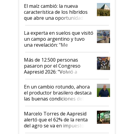
infinitas"
El maíz cambió: la nueva
característica de los híbridos
que abre una oportunidad en
el lote
La experta en suelos que visitó
un campo argentino y tuvo
una revelación: "Me
impresionó mucho"
Más de 12.500 personas
pasaron por el Congreso
Aapresid 2026: "Volvió a
demostrar que hablar del
suelo es hablar de todo el
En un cambio rotundo, ahora
sistema productivo"
el productor brasilero destaca
las buenas condiciones del
agro argentino para invertir:
"Los veo más motivados"
Marcelo Torres de Aapresid
alertó que el 62% de la renta
del agro se va en impuestos:
"No es bueno que en