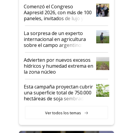
Argentina se sigan discutiendo
Comenzó el Congreso
las mismas cosas de hace 50
Aapresid 2026, con más de 100
años"
paneles, invitados de lujo y
todas las tendencias
La sorpresa de un experto
internacional en agricultura
sobre el campo argentino:
"Estoy muy impresionado"
Advierten por nuevos excesos
hídricos y humedad extrema en
la zona núcleo
Esta campaña proyectan cubrir
una superficie total de 750.000
hectáreas de soja sembradas
con una nueva generación de
variedades que marcan un
Ver todos los temas
salto tecnológico en genética y
rendimiento