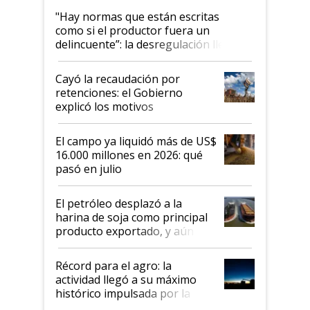
"Hay normas que están escritas
como si el productor fuera un
delincuente”: la desregulación llegó
al Congreso Aapresid y hasta se
habló del financiamiento al IPCVA
Cayó la recaudación por
retenciones: el Gobierno
explicó los motivos
El campo ya liquidó más de US$
16.000 millones en 2026: qué
pasó en julio
El petróleo desplazó a la
harina de soja como principal
producto exportado, y aún así
el agro aportó casi seis de cada
diez dólares y sostuvo el
Récord para el agro: la
liderazgo en un semestre
actividad llegó a su máximo
récord
histórico impulsada por la
cosecha y las exportaciones