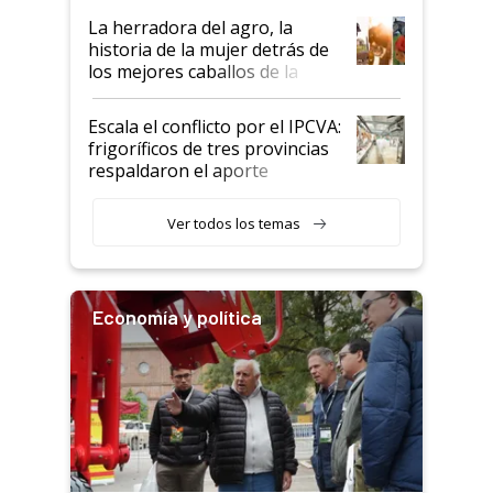
establecimientos en Argentina
La herradora del agro, la
historia de la mujer detrás de
los mejores caballos de la
Argentina y los mitos que
todavía hacen sufrir a estos
Escala el conflicto por el IPCVA:
animales: "Mientras me
frigoríficos de tres provincias
descalificaban, yo seguí
respaldaron el aporte
haciendo currículum"
obligatorio
Ver todos los temas
Economía y política