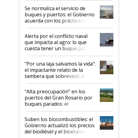
Se normaliza el servicio de
buques y puertos: el Gobierno
acuerda con los prácticos y
suspende el decreto de
desregulación
Alerta por el conflicto naval
que impacta al agro: lo que
cuesta tener un buque parado
y el peligro de que Argentina
pase a ser "país sucio"
"Por una laja salvamos la vida":
el impactante relato de la
tambera que sobrevivió al
tornado
“Alta preocupación” en los
puertos del Gran Rosario por
buques parados: el
funcionamiento de las
exportadoras en tensión tras
Suben los biocombustibles: el
la medida de fuerza de los
Gobierno actualizó los precios
prácticos
del biodiésel y el bioetanol