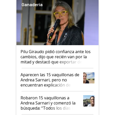
Ganadería
Pilu Giraudo pidió confianza ante los
cambios, dijo que recién van por la
mitad y destacó que exportar dejó de
ser "para unos pocos": "Tenemos un
mandato muy claro del gobierno
Aparecen las 15 vaquillonas de
nacional"
Andrea Sarnari, pero no
encuentran explicación de
cómo llegaron allí
Robaron 15 vaquillonas a
Andrea Sarnari y comenzó la
búsqueda: “Todos los días le
toca a algún productor”