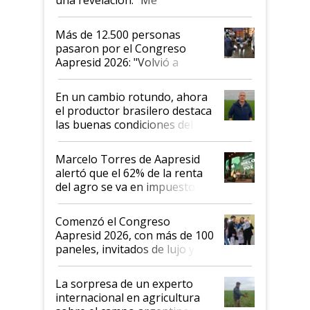
impresionó mucho"
Más de 12.500 personas
pasaron por el Congreso
Aapresid 2026: "Volvió a
demostrar que hablar del
suelo es hablar de todo el
En un cambio rotundo, ahora
sistema productivo"
el productor brasilero destaca
las buenas condiciones del
agro argentino para invertir:
"Los veo más motivados"
Marcelo Torres de Aapresid
alertó que el 62% de la renta
del agro se va en impuestos:
"No es bueno que en
Argentina se sigan discutiendo
Comenzó el Congreso
las mismas cosas de hace 50
Aapresid 2026, con más de 100
años"
paneles, invitados de lujo y
todas las tendencias
La sorpresa de un experto
internacional en agricultura