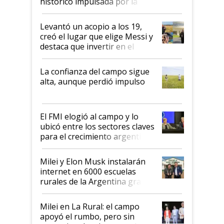
histórico impulsada por la
cosecha y las exportaciones
Levantó un acopio a los 19,
creó el lugar que elige Messi y
destaca que invertir en el
kirchnerismo era como "darle
plata a un hijo para droga":
La confianza del campo sigue
Juan Félix Rossetti, el libertario
alta, aunque perdió impulso
que de una dura crisis salió
más fuerte y apuesta al cambio
de Milei
El FMI elogió al campo y lo
ubicó entre los sectores claves
para el crecimiento argentino
Milei y Elon Musk instalarán
internet en 6000 escuelas
rurales de la Argentina gracias
a un acuerdo con Starlink
Milei en La Rural: el campo
apoyó el rumbo, pero sin