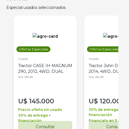
Especial usados seleccionados
Ofertas Especiales
Ofertas Especiales
Usado
Usado
Tractor CASE IH MAGNUM
Tractor John Deere 
290, 2012, 4WD, DUAL
2014, 4WD, DUAL
Isla Verde
Isla Verde
U$
145.000
U$
120.000
Precio oferta sin usado
30% de entrega +
financiación
30% de entrega +
financiación
Financialo en 3 años
Consultar
Consultar