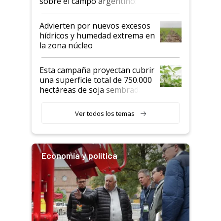
sobre el campo argentino:
"Estoy muy impresionado"
Advierten por nuevos excesos
hídricos y humedad extrema en
la zona núcleo
Esta campaña proyectan cubrir
una superficie total de 750.000
hectáreas de soja sembradas
con una nueva generación de
variedades que marcan un
Ver todos los temas
salto tecnológico en genética y
rendimiento
Economía y política