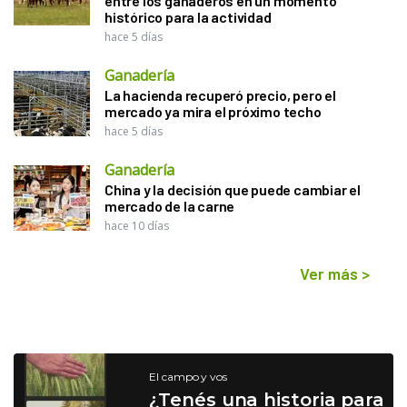
entre los ganaderos en un momento
histórico para la actividad
hace 5 días
Ganadería
La hacienda recuperó precio, pero el
mercado ya mira el próximo techo
hace 5 días
Ganadería
China y la decisión que puede cambiar el
mercado de la carne
hace 10 días
Ver más
>
El campo y vos
¿Tenés una historia para