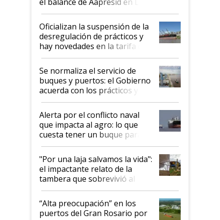
el balance de Aapresid en La
Posta
Oficializan la suspensión de la
desregulación de prácticos y
hay novedades en la tarifa de
la hidrovía
Se normaliza el servicio de
buques y puertos: el Gobierno
acuerda con los prácticos y
suspende el decreto de
desregulación
Alerta por el conflicto naval
que impacta al agro: lo que
cuesta tener un buque parado
y el peligro de que Argentina
pase a ser "país sucio"
"Por una laja salvamos la vida":
el impactante relato de la
tambera que sobrevivió al
tornado
“Alta preocupación” en los
puertos del Gran Rosario por