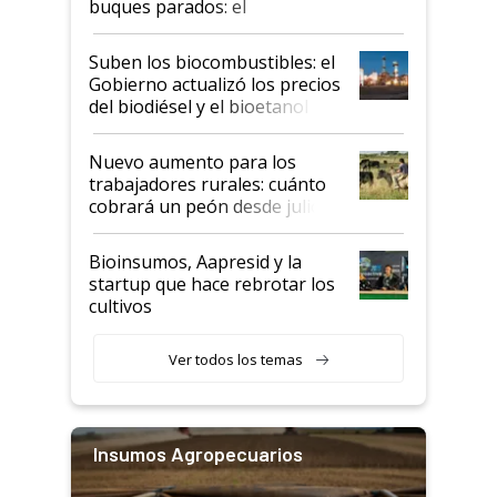
buques parados: el
funcionamiento de las
exportadoras en tensión tras
Suben los biocombustibles: el
la medida de fuerza de los
Gobierno actualizó los precios
prácticos
del biodiésel y el bioetanol
Nuevo aumento para los
trabajadores rurales: cuánto
cobrará un peón desde julio
Bioinsumos, Aapresid y la
startup que hace rebrotar los
cultivos
Ver todos los temas
Insumos Agropecuarios