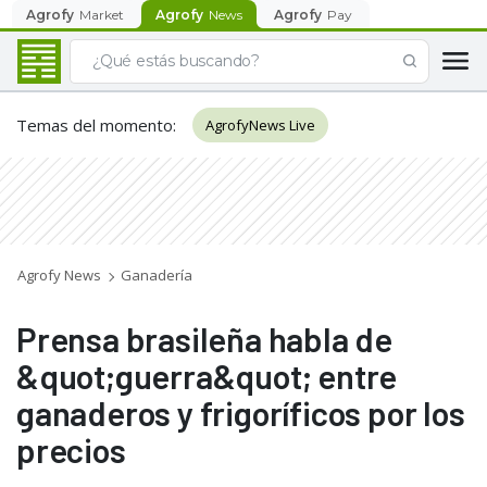
Agrofy
Market
Agrofy
News
Agrofy
Pay
Temas del momento
:
AgrofyNews Live
Agrofy News
Ganadería
Prensa brasileña habla de
&quot;guerra&quot; entre
ganaderos y frigoríficos por los
precios