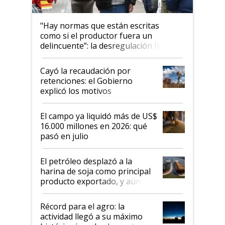
"Hay normas que están escritas
como si el productor fuera un
delincuente”: la desregulación llegó
al Congreso Aapresid y hasta se
habló del financiamiento al IPCVA
Cayó la recaudación por
retenciones: el Gobierno
explicó los motivos
El campo ya liquidó más de US$
16.000 millones en 2026: qué
pasó en julio
El petróleo desplazó a la
harina de soja como principal
producto exportado, y aún así
el agro aportó casi seis de cada
diez dólares y sostuvo el
Récord para el agro: la
liderazgo en un semestre
actividad llegó a su máximo
récord