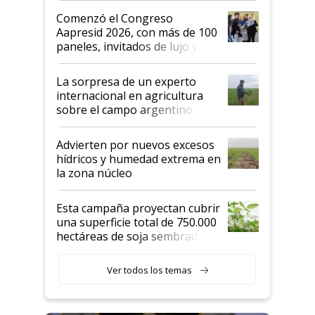
Argentina se sigan discutiendo
Comenzó el Congreso
las mismas cosas de hace 50
Aapresid 2026, con más de 100
años"
paneles, invitados de lujo y
todas las tendencias
La sorpresa de un experto
internacional en agricultura
sobre el campo argentino:
"Estoy muy impresionado"
Advierten por nuevos excesos
hídricos y humedad extrema en
la zona núcleo
Esta campaña proyectan cubrir
una superficie total de 750.000
hectáreas de soja sembradas
con una nueva generación de
variedades que marcan un
Ver todos los temas
salto tecnológico en genética y
rendimiento