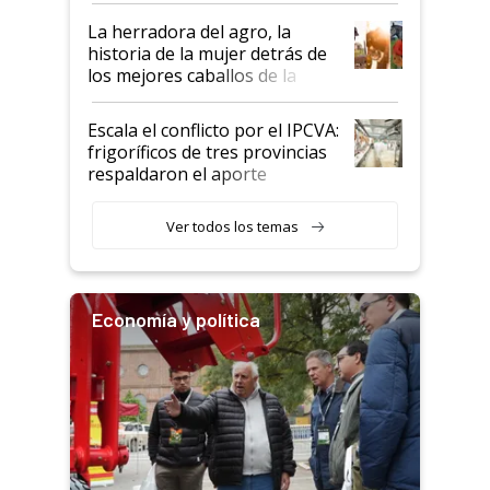
establecimientos en Argentina
La herradora del agro, la
historia de la mujer detrás de
los mejores caballos de la
Argentina y los mitos que
todavía hacen sufrir a estos
Escala el conflicto por el IPCVA:
animales: "Mientras me
frigoríficos de tres provincias
descalificaban, yo seguí
respaldaron el aporte
haciendo currículum"
obligatorio
Ver todos los temas
Economía y política