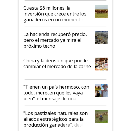
Cuesta $6 millones: la
inversión que crece entre los
ganaderos en un momento
histórico para la actividad
La hacienda recuperó precio,
pero el mercado ya mira el
próximo techo
China y la decisión que puede
cambiar el mercado de la carne
"Tienen un país hermoso, con
todo, merecen que les vaya
bien": el mensaje de una
ganadera uruguaya sobre las
oportunidades que se abren
"Los pastizales naturales son
para el agro en Argentina, con
aliados estratégicos para la
foco en la carne
producción ganadera", destaca
la iniciativa que ya reúne a 46