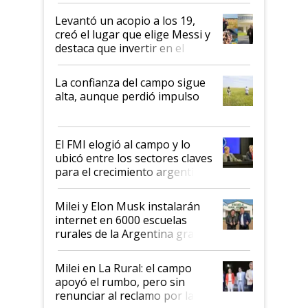
Levantó un acopio a los 19,
creó el lugar que elige Messi y
destaca que invertir en el
kirchnerismo era como "darle
plata a un hijo para droga":
La confianza del campo sigue
Juan Félix Rossetti, el libertario
alta, aunque perdió impulso
que de una dura crisis salió
más fuerte y apuesta al cambio
de Milei
El FMI elogió al campo y lo
ubicó entre los sectores claves
para el crecimiento argentino
Milei y Elon Musk instalarán
internet en 6000 escuelas
rurales de la Argentina gracias
a un acuerdo con Starlink
Milei en La Rural: el campo
apoyó el rumbo, pero sin
renunciar al reclamo por las