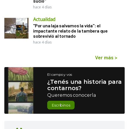
sucio"
hace 4 días
Actualidad
"Por una laja salvamos la vida": el
impactante relato de la tambera que
sobrevivió al tornado
hace 4 días
Ver más
>
El campo y vos
¿Tenés una historia para
contarnos?
Queremos conocerla
Escribinos