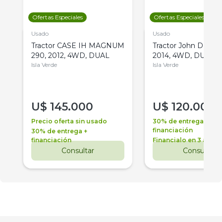
Ofertas Especiales
Ofertas Especiales
Usado
Usado
Tractor CASE IH MAGNUM
Tractor John Deere 
290, 2012, 4WD, DUAL
2014, 4WD, DUAL
Isla Verde
Isla Verde
U$
145.000
U$
120.000
Precio oferta sin usado
30% de entrega +
financiación
30% de entrega +
financiación
Financialo en 3 años
Consultar
Consultar