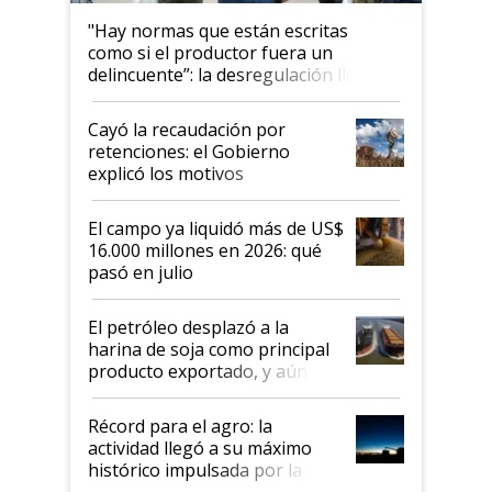
"Hay normas que están escritas
como si el productor fuera un
delincuente”: la desregulación llegó
al Congreso Aapresid y hasta se
habló del financiamiento al IPCVA
Cayó la recaudación por
retenciones: el Gobierno
explicó los motivos
El campo ya liquidó más de US$
16.000 millones en 2026: qué
pasó en julio
El petróleo desplazó a la
harina de soja como principal
producto exportado, y aún así
el agro aportó casi seis de cada
diez dólares y sostuvo el
Récord para el agro: la
liderazgo en un semestre
actividad llegó a su máximo
récord
histórico impulsada por la
cosecha y las exportaciones