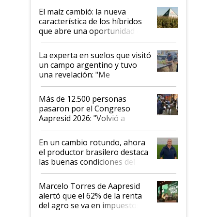
infinitas"
El maíz cambió: la nueva
característica de los híbridos
que abre una oportunidad en
el lote
La experta en suelos que visitó
un campo argentino y tuvo
una revelación: "Me
impresionó mucho"
Más de 12.500 personas
pasaron por el Congreso
Aapresid 2026: "Volvió a
demostrar que hablar del
suelo es hablar de todo el
En un cambio rotundo, ahora
sistema productivo"
el productor brasilero destaca
las buenas condiciones del
agro argentino para invertir:
"Los veo más motivados"
Marcelo Torres de Aapresid
alertó que el 62% de la renta
del agro se va en impuestos:
"No es bueno que en