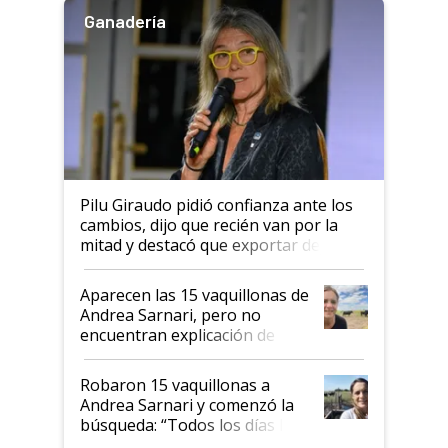
Ganadería
Pilu Giraudo pidió confianza ante los
cambios, dijo que recién van por la
mitad y destacó que exportar dejó de
ser "para unos pocos": "Tenemos un
mandato muy claro del gobierno
Aparecen las 15 vaquillonas de
nacional"
Andrea Sarnari, pero no
encuentran explicación de
cómo llegaron allí
Robaron 15 vaquillonas a
Andrea Sarnari y comenzó la
búsqueda: “Todos los días le
toca a algún productor”