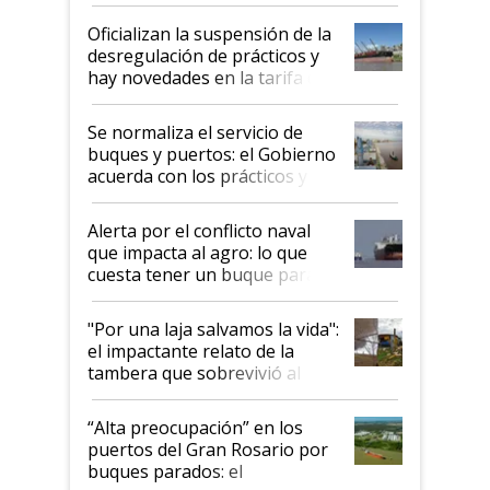
Posta
Oficializan la suspensión de la
desregulación de prácticos y
hay novedades en la tarifa de
la hidrovía
Se normaliza el servicio de
buques y puertos: el Gobierno
acuerda con los prácticos y
suspende el decreto de
desregulación
Alerta por el conflicto naval
que impacta al agro: lo que
cuesta tener un buque parado
y el peligro de que Argentina
pase a ser "país sucio"
"Por una laja salvamos la vida":
el impactante relato de la
tambera que sobrevivió al
tornado
“Alta preocupación” en los
puertos del Gran Rosario por
buques parados: el