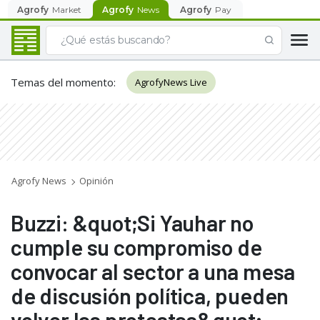
Agrofy
Market
Agrofy
News
Agrofy
Pay
Temas del momento
:
AgrofyNews Live
Agrofy News
Opinión
Buzzi: &quot;Si Yauhar no
cumple su compromiso de
convocar al sector a una mesa
de discusión política, pueden
volver las protestas&quot;