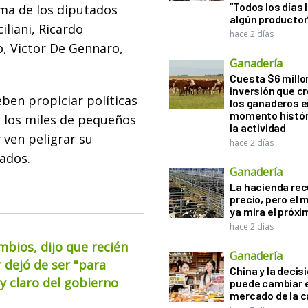
“Todos los días 
rma de los diputados
algún productor
ciliani, Ricardo
hace 2 días
no, Victor De Gennaro,
Ganadería
Cuesta $6 millo
inversión que c
ben propiciar políticas
los ganaderos e
momento histór
e los miles de pequeños
la actividad
ven peligrar su
hace 2 días
tados.
Ganadería
La hacienda re
precio, pero el
ya mira el próx
hace 2 días
mbios, dijo que recién
Ganadería
 dejó de ser "para
China y la decis
 claro del gobierno
puede cambiar e
mercado de la c