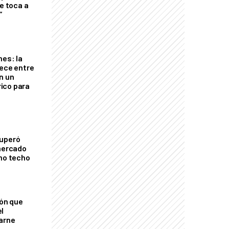
le toca a
”
nes: la
rece entre
n un
ico para
cuperó
 mercado
imo techo
ión que
l
arne