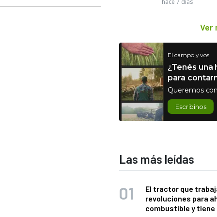
hace 7 días
Ver
El campo y vos
¿Tenés una h
para contar
Queremos con
Escribinos
Las más leídas
El tractor que trabaj
revoluciones para a
combustible y tiene