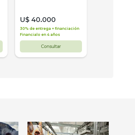
U$
40.000
U$
30.000
30% de entrega + financiación
30% de entrega + 
Financialo en 4 años
Financialo en 3 a
Consultar
Consul