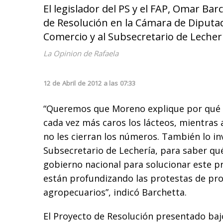
El legislador del PS y el FAP, Omar Bar
de Resolución en la Cámara de Diputad
Comercio y al Subsecretario de Lecherí
La Opinion de Rafaela
12
de
Abril
de
2012
a las
07:33
“Queremos que Moreno explique por qué e
cada vez más caros los lácteos, mientras
no les cierran los números. También lo in
Subsecretario de Lechería, para saber qu
gobierno nacional para solucionar este pr
están profundizando las protestas de pr
agropecuarios”, indicó Barchetta.
El Proyecto de Resolución presentado ba