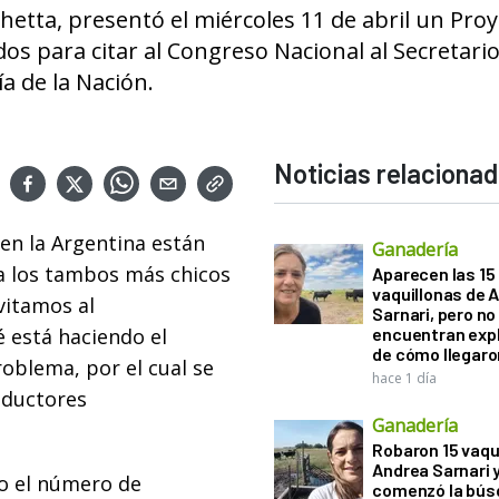
chetta, presentó el miércoles 11 de abril un Pro
os para citar al Congreso Nacional al Secretari
a de la Nación.
Noticias relaciona
n la Argentina están
Ganadería
 a los tambos más chicos
Aparecen las 15
vaquillonas de 
vitamos al
Sarnari, pero no
é está haciendo el
encuentran exp
de cómo llegaron
oblema, por el cual se
hace 1 día
oductores
Ganadería
Robaron 15 vaqu
Andrea Sarnari 
jo el número de
comenzó la bús