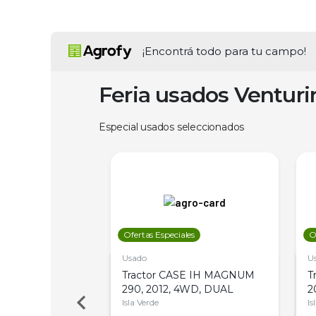
¡Encontrá todo para tu campo!
Feria usados Ventur
Especial usados seleccionados
les
Ofertas Especiales
O
Usado
U
a Metalfor 7040,
Tractor CASE IH MAGNUM
T
Bot 32 Mts
290, 2012, 4WD, DUAL
2
Isla Verde
Is