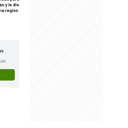
s y le dio
una región
as
cibí