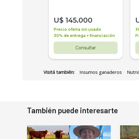
000
U$
145.000
a + financiación
Precio oferta sin usado
3
 4 años
30% de entrega + financiación
F
nsultar
Consultar
Visitá también:
Insumos ganaderos
Nutri
También puede interesarte