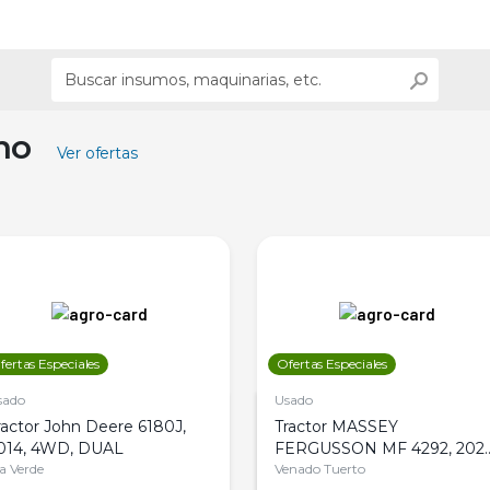
ino
Ver ofertas
fertas Especiales
Ofertas Especiales
sado
Usado
ractor John Deere 6180J,
Tractor MASSEY
014, 4WD, DUAL
FERGUSSON MF 4292, 2020
la Verde
4WD, PATON
Venado Tuerto