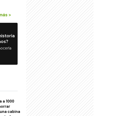
 más
>
istoria
nos?
ocerla
a a 1000
horrar
 una cabina