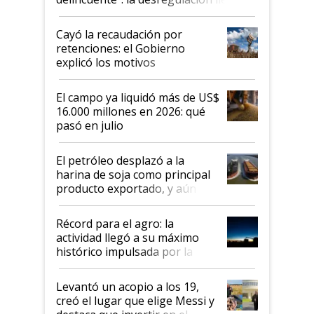
al Congreso Aapresid y hasta se
habló del financiamiento al IPCVA
Cayó la recaudación por
retenciones: el Gobierno
explicó los motivos
El campo ya liquidó más de US$
16.000 millones en 2026: qué
pasó en julio
El petróleo desplazó a la
harina de soja como principal
producto exportado, y aún así
el agro aportó casi seis de cada
diez dólares y sostuvo el
Récord para el agro: la
liderazgo en un semestre
actividad llegó a su máximo
récord
histórico impulsada por la
cosecha y las exportaciones
Levantó un acopio a los 19,
creó el lugar que elige Messi y