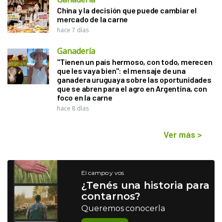
China y la decisión que puede cambiar el
mercado de la carne
hace 7 días
Ganadería
"Tienen un país hermoso, con todo, merecen
que les vaya bien": el mensaje de una
ganadera uruguaya sobre las oportunidades
que se abren para el agro en Argentina, con
foco en la carne
hace 8 días
Ver más
>
El campo y vos
¿Tenés una historia para
contarnos?
Queremos conocerla