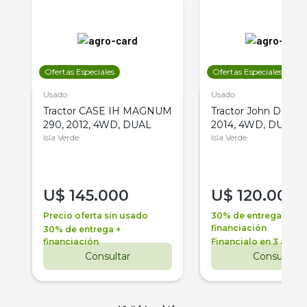
Ofertas Especiales
Ofertas Especiales
Usado
Usado
Tractor CASE IH MAGNUM
Tractor John Deere 
290, 2012, 4WD, DUAL
2014, 4WD, DUAL
Isla Verde
Isla Verde
U$
145.000
U$
120.000
Precio oferta sin usado
30% de entrega +
financiación
30% de entrega +
financiación
Financialo en 3 años
Consultar
Consultar