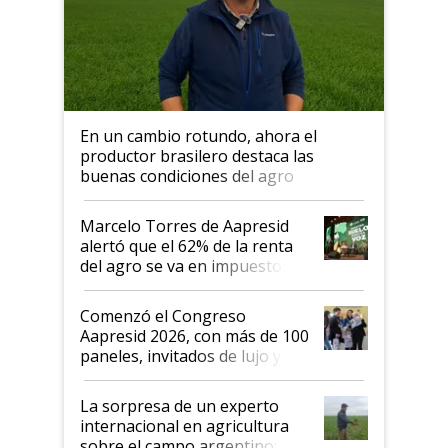
En un cambio rotundo, ahora el
productor brasilero destaca las
buenas condiciones del agro
argentino para invertir: "Los veo
más motivados"
Marcelo Torres de Aapresid
alertó que el 62% de la renta
del agro se va en impuestos:
"No es bueno que en
Argentina se sigan discutiendo
Comenzó el Congreso
las mismas cosas de hace 50
Aapresid 2026, con más de 100
años"
paneles, invitados de lujo y
todas las tendencias
La sorpresa de un experto
internacional en agricultura
sobre el campo argentino: