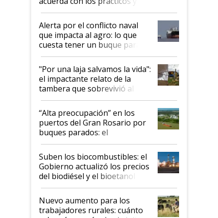
acuerda con los prácticos y
suspende el decreto de
desregulación
Alerta por el conflicto naval
que impacta al agro: lo que
cuesta tener un buque parado
y el peligro de que Argentina
pase a ser "país sucio"
"Por una laja salvamos la vida":
el impactante relato de la
tambera que sobrevivió al
tornado
“Alta preocupación” en los
puertos del Gran Rosario por
buques parados: el
funcionamiento de las
exportadoras en tensión tras
Suben los biocombustibles: el
la medida de fuerza de los
Gobierno actualizó los precios
prácticos
del biodiésel y el bioetanol
Nuevo aumento para los
trabajadores rurales: cuánto