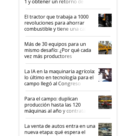
1 y obtener un retorno de
hasta US$ 10 en agricultura?
El tractor que trabaja a 1000
revoluciones para ahorrar
combustible y tiene una cabina
que parece una computadora:
lo último en el mundo,
Más de 30 equipos para un
disponible en Argentina
mismo desafío: ¿Por qué cada
vez más productores
incorporan fertilizante bajo
tierra?
La IA en la maquinaria agrícola:
lo último en tecnología para el
campo llegó al Congreso
Aapresid 2026
Para el campo: duplican
producción hasta las 120
máquinas al año y contratan
especialistas de la industria
automotriz para lograrlo
La venta de autos entra en una
nueva etapa: qué espera el