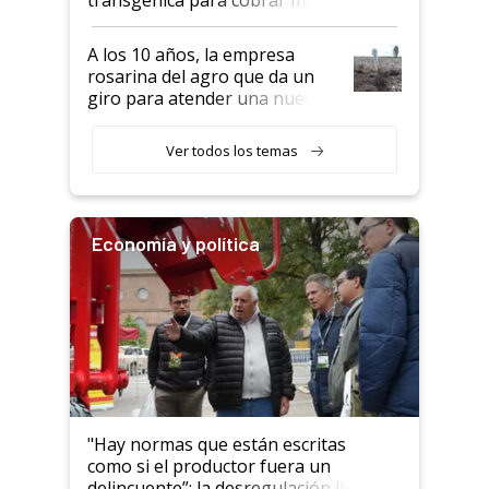
por tonelada: compraron un
semillero
A los 10 años, la empresa
rosarina del agro que da un
giro para atender una nueva
etapa en el agro
Ver todos los temas
Economía y política
"Hay normas que están escritas
como si el productor fuera un
delincuente”: la desregulación llegó