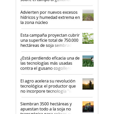
"Estoy muy impresionado"
Advierten por nuevos excesos
hídricos y humedad extrema en
la zona núcleo
Esta campaña proyectan cubrir
una superficie total de 750.000
hectáreas de soja sembradas
con una nueva generación de
variedades que marcan un
¿Está perdiendo eficacia una de
salto tecnológico en genética y
las tecnologías más usadas
rendimiento
contra el gusano cogollero? El
desafío de una tecnología clave
El agro acelera su revolución
tecnológica: el productor que
no incorpore tecnología "va a
perder el tren"
Siembran 3500 hectáreas y
apuestan todo a la soja no
transgénica para cobrar más