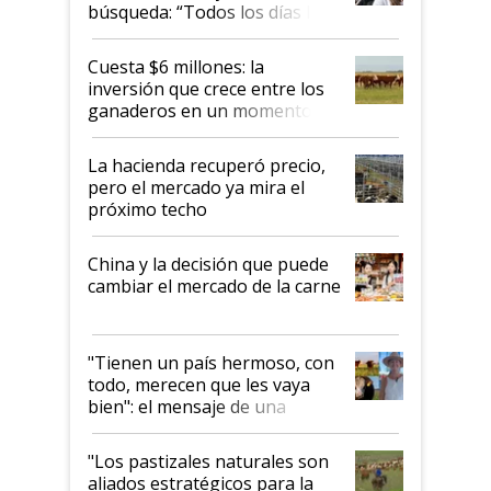
búsqueda: “Todos los días le
toca a algún productor”
Cuesta $6 millones: la
inversión que crece entre los
ganaderos en un momento
histórico para la actividad
La hacienda recuperó precio,
pero el mercado ya mira el
próximo techo
China y la decisión que puede
cambiar el mercado de la carne
"Tienen un país hermoso, con
todo, merecen que les vaya
bien": el mensaje de una
ganadera uruguaya sobre las
oportunidades que se abren
"Los pastizales naturales son
para el agro en Argentina, con
aliados estratégicos para la