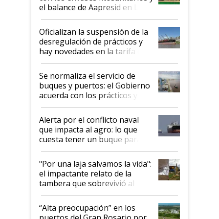
el balance de Aapresid en La
Posta
Oficializan la suspensión de la
desregulación de prácticos y
hay novedades en la tarifa de
la hidrovía
Se normaliza el servicio de
buques y puertos: el Gobierno
acuerda con los prácticos y
suspende el decreto de
desregulación
Alerta por el conflicto naval
que impacta al agro: lo que
cuesta tener un buque parado
y el peligro de que Argentina
pase a ser "país sucio"
"Por una laja salvamos la vida":
el impactante relato de la
tambera que sobrevivió al
tornado
“Alta preocupación” en los
puertos del Gran Rosario por