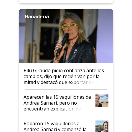
rendimiento
Ganadería
Pilu Giraudo pidió confianza ante los
cambios, dijo que recién van por la
mitad y destacó que exportar dejó de
ser "para unos pocos": "Tenemos un
mandato muy claro del gobierno
Aparecen las 15 vaquillonas de
nacional"
Andrea Sarnari, pero no
encuentran explicación de
cómo llegaron allí
Robaron 15 vaquillonas a
Andrea Sarnari y comenzó la