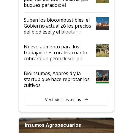
buques parados: el
funcionamiento de las
exportadoras en tensión tras
Suben los biocombustibles: el
la medida de fuerza de los
Gobierno actualizó los precios
prácticos
del biodiésel y el bioetanol
Nuevo aumento para los
trabajadores rurales: cuánto
cobrará un peón desde julio
Bioinsumos, Aapresid y la
startup que hace rebrotar los
cultivos
Ver todos los temas
Insumos Agropecuarios