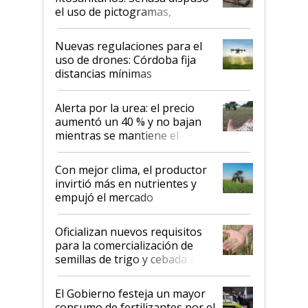
el uso de pictogramas,
palabras de advertencia e
indicaciones
Nuevas regulaciones para el
uso de drones: Córdoba fija
distancias mínimas
Alerta por la urea: el precio
aumentó un 40 % y no bajan
mientras se mantiene el
conflicto en Medio Oriente
Con mejor clima, el productor
invirtió más en nutrientes y
empujó el mercado
Oficializan nuevos requisitos
para la comercialización de
semillas de trigo y cebada a
granel
El Gobierno festeja un mayor
consumo de fertilizantes por el