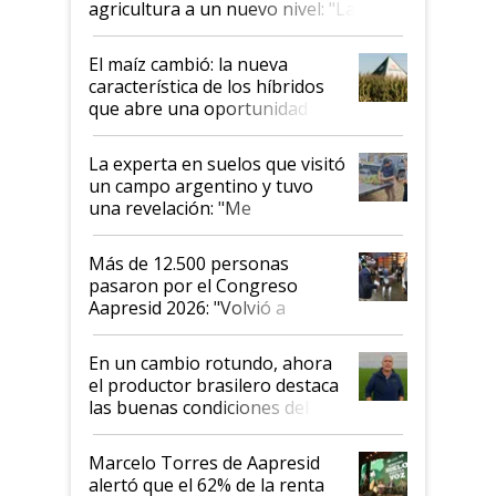
agricultura a un nuevo nivel: "Las
posibilidades de crecimiento son
infinitas"
El maíz cambió: la nueva
característica de los híbridos
que abre una oportunidad en
el lote
La experta en suelos que visitó
un campo argentino y tuvo
una revelación: "Me
impresionó mucho"
Más de 12.500 personas
pasaron por el Congreso
Aapresid 2026: "Volvió a
demostrar que hablar del
suelo es hablar de todo el
En un cambio rotundo, ahora
sistema productivo"
el productor brasilero destaca
las buenas condiciones del
agro argentino para invertir:
"Los veo más motivados"
Marcelo Torres de Aapresid
alertó que el 62% de la renta