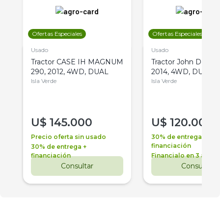
Ofertas Especiales
Ofertas Especiales
Usado
Usado
Tractor CASE IH MAGNUM
Tractor John Deere 
290, 2012, 4WD, DUAL
2014, 4WD, DUAL
Isla Verde
Isla Verde
U$
145.000
U$
120.000
Precio oferta sin usado
30% de entrega +
financiación
30% de entrega +
financiación
Financialo en 3 años
Consultar
Consultar