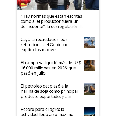
"Hay normas que están escritas
como si el productor fuera un
delincuente”: la desregulación llegó
al Congreso Aapresid y hasta se
habló del financiamiento al IPCVA
Cayó la recaudación por
retenciones: el Gobierno
explicó los motivos
El campo ya liquidó más de US$
16.000 millones en 2026: qué
pasó en julio
El petróleo desplazó a la
harina de soja como principal
producto exportado, y aún así
el agro aportó casi seis de cada
diez dólares y sostuvo el
Récord para el agro: la
liderazgo en un semestre
actividad llegó a su máximo