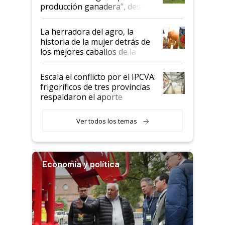
foco en la carne
producción ganadera", destaca
la iniciativa que ya reúne a 46
establecimientos en Argentina
La herradora del agro, la
historia de la mujer detrás de
los mejores caballos de la
Argentina y los mitos que
todavía hacen sufrir a estos
Escala el conflicto por el IPCVA:
animales: "Mientras me
frigoríficos de tres provincias
descalificaban, yo seguí
respaldaron el aporte
haciendo currículum"
obligatorio
Ver todos los temas
Economía y política