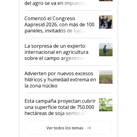
del agro se va en impuestos:
"No es bueno que en
Argentina se sigan discutiendo
Comenzó el Congreso
las mismas cosas de hace 50
Aapresid 2026, con más de 100
años"
paneles, invitados de lujo y
todas las tendencias
La sorpresa de un experto
internacional en agricultura
sobre el campo argentino:
"Estoy muy impresionado"
Advierten por nuevos excesos
hídricos y humedad extrema en
la zona núcleo
Esta campaña proyectan cubrir
una superficie total de 750.000
hectáreas de soja sembradas
con una nueva generación de
variedades que marcan un
Ver todos los temas
salto tecnológico en genética y