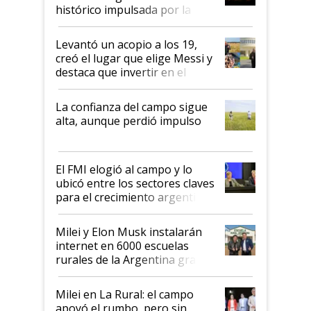
récord
histórico impulsada por la
cosecha y las exportaciones
Levantó un acopio a los 19,
creó el lugar que elige Messi y
destaca que invertir en el
kirchnerismo era como "darle
plata a un hijo para droga":
La confianza del campo sigue
Juan Félix Rossetti, el libertario
alta, aunque perdió impulso
que de una dura crisis salió
más fuerte y apuesta al cambio
de Milei
El FMI elogió al campo y lo
ubicó entre los sectores claves
para el crecimiento argentino
Milei y Elon Musk instalarán
internet en 6000 escuelas
rurales de la Argentina gracias
a un acuerdo con Starlink
Milei en La Rural: el campo
apoyó el rumbo, pero sin