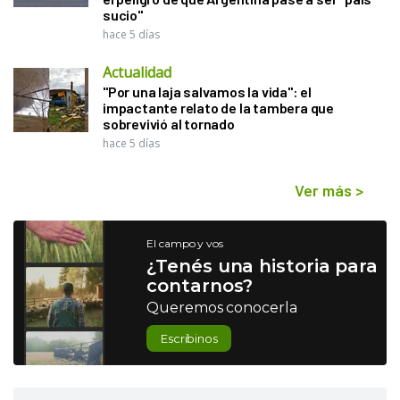
sucio"
hace 5 días
Actualidad
"Por una laja salvamos la vida": el
impactante relato de la tambera que
sobrevivió al tornado
hace 5 días
Ver más
>
El campo y vos
¿Tenés una historia para
contarnos?
Queremos conocerla
Escribinos