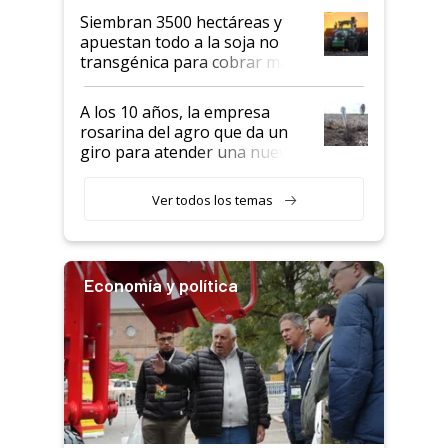
Siembran 3500 hectáreas y
apuestan todo a la soja no
transgénica para cobrar más
por tonelada: compraron un
semillero
A los 10 años, la empresa
rosarina del agro que da un
giro para atender una nueva
etapa en el agro
Ver todos los temas
Economía y política