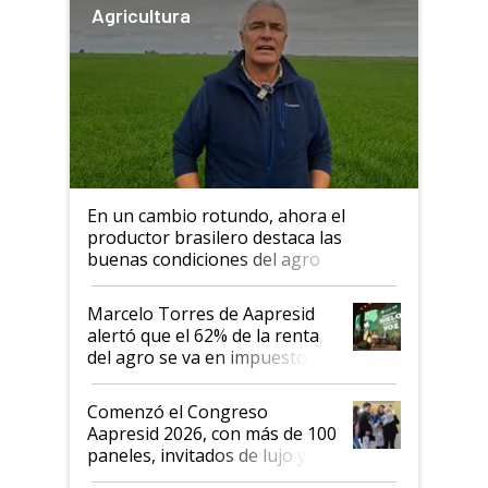
Agricultura
En un cambio rotundo, ahora el
productor brasilero destaca las
buenas condiciones del agro
argentino para invertir: "Los veo
más motivados"
Marcelo Torres de Aapresid
alertó que el 62% de la renta
del agro se va en impuestos:
"No es bueno que en
Argentina se sigan discutiendo
Comenzó el Congreso
las mismas cosas de hace 50
Aapresid 2026, con más de 100
años"
paneles, invitados de lujo y
todas las tendencias