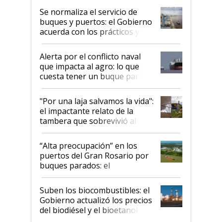
Se normaliza el servicio de
buques y puertos: el Gobierno
acuerda con los prácticos y
suspende el decreto de
desregulación
Alerta por el conflicto naval
que impacta al agro: lo que
cuesta tener un buque parado
y el peligro de que Argentina
pase a ser "país sucio"
"Por una laja salvamos la vida":
el impactante relato de la
tambera que sobrevivió al
tornado
“Alta preocupación” en los
puertos del Gran Rosario por
buques parados: el
funcionamiento de las
exportadoras en tensión tras
Suben los biocombustibles: el
la medida de fuerza de los
Gobierno actualizó los precios
prácticos
del biodiésel y el bioetanol