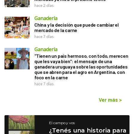
hace 2 días
Ganadería
China y la decisión que puede cambiar el
mercado de la carne
hace 7 días
Ganadería
"Tienen un país hermoso, con todo, merecen
que les vaya bien": el mensaje de una
ganadera uruguaya sobre las oportunidades
que se abren para el agro en Argentina, con
foco en la carne
hace 7 días
Ver más
>
El campo y vos
¿Tenés una historia para