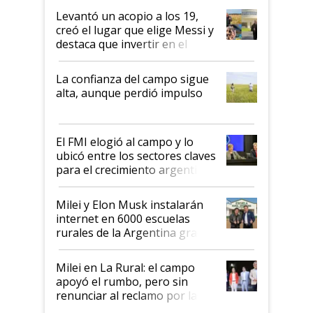
Levantó un acopio a los 19,
creó el lugar que elige Messi y
destaca que invertir en el
kirchnerismo era como "darle
plata a un hijo para droga":
La confianza del campo sigue
Juan Félix Rossetti, el libertario
alta, aunque perdió impulso
que de una dura crisis salió
más fuerte y apuesta al cambio
de Milei
El FMI elogió al campo y lo
ubicó entre los sectores claves
para el crecimiento argentino
Milei y Elon Musk instalarán
internet en 6000 escuelas
rurales de la Argentina gracias
a un acuerdo con Starlink
Milei en La Rural: el campo
apoyó el rumbo, pero sin
renunciar al reclamo por las
retenciones