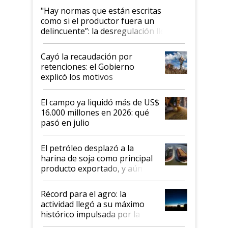
"Hay normas que están escritas
como si el productor fuera un
delincuente”: la desregulación llegó
al Congreso Aapresid y hasta se
habló del financiamiento al IPCVA
Cayó la recaudación por
retenciones: el Gobierno
explicó los motivos
El campo ya liquidó más de US$
16.000 millones en 2026: qué
pasó en julio
El petróleo desplazó a la
harina de soja como principal
producto exportado, y aún así
el agro aportó casi seis de cada
diez dólares y sostuvo el
Récord para el agro: la
liderazgo en un semestre
actividad llegó a su máximo
récord
histórico impulsada por la
cosecha y las exportaciones