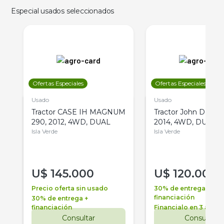
Especial usados seleccionados
Ofertas Especiales
Ofertas Especiales
Usado
Usado
Tractor CASE IH MAGNUM
Tractor John Deere 
290, 2012, 4WD, DUAL
2014, 4WD, DUAL
Isla Verde
Isla Verde
U$
145.000
U$
120.000
Precio oferta sin usado
30% de entrega +
financiación
30% de entrega +
financiación
Financialo en 3 años
Consultar
Consultar