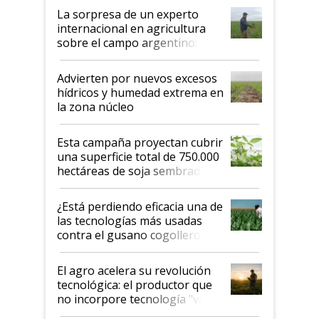
La sorpresa de un experto
internacional en agricultura
sobre el campo argentino:
"Estoy muy impresionado"
Advierten por nuevos excesos
hídricos y humedad extrema en
la zona núcleo
Esta campaña proyectan cubrir
una superficie total de 750.000
hectáreas de soja sembradas
con una nueva generación de
variedades que marcan un
¿Está perdiendo eficacia una de
salto tecnológico en genética y
las tecnologías más usadas
rendimiento
contra el gusano cogollero? El
desafío de una tecnología clave
El agro acelera su revolución
tecnológica: el productor que
no incorpore tecnología "va a
perder el tren"