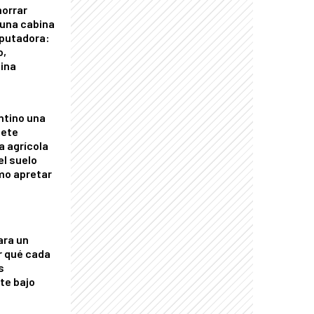
horrar
 una cabina
putadora:
o,
tina
ntino una
mete
a agrícola
el suelo
mo apretar
ara un
r qué cada
s
nte bajo