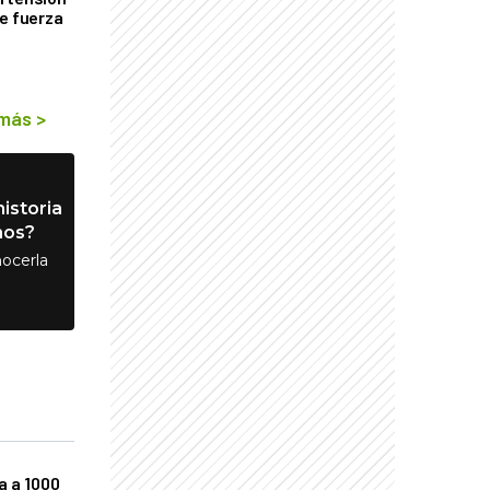
de fuerza
s
 más
>
istoria
nos?
ocerla
a a 1000