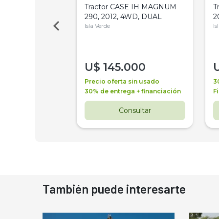
a Metalfor 7040,
Tractor CASE IH MAGNUM
T
Bot 32 Mts
290, 2012, 4WD, DUAL
2
Isla Verde
Is
000
U$
145.000
a + financiación
Precio oferta sin usado
3
 4 años
30% de entrega + financiación
F
nsultar
Consultar
También puede interesarte