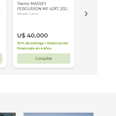
Tractor MASSEY
Tractor AGCO ALL
,
FERGUSSON MF 4297, 2020,
2003, 4WD, PA
4WD, PATON
Venado Tuerto
Venado Tuerto
U$
40.000
U$
30.000
30% de entrega + financiación
30% de entrega + 
Financialo en 4 años
Financialo en 3 a
Consultar
Consul