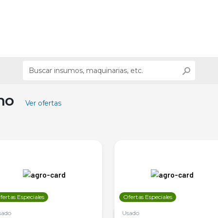
ino
Ver ofertas
fertas Especiales
Ofertas Especiales
sado
Usado