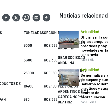
Noticias relaciona
Actualidad
S
TONELADAS
OPCIÓN
EMPRESA
Oficializan la s
de la desregula
GEAR SOCIEDAD
5000
ROE 365
prácticos y hay
ANONIIMA
novedades en la
la hidrovía
GEAR SOCIEDAD
hace 1 día
3300
ROE 365
ANONIIMA
Actualidad
ADM ARGENTINA
25000
ROE 180
Se normaliza el 
S.A.
de buques y pue
AGRICULTORES
ODUCTOS DE
Gobierno acuerd
19400
ROE 180
FEDERADOS
prácticos y sus
ARGENTINOS S.C.L
decreto de
GARECA NORMA
desregulación
PAN
580
ROE 365
BEATRIZ
hace 3 días