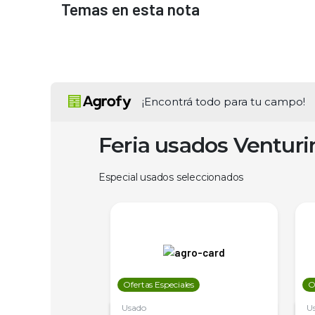
Temas en esta nota
¡Encontrá todo para tu campo!
Feria usados Ventur
Especial usados seleccionados
les
Ofertas Especiales
O
Usado
U