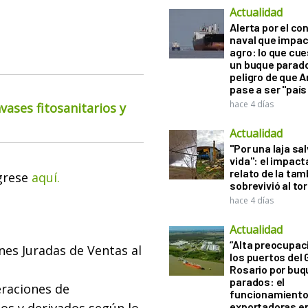
Actualidad
Alerta por el con
naval que impac
agro: lo que cu
un buque parado
peligro de que 
pase a ser "país
hace 4 días
ases fitosanitarios y
Actualidad
"Por una laja sa
vida": el impac
relato de la ta
ngrese
aquí.
sobrevivió al to
hace 4 días
Actualidad
“Alta preocupac
nes Juradas de Ventas al
los puertos del 
Rosario por bu
parados: el
eraciones de
funcionamiento 
exportadoras e