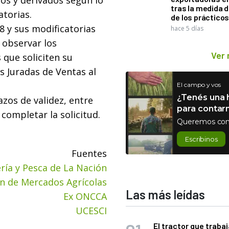
os y derivados según lo
tras la medida 
atorias.
de los práctico
 y sus modificatorias
hace 5 días
 observar los
Ver
 que soliciten su
s Juradas de Ventas al
El campo y vos
¿Tenés una h
zos de validez, entre
para contar
completar la solicitud.
Queremos con
Escribinos
Fuentes
ría y Pesca de La Nación
ón de Mercados Agrícolas
Las más leídas
Ex ONCCA
UCESCI
El tractor que trabaj