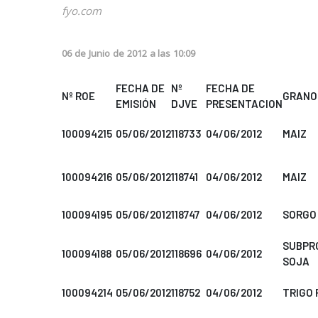
fyo.com
06
de
Junio
de
2012
a las
10:09
FECHA DE
Nº
FECHA DE
Nº ROE
GRANO
EMISIÓN
DJVE
PRESENTACION
100094215
05/06/2012
118733
04/06/2012
MAIZ
100094216
05/06/2012
118741
04/06/2012
MAIZ
100094195
05/06/2012
118747
04/06/2012
SORGO
SUBPR
100094188
05/06/2012
118696
04/06/2012
SOJA
100094214
05/06/2012
118752
04/06/2012
TRIGO 