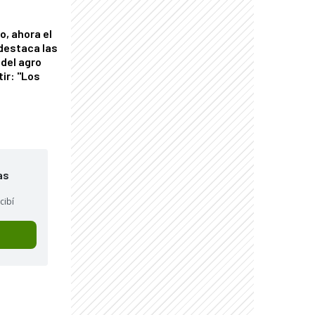
o, ahora el
 destaca las
del agro
tir: "Los
"
as
cibí