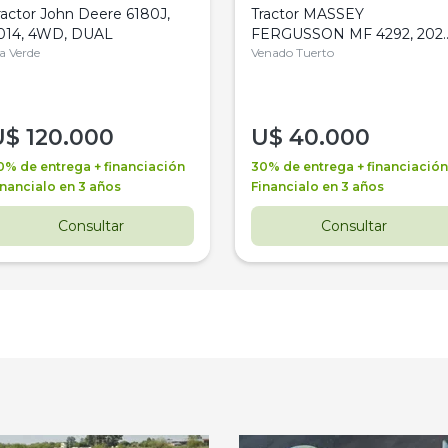
ractor John Deere 6180J,
Tractor MASSEY
014, 4WD, DUAL
FERGUSSON MF 4292, 2020
la Verde
4WD, PATON
Venado Tuerto
U$
120.000
U$
40.000
0% de entrega + financiación
30% de entrega + financiación
inancialo en 3 años
Financialo en 3 años
Consultar
Consultar