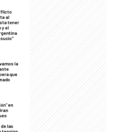
flicto
ta al
esta tener
 y el
Argentina
 sucio"
lvamos la
tante
mbera que
rnado
ión” en
Gran
ques
de las
n tensión