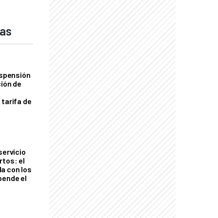
das
uspensión
ción de
 tarifa de
servicio
rtos: el
a con los
pende el