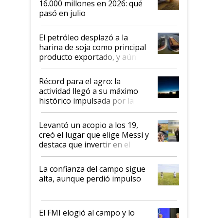
16.000 millones en 2026: qué
pasó en julio
El petróleo desplazó a la
harina de soja como principal
producto exportado, y aún así
el agro aportó casi seis de cada
diez dólares y sostuvo el
Récord para el agro: la
liderazgo en un semestre
actividad llegó a su máximo
récord
histórico impulsada por la
cosecha y las exportaciones
Levantó un acopio a los 19,
creó el lugar que elige Messi y
destaca que invertir en el
kirchnerismo era como "darle
plata a un hijo para droga":
La confianza del campo sigue
Juan Félix Rossetti, el libertario
alta, aunque perdió impulso
que de una dura crisis salió
más fuerte y apuesta al cambio
de Milei
El FMI elogió al campo y lo