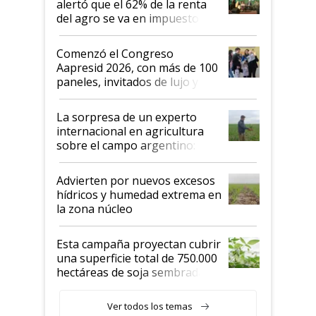
alertó que el 62% de la renta
del agro se va en impuestos:
"No es bueno que en
Argentina se sigan discutiendo
Comenzó el Congreso
las mismas cosas de hace 50
Aapresid 2026, con más de 100
años"
paneles, invitados de lujo y
todas las tendencias
La sorpresa de un experto
internacional en agricultura
sobre el campo argentino:
"Estoy muy impresionado"
Advierten por nuevos excesos
hídricos y humedad extrema en
la zona núcleo
Esta campaña proyectan cubrir
una superficie total de 750.000
hectáreas de soja sembradas
con una nueva generación de
variedades que marcan un
Ver todos los temas
salto tecnológico en genética y