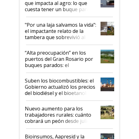
que impacta al agro: lo que
cuesta tener un buque parado
y el peligro de que Argentina
pase a ser "país sucio"
"Por una laja salvamos la vida":
el impactante relato de la
tambera que sobrevivió al
tornado
“Alta preocupación” en los
puertos del Gran Rosario por
buques parados: el
funcionamiento de las
exportadoras en tensión tras
Suben los biocombustibles: el
la medida de fuerza de los
Gobierno actualizó los precios
prácticos
del biodiésel y el bioetanol
Nuevo aumento para los
trabajadores rurales: cuánto
cobrará un peón desde julio
Bioinsumos, Aapresid y la