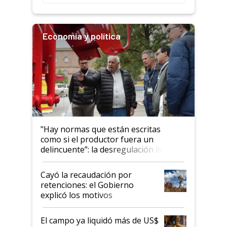
rendimiento
Economía y política
"Hay normas que están escritas
como si el productor fuera un
delincuente”: la desregulación llegó
al Congreso Aapresid y hasta se
habló del financiamiento al IPCVA
Cayó la recaudación por
retenciones: el Gobierno
explicó los motivos
El campo ya liquidó más de US$