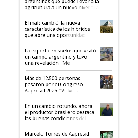
argentinos que puede llevar a la
agricultura a un nuevo nivel: "Las
posibilidades de crecimiento son
infinitas"
El maíz cambió: la nueva
característica de los híbridos
que abre una oportunidad en
el lote
La experta en suelos que visitó
un campo argentino y tuvo
una revelación: "Me
impresionó mucho"
Más de 12.500 personas
pasaron por el Congreso
Aapresid 2026: "Volvió a
demostrar que hablar del
suelo es hablar de todo el
En un cambio rotundo, ahora
sistema productivo"
el productor brasilero destaca
las buenas condiciones del
agro argentino para invertir:
"Los veo más motivados"
Marcelo Torres de Aapresid