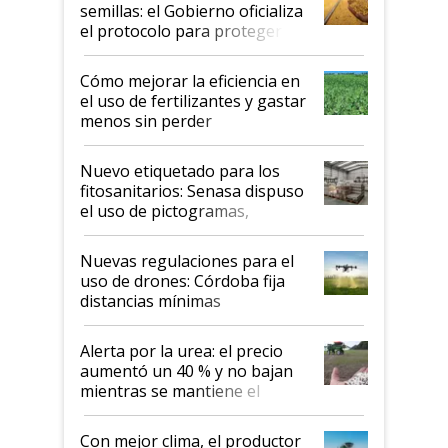
semillas: el Gobierno oficializa
el protocolo para proteger la
propiedad intelectual
Cómo mejorar la eficiencia en
el uso de fertilizantes y gastar
menos sin perder
productividad en la campaña
fina
Nuevo etiquetado para los
fitosanitarios: Senasa dispuso
el uso de pictogramas,
palabras de advertencia e
indicaciones
Nuevas regulaciones para el
uso de drones: Córdoba fija
distancias mínimas
Alerta por la urea: el precio
aumentó un 40 % y no bajan
mientras se mantiene el
conflicto en Medio Oriente
Con mejor clima, el productor