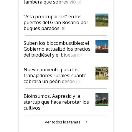
tambera que sobrevivió al
tornado
“Alta preocupación” en los
puertos del Gran Rosario por
buques parados: el
funcionamiento de las
exportadoras en tensión tras
Suben los biocombustibles: el
la medida de fuerza de los
Gobierno actualizó los precios
prácticos
del biodiésel y el bioetanol
Nuevo aumento para los
trabajadores rurales: cuánto
cobrará un peón desde julio
Bioinsumos, Aapresid y la
startup que hace rebrotar los
cultivos
Ver todos los temas