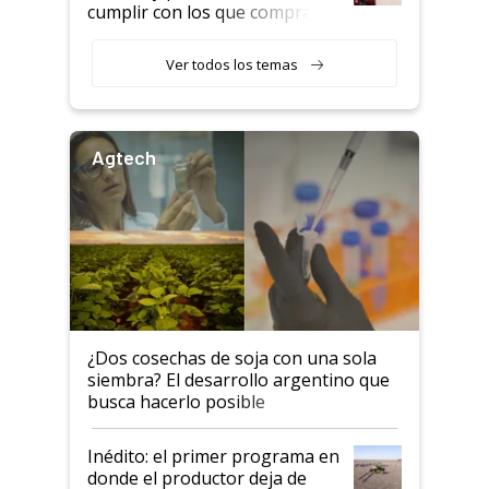
cumplir con los que compraron
cosechadoras y todavía no las
recibieron: quién está detrás
Ver todos los temas
del rescate de la empresa
Agtech
¿Dos cosechas de soja con una sola
siembra? El desarrollo argentino que
busca hacerlo posible
Inédito: el primer programa en
donde el productor deja de