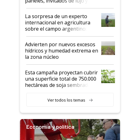
paneles, invitados de lujo y
todas las tendencias
La sorpresa de un experto
internacional en agricultura
sobre el campo argentino:
"Estoy muy impresionado"
Advierten por nuevos excesos
hídricos y humedad extrema en
la zona núcleo
Esta campaña proyectan cubrir
una superficie total de 750.000
hectáreas de soja sembradas
con una nueva generación de
variedades que marcan un
Ver todos los temas
salto tecnológico en genética y
rendimiento
Economía y política