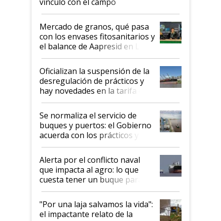
vínculo con el campo
Mercado de granos, qué pasa
con los envases fitosanitarios y
el balance de Aapresid en La
Posta
Oficializan la suspensión de la
desregulación de prácticos y
hay novedades en la tarifa de
la hidrovía
Se normaliza el servicio de
buques y puertos: el Gobierno
acuerda con los prácticos y
suspende el decreto de
desregulación
Alerta por el conflicto naval
que impacta al agro: lo que
cuesta tener un buque parado
y el peligro de que Argentina
pase a ser "país sucio"
"Por una laja salvamos la vida":
el impactante relato de la