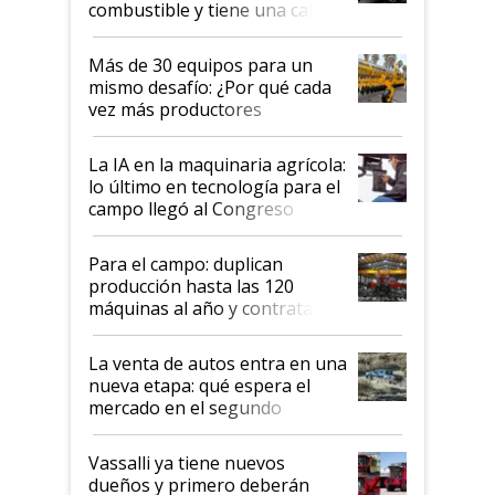
combustible y tiene una cabina
que parece una computadora:
lo último en el mundo,
Más de 30 equipos para un
disponible en Argentina
mismo desafío: ¿Por qué cada
vez más productores
incorporan fertilizante bajo
tierra?
La IA en la maquinaria agrícola:
lo último en tecnología para el
campo llegó al Congreso
Aapresid 2026
Para el campo: duplican
producción hasta las 120
máquinas al año y contratan
especialistas de la industria
automotriz para lograrlo
La venta de autos entra en una
nueva etapa: qué espera el
mercado en el segundo
semestre
Vassalli ya tiene nuevos
dueños y primero deberán