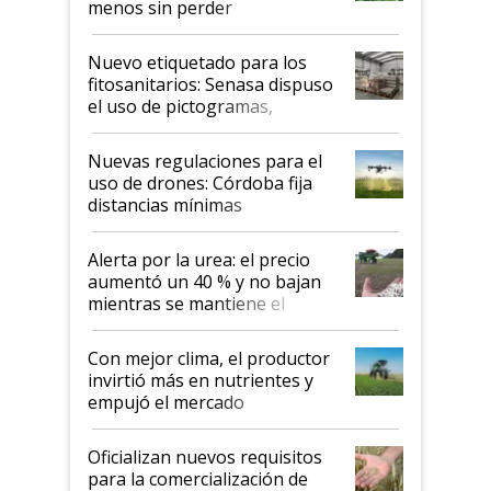
menos sin perder
productividad en la campaña
fina
Nuevo etiquetado para los
fitosanitarios: Senasa dispuso
el uso de pictogramas,
palabras de advertencia e
indicaciones
Nuevas regulaciones para el
uso de drones: Córdoba fija
distancias mínimas
Alerta por la urea: el precio
aumentó un 40 % y no bajan
mientras se mantiene el
conflicto en Medio Oriente
Con mejor clima, el productor
invirtió más en nutrientes y
empujó el mercado
Oficializan nuevos requisitos
para la comercialización de