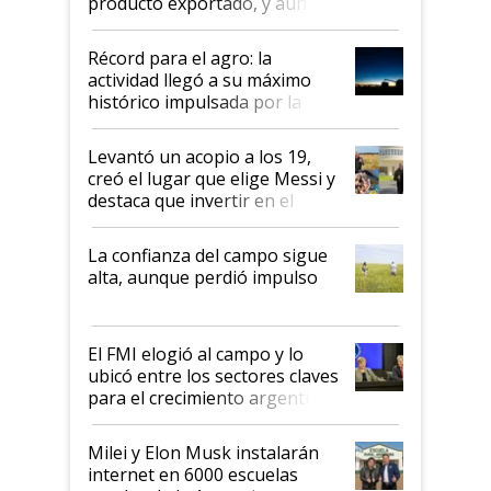
producto exportado, y aún así
el agro aportó casi seis de cada
diez dólares y sostuvo el
Récord para el agro: la
liderazgo en un semestre
actividad llegó a su máximo
récord
histórico impulsada por la
cosecha y las exportaciones
Levantó un acopio a los 19,
creó el lugar que elige Messi y
destaca que invertir en el
kirchnerismo era como "darle
plata a un hijo para droga":
La confianza del campo sigue
Juan Félix Rossetti, el libertario
alta, aunque perdió impulso
que de una dura crisis salió
más fuerte y apuesta al cambio
de Milei
El FMI elogió al campo y lo
ubicó entre los sectores claves
para el crecimiento argentino
Milei y Elon Musk instalarán
internet en 6000 escuelas