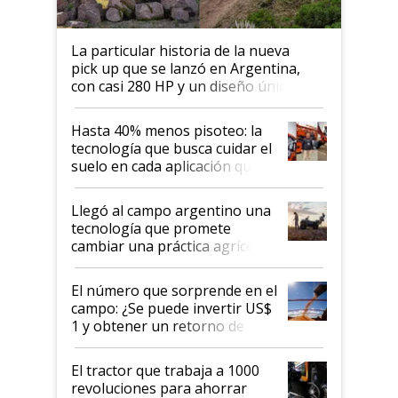
La particular historia de la nueva
pick up que se lanzó en Argentina,
con casi 280 HP y un diseño único: a
cuánto se vende
Hasta 40% menos pisoteo: la
tecnología que busca cuidar el
suelo en cada aplicación que
llevó Jacto al Congreso
Aapresid 2026
Llegó al campo argentino una
tecnología que promete
cambiar una práctica agrícola
clave: ¿Y si analizar el suelo
fuera tan simple como apretar
El número que sorprende en el
un botón?
campo: ¿Se puede invertir US$
1 y obtener un retorno de
hasta US$ 10 en agricultura?
El tractor que trabaja a 1000
revoluciones para ahorrar