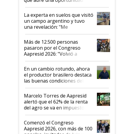
el lote
La experta en suelos que visitó
un campo argentino y tuvo
una revelación: "Me
impresionó mucho"
Más de 12.500 personas
pasaron por el Congreso
Aapresid 2026: "Volvió a
demostrar que hablar del
suelo es hablar de todo el
En un cambio rotundo, ahora
sistema productivo"
el productor brasilero destaca
las buenas condiciones del
agro argentino para invertir:
"Los veo más motivados"
Marcelo Torres de Aapresid
alertó que el 62% de la renta
del agro se va en impuestos:
"No es bueno que en
Argentina se sigan discutiendo
Comenzó el Congreso
las mismas cosas de hace 50
Aapresid 2026, con más de 100
años"