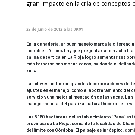
gran impacto en la cría de conceptos 
23
de
Junio
de
2012
a las
09:01
En la ganadería, un buen manejo marca la diferencia
increíbles. Y, sino, hay que preguntárselo a Julio Lla
salina desértica en La Rioja logró aumentar sus por
más terneros con menos vacas, cuidando el delicado 
zona.
Las claves no fueron grandes incorporaciones de te
ajustes en el manejo, como el apotreramiento del c
servicio y una mejor alimentación de las vacas. La s
manejo racional del pastizal natural hicieron el rest
Las 5.160 hectáreas del establecimiento “Pana” está
provincia de La Rioja, cerca de la localidad de Cham
del límite con Córdoba. El paisaje es inhóspito, dom