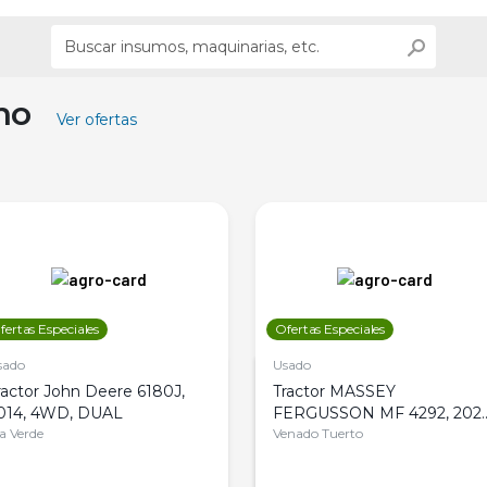
ino
Ver ofertas
fertas Especiales
Ofertas Especiales
sado
Usado
ractor John Deere 6180J,
Tractor MASSEY
014, 4WD, DUAL
FERGUSSON MF 4292, 2020
la Verde
4WD, PATON
Venado Tuerto