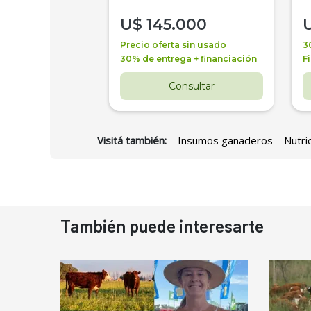
000
U$
145.000
a + financiación
Precio oferta sin usado
3
 4 años
30% de entrega + financiación
F
nsultar
Consultar
Visitá también:
Insumos ganaderos
Nutri
También puede interesarte