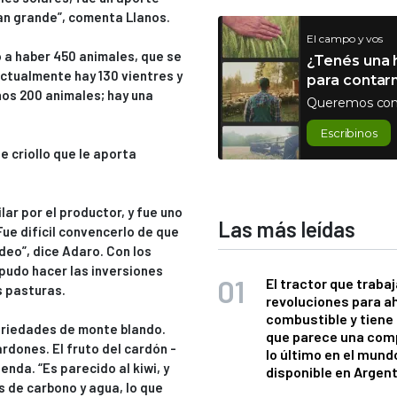
an grande”, comenta Llanos.
El campo y vos
ó a haber 450 animales, que se
¿Tenés una h
ctualmente hay 130 vientres y
para contar
unos 200 animales; hay una
Queremos con
Escribinos
 criollo que le aporta
lar por el productor, y fue uno
Las más leídas
Fue difícil convencerlo de que
deo”, dice Adaro. Con los
pudo hacer las inversiones
El tractor que trabaj
s pasturas.
revoluciones para a
combustible y tiene
ariedades de monte blando.
que parece una com
dones. El fruto del cardón -
lo último en el mund
ienda. “Es parecido al kiwi, y
disponible en Argen
 de carbono y agua, lo que