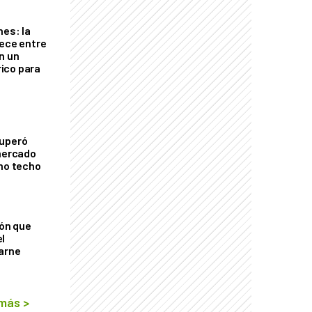
nes: la
rece entre
n un
ico para
cuperó
 mercado
imo techo
ión que
l
arne
 más
>