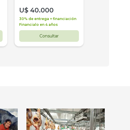
U$
40.000
U$
30.000
30% de entrega + financiación
30% de entrega + 
Financialo en 4 años
Financialo en 3 a
Consultar
Consul