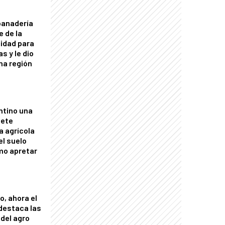
panadería
e de la
idad para
s y le dio
una región
ntino una
mete
a agrícola
el suelo
mo apretar
o, ahora el
 destaca las
del agro