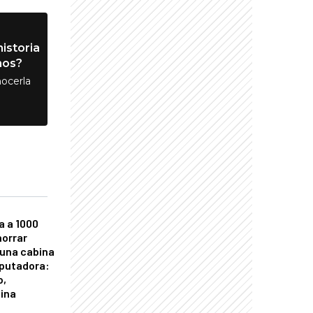
istoria
nos?
ocerla
a a 1000
horrar
 una cabina
putadora:
o,
tina