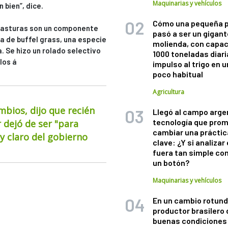
Maquinarias y vehículos
 bien”, dice.
Cómo una pequeña 
 pasturas son un componente
pasó a ser un gigant
ra de buffel grass, una especie
molienda, con capac
 Se hizo un rolado selectivo
1000 toneladas diaria
los á
impulso al trigo en 
poco habitual
Agricultura
mbios, dijo que recién
Llegó al campo arge
tecnología que pro
 dejó de ser "para
cambiar una práctic
 claro del gobierno
clave: ¿Y si analizar 
fuera tan simple co
un botón?
Maquinarias y vehículos
En un cambio rotund
productor brasilero
buenas condiciones 