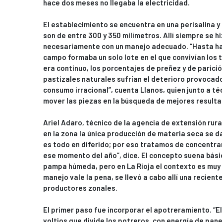
hace dos meses no llegaba la electricidad.
El establecimiento se encuentra en una perisalina y
son de entre 300 y 350 milímetros. Allí siempre se h
necesariamente con un manejo adecuado. “Hasta ha
campo formaba un solo lote en el que convivían los to
era continuo, los porcentajes de preñez y de parició
pastizales naturales sufrían el deterioro provocado
consumo irracional”, cuenta Llanos, quien junto a t
mover las piezas en la búsqueda de mejores result
Ariel Adaro, técnico de la agencia de extensión rura
en la zona la única producción de materia seca se da
es todo en diferido; por eso tratamos de concentrar 
ese momento del año”, dice. El concepto suena bási
pampa húmeda, pero en La Rioja el contexto es muy 
manejo vale la pena, se llevó a cabo allí una recien
productores zonales.
El primer paso fue incorporar el apotreramiento. “El
voltios que divide los potreros, con energía de pane