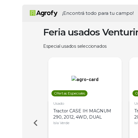
¡Encontrá todo para tu campo!
Feria usados Ventur
Especial usados seleccionados
les
Ofertas Especiales
O
Usado
U
a Metalfor 7040,
Tractor CASE IH MAGNUM
T
Bot 32 Mts
290, 2012, 4WD, DUAL
2
Isla Verde
Is