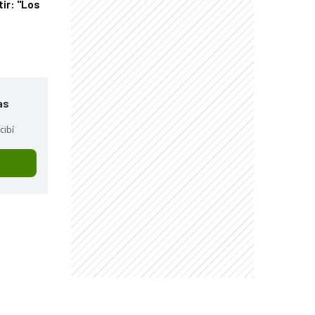
tir: "Los
"
as
cibí