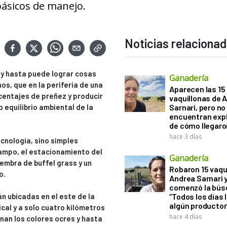
básicos de manejo.
Noticias relaciona
 y hasta puede lograr cosas
Ganadería
nos, que en la periferia de una
Aparecen las 15
centajes de preñez y producir
vaquillonas de 
equilibrio ambiental de la
Sarnari, pero no
encuentran exp
de cómo llegaron
hace 3 días
cnología, sino simples
ampo, el estacionamiento del
Ganadería
iembra de buffel grass y un
Robaron 15 vaqu
o.
Andrea Sarnari 
comenzó la bús
n ubicadas en el este de la
“Todos los días 
algún productor
ical y a solo cuatro kilómetros
hace 4 días
inan los colores ocres y hasta