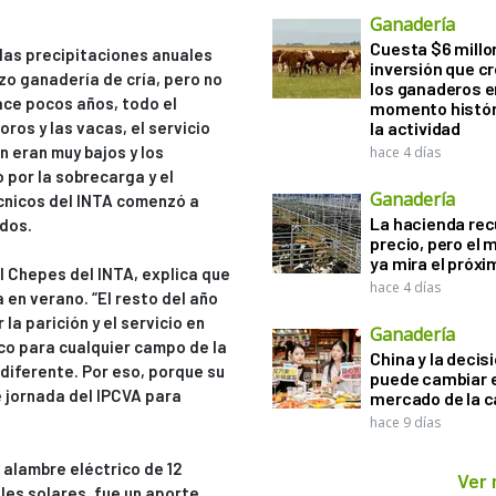
Ganadería
Cuesta $6 millo
 las precipitaciones anuales
inversión que c
izo ganadería de cría, pero no
los ganaderos e
ce pocos años, todo el
momento histór
ros y las vacas, el servicio
la actividad
n eran muy bajos y los
hace 4 días
 por la sobrecarga y el
Ganadería
écnicos del INTA comenzó a
La hacienda re
ados.
precio, pero el
ya mira el próx
l Chepes del INTA, explica que
hace 4 días
 en verano. “El resto del año
la parición y el servicio en
Ganadería
co para cualquier campo de la
China y la decis
diferente. Por eso, porque su
puede cambiar e
te jornada del IPCVA para
mercado de la c
hace 9 días
 alambre eléctrico de 12
Ver
les solares, fue un aporte