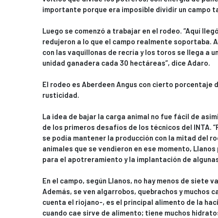
importante porque era imposible dividir un campo t
Luego se comenzó a trabajar en el rodeo. “Aquí lleg
redujeron a lo que el campo realmente soportaba. A
con las vaquillonas de recría y los toros se llega a 
unidad ganadera cada 30 hectáreas”, dice Adaro.
El rodeo es Aberdeen Angus con cierto porcentaje de
rusticidad.
La idea de bajar la carga animal no fue fácil de asimi
de los primeros desafíos de los técnicos del INTA. “
se podía mantener la producción con la mitad del ro
animales que se vendieron en ese momento, Llanos 
para el apotreramiento y la implantación de alguna
En el campo, según Llanos, no hay menos de siete v
Además, se ven algarrobos, quebrachos y muchos car
cuenta el riojano-, es el principal alimento de la hac
cuando cae sirve de alimento; tiene muchos hidratos