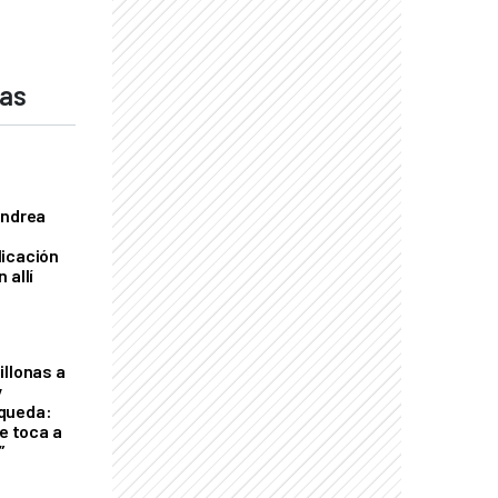
das
Andrea
licación
 allí
illonas a
y
queda:
le toca a
”