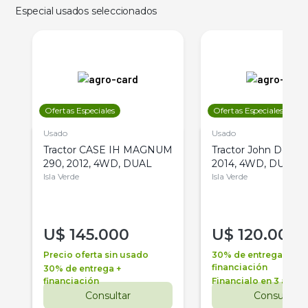
Especial usados seleccionados
Ofertas Especiales
Ofertas Especiales
Usado
Usado
Tractor CASE IH MAGNUM
Tractor John Deere 
290, 2012, 4WD, DUAL
2014, 4WD, DUAL
Isla Verde
Isla Verde
U$
145.000
U$
120.000
Precio oferta sin usado
30% de entrega +
financiación
30% de entrega +
financiación
Financialo en 3 años
Consultar
Consultar