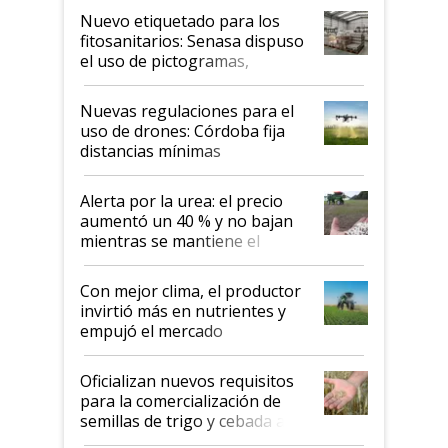
fina
Nuevo etiquetado para los
fitosanitarios: Senasa dispuso
el uso de pictogramas,
palabras de advertencia e
indicaciones
Nuevas regulaciones para el
uso de drones: Córdoba fija
distancias mínimas
Alerta por la urea: el precio
aumentó un 40 % y no bajan
mientras se mantiene el
conflicto en Medio Oriente
Con mejor clima, el productor
invirtió más en nutrientes y
empujó el mercado
Oficializan nuevos requisitos
para la comercialización de
semillas de trigo y cebada a
granel