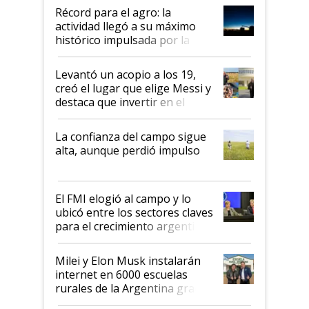
diez dólares y sostuvo el
Récord para el agro: la
liderazgo en un semestre
actividad llegó a su máximo
récord
histórico impulsada por la
cosecha y las exportaciones
Levantó un acopio a los 19,
creó el lugar que elige Messi y
destaca que invertir en el
kirchnerismo era como "darle
plata a un hijo para droga":
La confianza del campo sigue
Juan Félix Rossetti, el libertario
alta, aunque perdió impulso
que de una dura crisis salió
más fuerte y apuesta al cambio
de Milei
El FMI elogió al campo y lo
ubicó entre los sectores claves
para el crecimiento argentino
Milei y Elon Musk instalarán
internet en 6000 escuelas
rurales de la Argentina gracias
a un acuerdo con Starlink