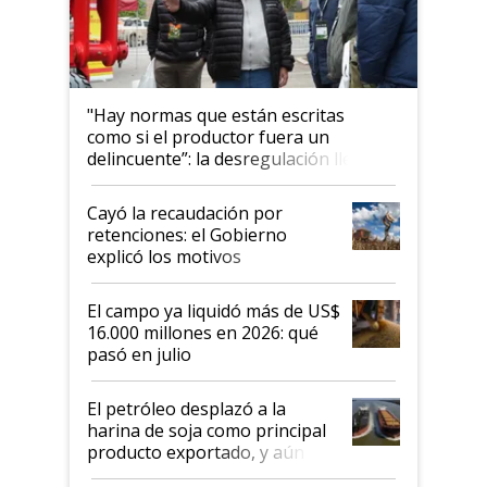
"Hay normas que están escritas
como si el productor fuera un
delincuente”: la desregulación llegó
al Congreso Aapresid y hasta se
habló del financiamiento al IPCVA
Cayó la recaudación por
retenciones: el Gobierno
explicó los motivos
El campo ya liquidó más de US$
16.000 millones en 2026: qué
pasó en julio
El petróleo desplazó a la
harina de soja como principal
producto exportado, y aún así
el agro aportó casi seis de cada