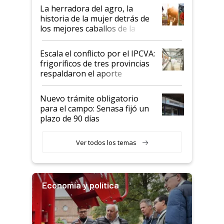
establecimientos en Argentina
La herradora del agro, la
historia de la mujer detrás de
los mejores caballos de la
Argentina y los mitos que
todavía hacen sufrir a estos
Escala el conflicto por el IPCVA:
animales: "Mientras me
frigoríficos de tres provincias
descalificaban, yo seguí
respaldaron el aporte
haciendo currículum"
obligatorio
Nuevo trámite obligatorio
para el campo: Senasa fijó un
plazo de 90 días
Ver todos los temas
Economía y política