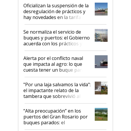
Oficializan la suspensión de la
desregulación de prácticos y
hay novedades en la tarifa de
la hidrovía
Se normaliza el servicio de
buques y puertos: el Gobierno
acuerda con los prácticos y
suspende el decreto de
desregulación
Alerta por el conflicto naval
que impacta al agro: lo que
cuesta tener un buque parado
y el peligro de que Argentina
pase a ser "país sucio"
"Por una laja salvamos la vida":
el impactante relato de la
tambera que sobrevivió al
tornado
“Alta preocupación” en los
puertos del Gran Rosario por
buques parados: el
funcionamiento de las