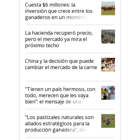
Cuesta $6 millones: la
inversión que crece entre los
ganaderos en un momento
histórico para la actividad
La hacienda recuperó precio,
pero el mercado ya mira el
próximo techo
China y la decisión que puede
cambiar el mercado de la carne
"Tienen un país hermoso, con
todo, merecen que les vaya
bien": el mensaje de una
ganadera uruguaya sobre las
oportunidades que se abren
"Los pastizales naturales son
para el agro en Argentina, con
aliados estratégicos para la
foco en la carne
producción ganadera", destaca
la iniciativa que ya reúne a 46