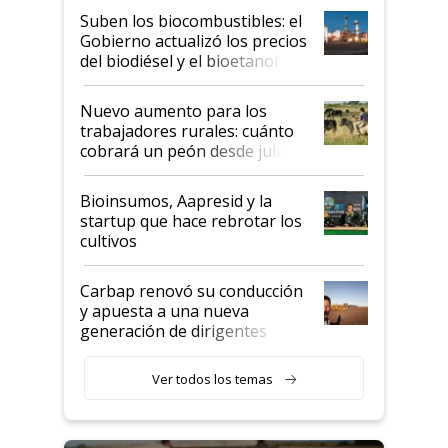
exportadoras en tensión tras
Suben los biocombustibles: el
la medida de fuerza de los
Gobierno actualizó los precios
prácticos
del biodiésel y el bioetanol
Nuevo aumento para los
trabajadores rurales: cuánto
cobrará un peón desde julio
Bioinsumos, Aapresid y la
startup que hace rebrotar los
cultivos
Carbap renovó su conducción
y apuesta a una nueva
generación de dirigentes
rurales
Ver todos los temas