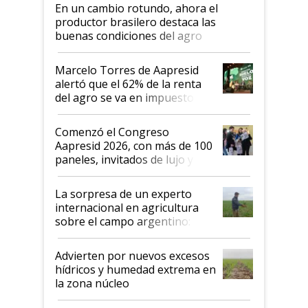
En un cambio rotundo, ahora el
productor brasilero destaca las
buenas condiciones del agro
argentino para invertir: "Los veo
más motivados"
Marcelo Torres de Aapresid
alertó que el 62% de la renta
del agro se va en impuestos:
"No es bueno que en
Argentina se sigan discutiendo
Comenzó el Congreso
las mismas cosas de hace 50
Aapresid 2026, con más de 100
años"
paneles, invitados de lujo y
todas las tendencias
La sorpresa de un experto
internacional en agricultura
sobre el campo argentino:
"Estoy muy impresionado"
Advierten por nuevos excesos
hídricos y humedad extrema en
la zona núcleo