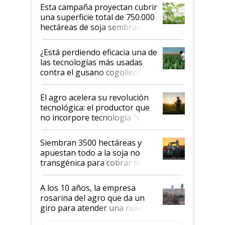
Esta campaña proyectan cubrir
una superficie total de 750.000
hectáreas de soja sembradas
con una nueva generación de
variedades que marcan un
¿Está perdiendo eficacia una de
salto tecnológico en genética y
las tecnologías más usadas
rendimiento
contra el gusano cogollero? El
desafío de una tecnología clave
El agro acelera su revolución
tecnológica: el productor que
no incorpore tecnología "va a
perder el tren"
Siembran 3500 hectáreas y
apuestan todo a la soja no
transgénica para cobrar más
por tonelada: compraron un
semillero
A los 10 años, la empresa
rosarina del agro que da un
giro para atender una nueva
etapa en el agro