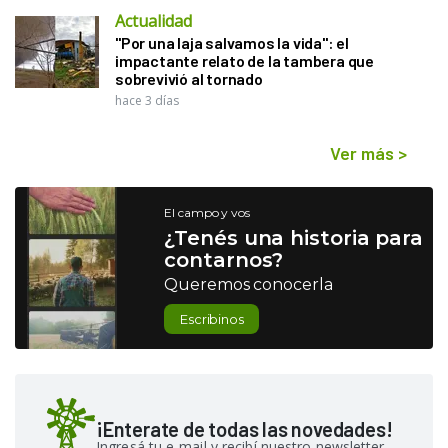
Actualidad
"Por una laja salvamos la vida": el
impactante relato de la tambera que
sobrevivió al tornado
hace 3 días
Ver más
>
El campo y vos
¿Tenés una historia para
contarnos?
Queremos conocerla
Escribinos
¡Enterate de todas las novedades!
Ingresá tu e-mail y recibí nuestro newsletter