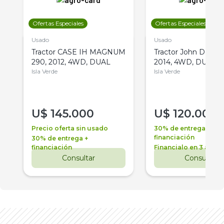
Ofertas Especiales
Ofertas Especiales
Usado
Usado
Tractor CASE IH MAGNUM
Tractor John Deere 
290, 2012, 4WD, DUAL
2014, 4WD, DUAL
Isla Verde
Isla Verde
U$
145.000
U$
120.000
Precio oferta sin usado
30% de entrega +
financiación
30% de entrega +
financiación
Financialo en 3 años
Consultar
Consultar