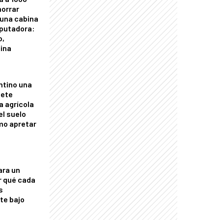
horrar
 una cabina
putadora:
o,
tina
ntino una
mete
a agrícola
el suelo
mo apretar
ara un
r qué cada
s
nte bajo