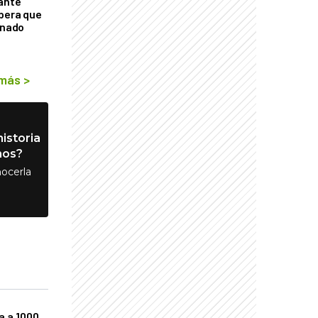
tante
mbera que
rnado
 más
>
istoria
nos?
ocerla
a a 1000