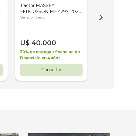
Tractor MASSEY
Tractor AGCO ALL
,
FERGUSSON MF 4297, 2020,
2003, 4WD, PA
4WD, PATON
Venado Tuerto
Venado Tuerto
U$
40.000
U$
30.000
30% de entrega + financiación
30% de entrega + 
Financialo en 4 años
Financialo en 3 a
Consultar
Consul