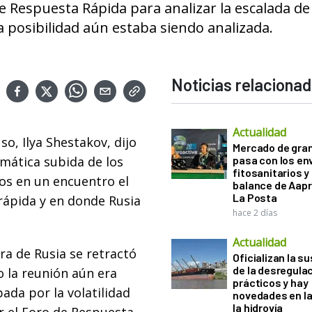
 Respuesta Rápida para analizar la escalada de
la posibilidad aún estaba siendo analizada.
Noticias relaciona
Actualidad
so, Ilya Shestakov, dijo
Mercado de gra
amática subida de los
pasa con los e
fitosanitarios y 
os en un encuentro el
balance de Aapr
La Posta
rápida y en donde Rusia
hace 2 días
Actualidad
ra de Rusia se retractó
Oficializan la s
de la desregula
bo la reunión aún era
prácticos y hay
ada por la volatilidad
novedades en la
la hidrovía