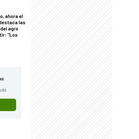
o, ahora el
 destaca las
del agro
tir: "Los
"
as
cibí