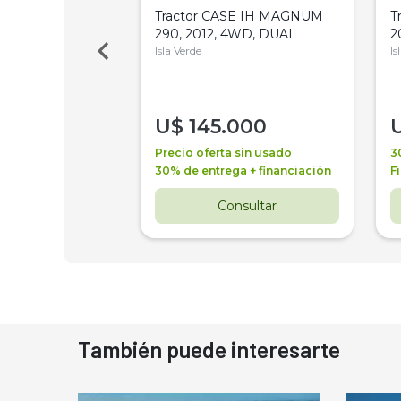
a Metalfor 7040,
Tractor CASE IH MAGNUM
T
Bot 32 Mts
290, 2012, 4WD, DUAL
2
Isla Verde
Is
000
U$
145.000
a + financiación
Precio oferta sin usado
3
 4 años
30% de entrega + financiación
F
nsultar
Consultar
También puede interesarte