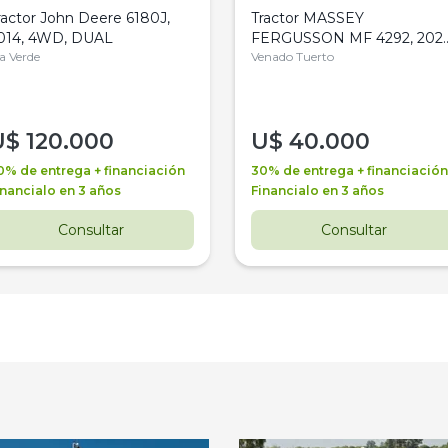
ractor John Deere 6180J,
Tractor MASSEY
014, 4WD, DUAL
FERGUSSON MF 4292, 2020
la Verde
4WD, PATON
Venado Tuerto
U$
120.000
U$
40.000
0% de entrega + financiación
30% de entrega + financiación
inancialo en 3 años
Financialo en 3 años
Consultar
Consultar