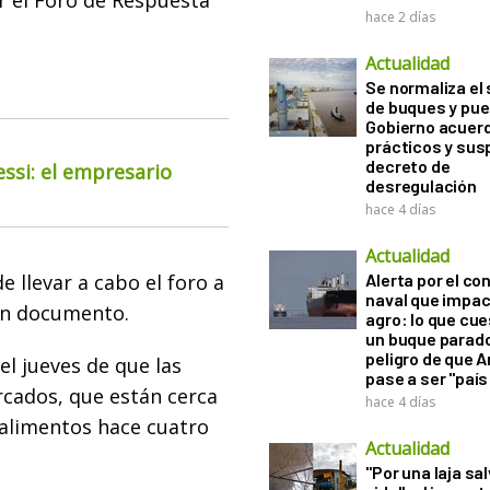
r el Foro de Respuesta
hace 2 días
Actualidad
Se normaliza el 
de buques y pue
Gobierno acuerd
prácticos y sus
decreto de
essi: el empresario
desregulación
hace 4 días
Actualidad
e llevar a cabo el foro a
Alerta por el con
naval que impac
 un documento.
agro: lo que cu
un buque parado
peligro de que 
l jueves de que las
pase a ser "país
rcados, que están cerca
hace 4 días
e alimentos hace cuatro
Actualidad
"Por una laja sa