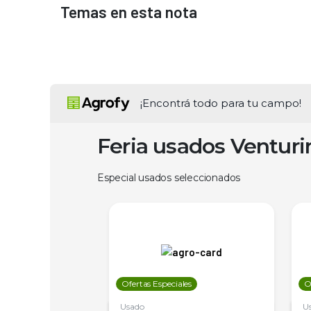
Temas en esta nota
¡Encontrá todo para tu campo!
Feria usados Ventur
Especial usados seleccionados
les
Ofertas Especiales
O
Usado
U