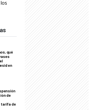
 los
das
nos, qué
nvases
el
esid en
uspensión
ción de
 tarifa de