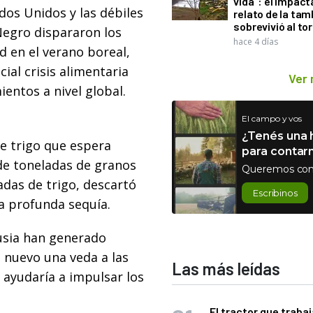
vida": el impac
dos Unidos y las débiles
relato de la ta
sobrevivió al to
Negro dispararon los
hace 4 días
rd en el verano boreal,
al crisis alimentaria
Ver
ientos a nivel global.
El campo y vos
¿Tenés una h
e trigo que espera
para contar
 de toneladas de granos
Queremos con
adas de trigo, descartó
Escribinos
a profunda sequía.
usia han generado
 nuevo una veda a las
Las más leídas
e ayudaría a impulsar los
El tractor que trabaj