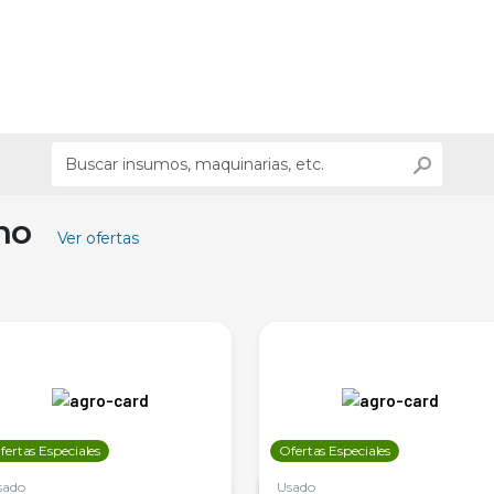
ino
Ver ofertas
fertas Especiales
Ofertas Especiales
sado
Usado