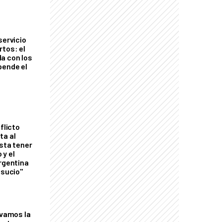
servicio
rtos: el
a con los
pende el
flicto
ta al
esta tener
 y el
Argentina
 sucio"
lvamos la