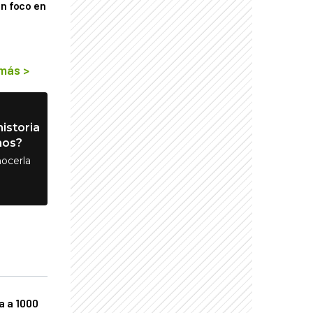
on foco en
 más
>
istoria
nos?
ocerla
a a 1000