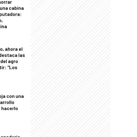
horrar
 una cabina
putadora:
o,
tina
o, ahora el
 destaca las
del agro
tir: "Los
"
oja con una
arrollo
 hacerlo
panadería