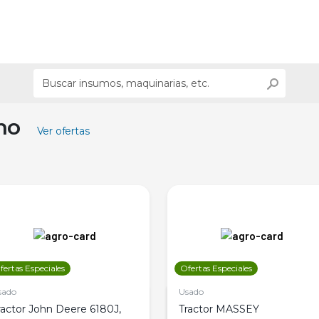
ino
Ver ofertas
fertas Especiales
Ofertas Especiales
sado
Usado
ractor John Deere 6180J,
Tractor MASSEY