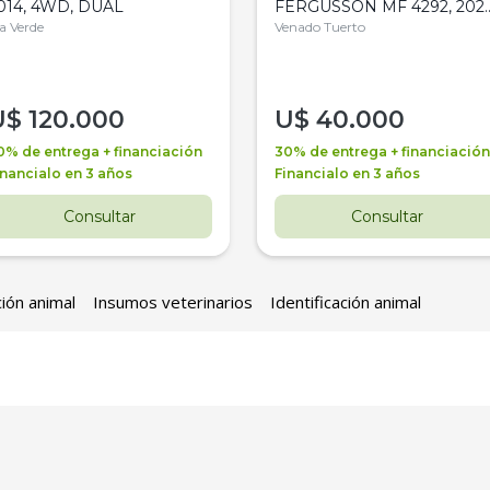
014, 4WD, DUAL
FERGUSSON MF 4292, 2020
la Verde
4WD, PATON
Venado Tuerto
U$
120.000
U$
40.000
0% de entrega + financiación
30% de entrega + financiación
inancialo en 3 años
Financialo en 3 años
Consultar
Consultar
ción animal
Insumos veterinarios
Identificación animal