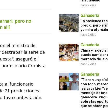
hace 2 días
Ganadería
arnari, pero no
La hacienda re
precio, pero el
 allí
ya mira el próx
hace 2 días
Ganadería
n el ministro de
China y la decis
 destrabar la serie de
puede cambiar e
esta", aseguró el
mercado de la c
hace 7 días
por el diario Cronista
Ganadería
"Tienen un país
a al funcionario
con todo, mere
les vaya bien": e
 de 21 producciones
mensaje de una
no tuvo contestación.
ganadera urugu
sobre las oport
que se abren par