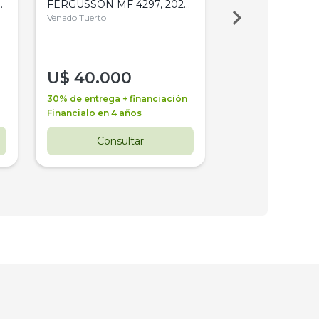
,
FERGUSSON MF 4297, 2020,
2003, 4WD, PA
4WD, PATON
Venado Tuerto
Venado Tuerto
U$
40.000
U$
30.000
30% de entrega + financiación
30% de entrega + 
Financialo en 4 años
Financialo en 3 a
Consultar
Consul