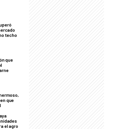
cuperó
 mercado
imo techo
ión que
l
arne
 hermoso,
cen que
l
aya
unidades
a el agro