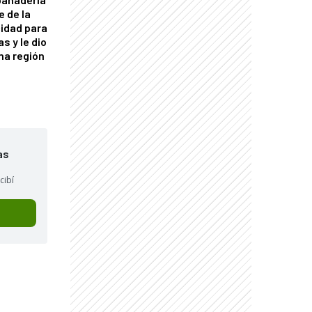
e de la
idad para
s y le dio
una región
as
cibí