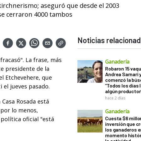
kirchnerismo; aseguró que desde el 2003
se cerraron 4000 tambos
Noticias relaciona
fracasó". La frase, más
Ganadería
te presidente de la
Robaron 15 vaqu
Andrea Sarnari 
el Etchevehere, que
comenzó la bús
i el jueves pasado.
“Todos los días 
algún productor
hace 2 días
a Casa Rosada está
 por lo menos,
Ganadería
olítica oficial "está
Cuesta $6 millo
inversión que c
los ganaderos e
momento histór
la actividad