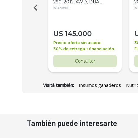
Bot 32 Mts
290, 2012, 4WD, DUAL
2
Isla Verde
Is
000
U$
145.000
a + financiación
Precio oferta sin usado
3
 4 años
30% de entrega + financiación
F
nsultar
Consultar
Visitá también:
Insumos ganaderos
Nutri
También puede interesarte