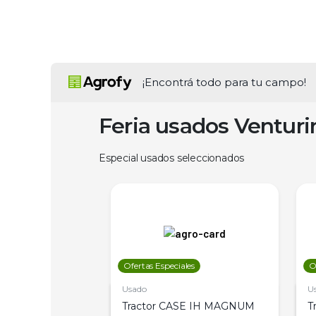
¡Encontrá todo para tu campo!
Feria usados Ventur
Especial usados seleccionados
les
Ofertas Especiales
O
Usado
U
a Metalfor 7040,
Tractor CASE IH MAGNUM
T