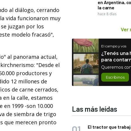
en Argentina, c
la carne
ndo al diálogo, cerrando
hace 8 días
la vida funcionaron muy
 se juzgan por los
Ver
 este modelo fracasó",
El campo y vos
¿Tenés una h
alo" al panorama actual,
para contar
 kirchnerismo: "Desde el
Queremos con
60.000 productores y
Escribinos
ido 12 millones de
icos de carne cerrados,
a en la calle, estamos
e en 1999 -son 10.000
Las más leídas
iva de siembra de trigo
nes que merecen pronto
El tractor que trabaj