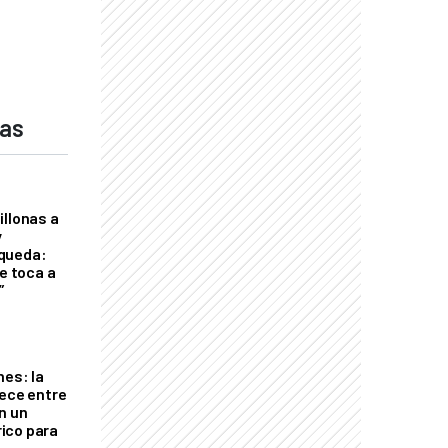
das
illonas a
y
queda:
le toca a
”
nes: la
rece entre
n un
ico para