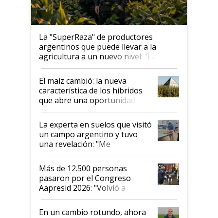
La "SuperRaza" de productores
argentinos que puede llevar a la
agricultura a un nuevo nivel: "Las
posibilidades de crecimiento son
infinitas"
El maíz cambió: la nueva
característica de los híbridos
que abre una oportunidad en
el lote
La experta en suelos que visitó
un campo argentino y tuvo
una revelación: "Me
impresionó mucho"
Más de 12.500 personas
pasaron por el Congreso
Aapresid 2026: "Volvió a
demostrar que hablar del
suelo es hablar de todo el
En un cambio rotundo, ahora
sistema productivo"