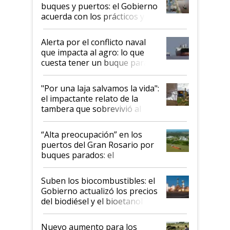
buques y puertos: el Gobierno
acuerda con los prácticos y
suspende el decreto de
desregulación
Alerta por el conflicto naval
que impacta al agro: lo que
cuesta tener un buque parado
y el peligro de que Argentina
pase a ser "país sucio"
"Por una laja salvamos la vida":
el impactante relato de la
tambera que sobrevivió al
tornado
“Alta preocupación” en los
puertos del Gran Rosario por
buques parados: el
funcionamiento de las
exportadoras en tensión tras
Suben los biocombustibles: el
la medida de fuerza de los
Gobierno actualizó los precios
prácticos
del biodiésel y el bioetanol
Nuevo aumento para los