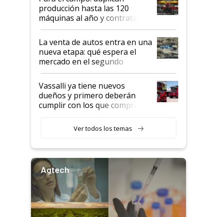
producción hasta las 120
máquinas al año y contratan
especialistas de la industria
automotriz para lograrlo
La venta de autos entra en una
nueva etapa: qué espera el
mercado en el segundo
semestre
Vassalli ya tiene nuevos
dueños y primero deberán
cumplir con los que compraron
cosechadoras y todavía no las
recibieron: quién está detrás
Ver todos los temas
del rescate de la empresa
Agtech