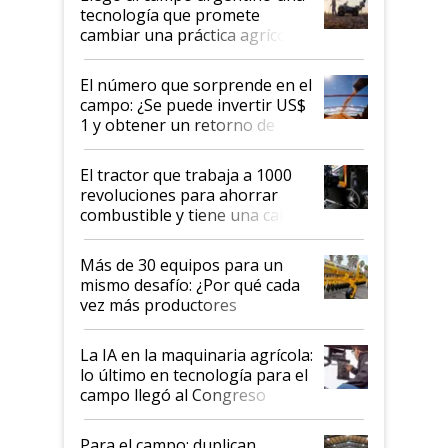
tecnología que promete
cambiar una práctica agrícola
clave: ¿Y si analizar el suelo
fuera tan simple como apretar
El número que sorprende en el
un botón?
campo: ¿Se puede invertir US$
1 y obtener un retorno de
hasta US$ 10 en agricultura?
El tractor que trabaja a 1000
revoluciones para ahorrar
combustible y tiene una cabina
que parece una computadora:
lo último en el mundo,
Más de 30 equipos para un
disponible en Argentina
mismo desafío: ¿Por qué cada
vez más productores
incorporan fertilizante bajo
tierra?
La IA en la maquinaria agrícola:
lo último en tecnología para el
campo llegó al Congreso
Aapresid 2026
Para el campo: duplican