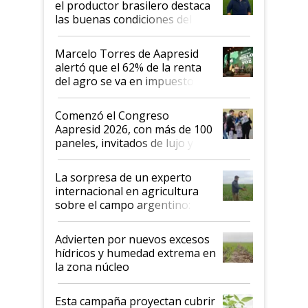
el productor brasilero destaca
las buenas condiciones del
agro argentino para invertir:
"Los veo más motivados"
Marcelo Torres de Aapresid
alertó que el 62% de la renta
del agro se va en impuestos:
"No es bueno que en
Argentina se sigan discutiendo
Comenzó el Congreso
las mismas cosas de hace 50
Aapresid 2026, con más de 100
años"
paneles, invitados de lujo y
todas las tendencias
La sorpresa de un experto
internacional en agricultura
sobre el campo argentino:
"Estoy muy impresionado"
Advierten por nuevos excesos
hídricos y humedad extrema en
la zona núcleo
Esta campaña proyectan cubrir