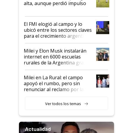
Juan Félix Rossetti, el libertario
alta, aunque perdió impulso
que de una dura crisis salió
más fuerte y apuesta al cambio
de Milei
El FMI elogió al campo y lo
ubicó entre los sectores claves
para el crecimiento argentino
Milei y Elon Musk instalarán
internet en 6000 escuelas
rurales de la Argentina gracias
a un acuerdo con Starlink
Milei en La Rural: el campo
apoyó el rumbo, pero sin
renunciar al reclamo por las
retenciones
Ver todos los temas
Actualidad