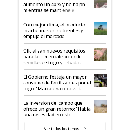
aumentó un 40 % y no bajan
mientras se mantiene el
conflicto en Medio Oriente
Con mejor clima, el productor
invirtió más en nutrientes y
empujó el mercado
Oficializan nuevos requisitos
para la comercialización de
semillas de trigo y cebada a
granel
El Gobierno festeja un mayor
consumo de fertilizantes por el
trigo: “Marca una renovada
confianza de los productores”
La inversión del campo que
ofrece un gran retorno: "Había
una necesidad en este
segmento"
Ver todos los temas