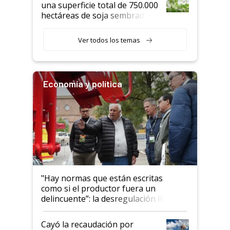
una superficie total de 750.000
hectáreas de soja sembradas
con una nueva generación de
variedades que marcan un
Ver todos los temas
salto tecnológico en genética y
rendimiento
Economía y política
"Hay normas que están escritas
como si el productor fuera un
delincuente”: la desregulación llegó
al Congreso Aapresid y hasta se
habló del financiamiento al IPCVA
Cayó la recaudación por