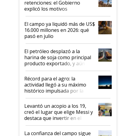
retenciones: el Gobierno
explicó los motivos
El campo ya liquidó más de US$
16.000 millones en 2026: qué
pasó en julio
El petróleo desplazó a la
harina de soja como principal
producto exportado, y aún así
el agro aportó casi seis de cada
diez dólares y sostuvo el
Récord para el agro: la
liderazgo en un semestre
actividad llegó a su máximo
récord
histórico impulsada por la
cosecha y las exportaciones
Levantó un acopio a los 19,
creó el lugar que elige Messi y
destaca que invertir en el
kirchnerismo era como "darle
plata a un hijo para droga":
La confianza del campo sigue