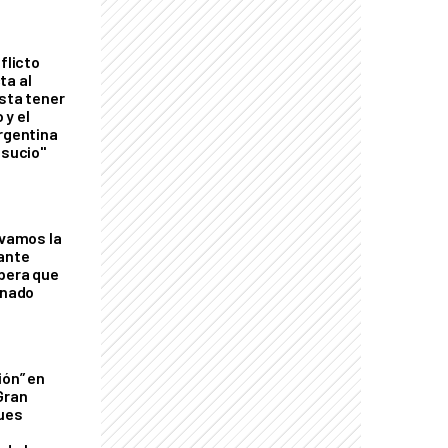
flicto
ta al
esta tener
 y el
Argentina
 sucio"
lvamos la
tante
mbera que
rnado
ión” en
Gran
ques