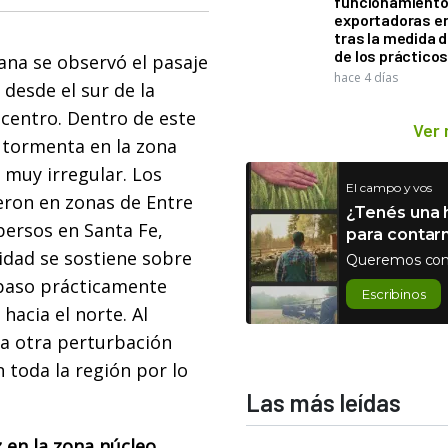
funcionamiento 
exportadoras e
tras la medida 
de los práctico
ana se observó el pasaje
hace 4 días
desde el sur de la
 centro. Dentro de este
Ver
 tormenta en la zona
 muy irregular. Los
El campo y vos
eron en zonas de Entre
¿Tenés una h
persos en Santa Fe,
para contar
idad se sostiene sobre
Queremos con
 paso prácticamente
Escribinos
acia el norte. Al
za otra perturbación
n toda la región por lo
Las más leídas
 en la zona núcleo.