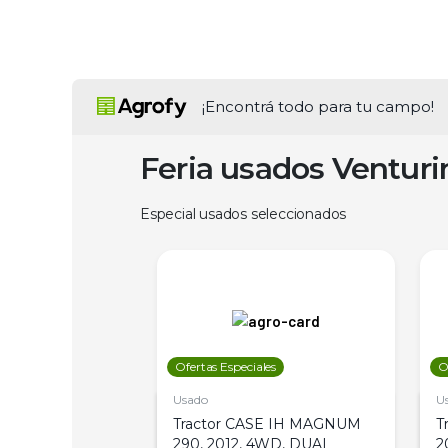
¡Encontrá todo para tu campo!
Feria usados Ventur
Especial usados seleccionados
les
Ofertas Especiales
O
Usado
U
a Metalfor 7040,
Tractor CASE IH MAGNUM
T
Bot 32 Mts
290, 2012, 4WD, DUAL
2