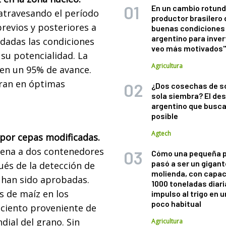
En un cambio rotund
 atravesando el período
productor brasilero
previos y posteriores a
buenas condiciones 
argentino para inver
n dadas las condiciones
veo más motivados
 su potencialidad. La
Agricultura
 en un 95% de avance.
tran en óptimas
¿Dos cosechas de s
sola siembra? El des
argentino que busca
posible
Agtech
por cepas modificadas.
tena a dos contenedores
Cómo una pequeña 
pasó a ser un gigant
és de la detección de
molienda, con capac
 han sido aprobadas.
1000 toneladas diaria
s de maíz en los
impulso al trigo en 
poco habitual
 ciento proveniente de
ial del grano. Sin
Agricultura