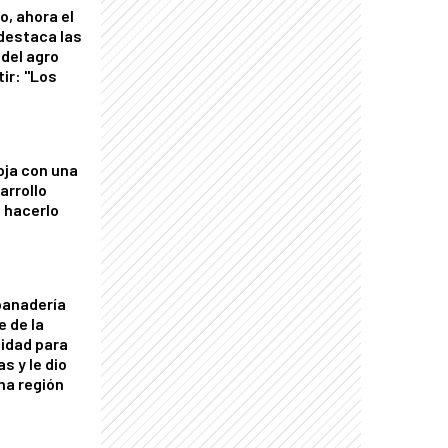
o, ahora el
 destaca las
del agro
tir: "Los
"
oja con una
arrollo
 hacerlo
panadería
e de la
idad para
s y le dio
una región