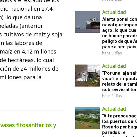
hados y el estado de los
dio nacional en 27,4
Actualidad
), lo que da una
Alerta por el con
naval que impac
neladas (anterior
agro: lo que cu
 cultivos de maíz y soja,
un buque parado
peligro de que 
n las labores de
pase a ser "país
maíz en 4,12 millones
hace 3 días
de hectáreas, lo cual
Actualidad
ión de 24 millones de
"Por una laja sa
 millones para la
vida": el impac
relato de la ta
sobrevivió al to
hace 3 días
Actualidad
“Alta preocupac
los puertos del 
ases fitosanitarios y
Rosario por bu
parados: el