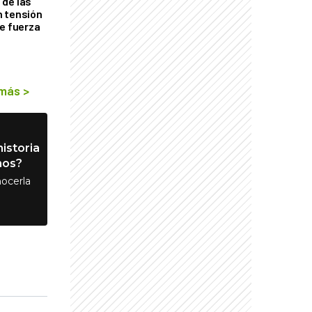
de las
n tensión
de fuerza
s
 más
>
istoria
nos?
ocerla