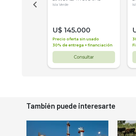
Isla Verde
Is
000
U$
145.000
a + financiación
Precio oferta sin usado
3
 4 años
30% de entrega + financiación
F
nsultar
Consultar
También puede interesarte