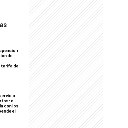
das
uspensión
ción de
 tarifa de
servicio
rtos: el
a con los
pende el