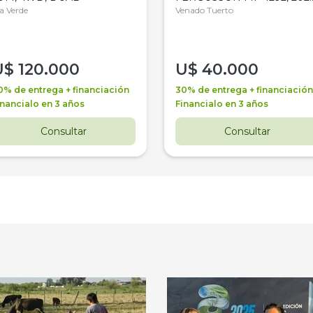
la Verde
4WD, PATON
Venado Tuerto
U$
120.000
U$
40.000
0% de entrega + financiación
30% de entrega + financiación
inancialo en 3 años
Financialo en 3 años
Consultar
Consultar