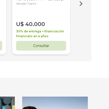
4WD, PATON
Venado Tuerto
Venado Tuerto
U$
40.000
U$
30.000
30% de entrega + financiación
30% de entrega + 
Financialo en 4 años
Financialo en 3 a
Consultar
Consul