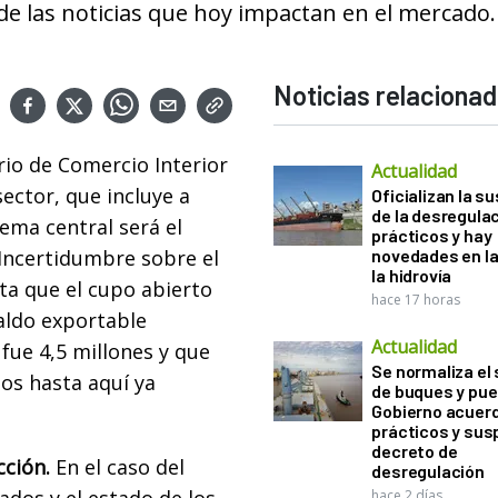
de las noticias que hoy impactan en el mercado.
Noticias relaciona
ario de Comercio Interior
Actualidad
ector, que incluye a
Oficializan la s
de la desregula
ema central será el
prácticos y hay
 Incertidumbre sobre el
novedades en la
la hidrovía
ta que el cupo abierto
hace 17 horas
saldo exportable
Actualidad
 fue 4,5 millones y que
Se normaliza el 
os hasta aquí ya
de buques y pue
Gobierno acuerd
prácticos y sus
decreto de
ción.
En el caso del
desregulación
hace 2 días