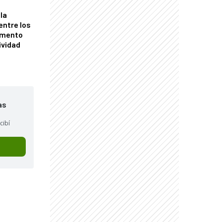
la
entre los
omento
ividad
as
cibí