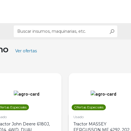
ino
Ver ofertas
fertas Especiales
Ofertas Especiales
sado
Usado
ractor John Deere 6180J,
Tractor MASSEY
014, 4WD, DUAL
FERGUSSON MF 4292, 2020