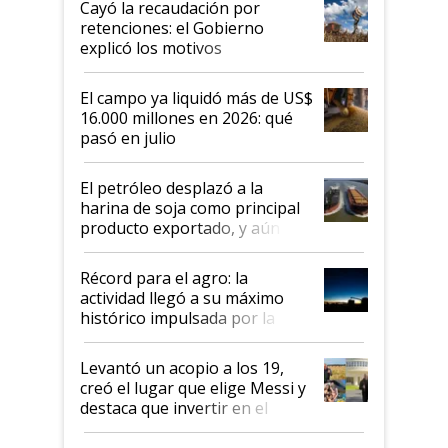
Cayó la recaudación por
retenciones: el Gobierno
explicó los motivos
El campo ya liquidó más de US$
16.000 millones en 2026: qué
pasó en julio
El petróleo desplazó a la
harina de soja como principal
producto exportado, y aún así
el agro aportó casi seis de cada
diez dólares y sostuvo el
Récord para el agro: la
liderazgo en un semestre
actividad llegó a su máximo
récord
histórico impulsada por la
cosecha y las exportaciones
Levantó un acopio a los 19,
creó el lugar que elige Messi y
destaca que invertir en el
kirchnerismo era como "darle
plata a un hijo para droga":