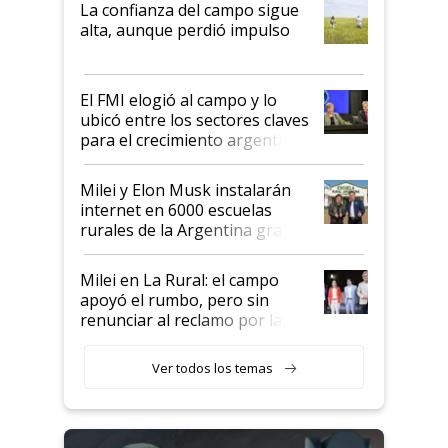
La confianza del campo sigue
Juan Félix Rossetti, el libertario
alta, aunque perdió impulso
que de una dura crisis salió
más fuerte y apuesta al cambio
de Milei
El FMI elogió al campo y lo
ubicó entre los sectores claves
para el crecimiento argentino
Milei y Elon Musk instalarán
internet en 6000 escuelas
rurales de la Argentina gracias
a un acuerdo con Starlink
Milei en La Rural: el campo
apoyó el rumbo, pero sin
renunciar al reclamo por las
retenciones
Ver todos los temas