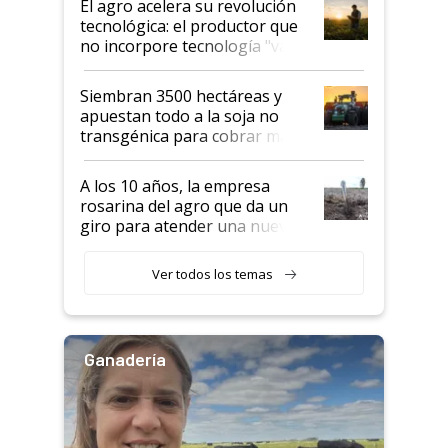
El agro acelera su revolución
tecnológica: el productor que
no incorpore tecnología "va a
perder el tren"
Siembran 3500 hectáreas y
apuestan todo a la soja no
transgénica para cobrar más
por tonelada: compraron un
semillero
A los 10 años, la empresa
rosarina del agro que da un
giro para atender una nueva
etapa en el agro
Ver todos los temas
Ganadería