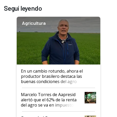
Seguí leyendo
Agricultura
En un cambio rotundo, ahora el
productor brasilero destaca las
buenas condiciones del agro
argentino para invertir: "Los veo
más motivados"
Marcelo Torres de Aapresid
alertó que el 62% de la renta
del agro se va en impuestos:
"No es bueno que en
Argentina se sigan discutiendo