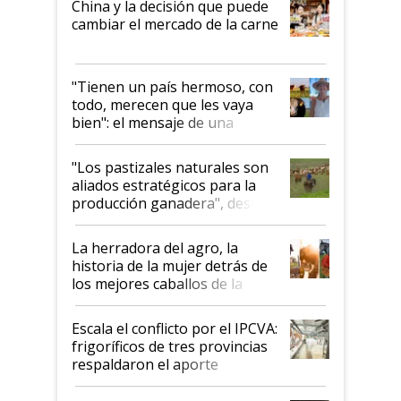
China y la decisión que puede
cambiar el mercado de la carne
"Tienen un país hermoso, con
todo, merecen que les vaya
bien": el mensaje de una
ganadera uruguaya sobre las
oportunidades que se abren
"Los pastizales naturales son
para el agro en Argentina, con
aliados estratégicos para la
foco en la carne
producción ganadera", destaca
la iniciativa que ya reúne a 46
establecimientos en Argentina
La herradora del agro, la
historia de la mujer detrás de
los mejores caballos de la
Argentina y los mitos que
todavía hacen sufrir a estos
Escala el conflicto por el IPCVA:
animales: "Mientras me
frigoríficos de tres provincias
descalificaban, yo seguí
respaldaron el aporte
haciendo currículum"
obligatorio