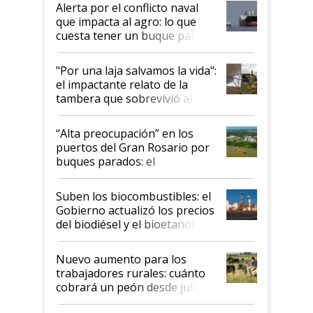
desregulación
Alerta por el conflicto naval
que impacta al agro: lo que
cuesta tener un buque parado
y el peligro de que Argentina
pase a ser "país sucio"
"Por una laja salvamos la vida":
el impactante relato de la
tambera que sobrevivió al
tornado
“Alta preocupación” en los
puertos del Gran Rosario por
buques parados: el
funcionamiento de las
exportadoras en tensión tras
Suben los biocombustibles: el
la medida de fuerza de los
Gobierno actualizó los precios
prácticos
del biodiésel y el bioetanol
Nuevo aumento para los
trabajadores rurales: cuánto
cobrará un peón desde julio