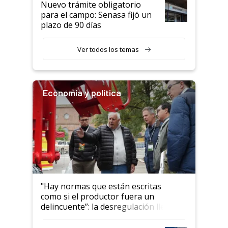
Nuevo trámite obligatorio
para el campo: Senasa fijó un
plazo de 90 días
Ver todos los temas
Economía y política
"Hay normas que están escritas
como si el productor fuera un
delincuente”: la desregulación llegó
al Congreso Aapresid y hasta se
habló del financiamiento al IPCVA