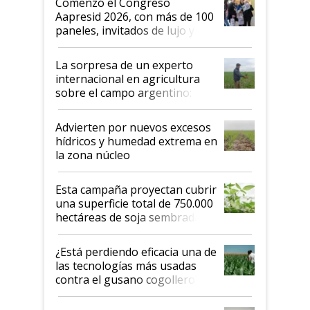
Comenzó el Congreso
las mismas cosas de hace 50
Aapresid 2026, con más de 100
años"
paneles, invitados de lujo y
todas las tendencias
La sorpresa de un experto
internacional en agricultura
sobre el campo argentino:
"Estoy muy impresionado"
Advierten por nuevos excesos
hídricos y humedad extrema en
la zona núcleo
Esta campaña proyectan cubrir
una superficie total de 750.000
hectáreas de soja sembradas
con una nueva generación de
variedades que marcan un
¿Está perdiendo eficacia una de
salto tecnológico en genética y
las tecnologías más usadas
rendimiento
contra el gusano cogollero? El
desafío de una tecnología clave