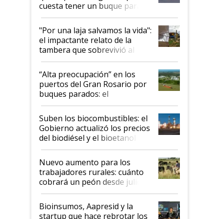
cuesta tener un buque parado
y el peligro de que Argentina
pase a ser "país sucio"
"Por una laja salvamos la vida":
el impactante relato de la
tambera que sobrevivió al
tornado
“Alta preocupación” en los
puertos del Gran Rosario por
buques parados: el
funcionamiento de las
exportadoras en tensión tras
Suben los biocombustibles: el
la medida de fuerza de los
Gobierno actualizó los precios
prácticos
del biodiésel y el bioetanol
Nuevo aumento para los
trabajadores rurales: cuánto
cobrará un peón desde julio
Bioinsumos, Aapresid y la
startup que hace rebrotar los