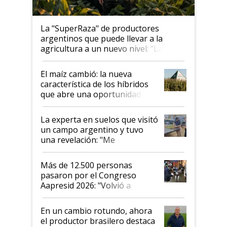
La "SuperRaza" de productores
argentinos que puede llevar a la
agricultura a un nuevo nivel: "Las
posibilidades de crecimiento son
infinitas"
El maíz cambió: la nueva
característica de los híbridos
que abre una oportunidad en
el lote
La experta en suelos que visitó
un campo argentino y tuvo
una revelación: "Me
impresionó mucho"
Más de 12.500 personas
pasaron por el Congreso
Aapresid 2026: "Volvió a
demostrar que hablar del
suelo es hablar de todo el
En un cambio rotundo, ahora
sistema productivo"
el productor brasilero destaca