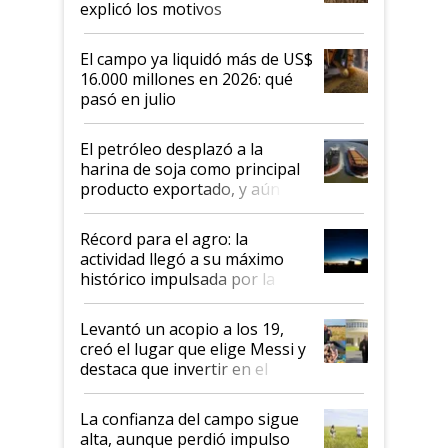
explicó los motivos
El campo ya liquidó más de US$
16.000 millones en 2026: qué
pasó en julio
El petróleo desplazó a la
harina de soja como principal
producto exportado, y aún así
el agro aportó casi seis de cada
diez dólares y sostuvo el
Récord para el agro: la
liderazgo en un semestre
actividad llegó a su máximo
récord
histórico impulsada por la
cosecha y las exportaciones
Levantó un acopio a los 19,
creó el lugar que elige Messi y
destaca que invertir en el
kirchnerismo era como "darle
plata a un hijo para droga":
La confianza del campo sigue
Juan Félix Rossetti, el libertario
alta, aunque perdió impulso