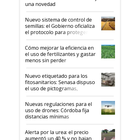
una novedad
Nuevo sistema de control de
semillas: el Gobierno oficializa
el protocolo para proteger la
propiedad intelectual
Cómo mejorar la eficiencia en
el uso de fertilizantes y gastar
menos sin perder
productividad en la campaña
fina
Nuevo etiquetado para los
fitosanitarios: Senasa dispuso
el uso de pictogramas,
palabras de advertencia e
indicaciones
Nuevas regulaciones para el
uso de drones: Córdoba fija
distancias mínimas
Alerta por la urea: el precio
aumentó un 40 % y no bajan