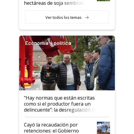
hectáreas de soja sembradas
con una nueva generación de
variedades que marcan un
Ver todos los temas
salto tecnológico en genética y
rendimiento
Economía y política
"Hay normas que están escritas
como si el productor fuera un
delincuente”: la desregulación llegó
al Congreso Aapresid y hasta se
habló del financiamiento al IPCVA
Cayó la recaudación por
retenciones: el Gobierno