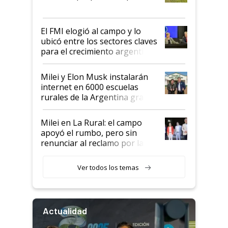
que de una dura crisis salió
más fuerte y apuesta al cambio
de Milei
El FMI elogió al campo y lo
ubicó entre los sectores claves
para el crecimiento argentino
Milei y Elon Musk instalarán
internet en 6000 escuelas
rurales de la Argentina gracias
a un acuerdo con Starlink
Milei en La Rural: el campo
apoyó el rumbo, pero sin
renunciar al reclamo por las
retenciones
Ver todos los temas
Actualidad