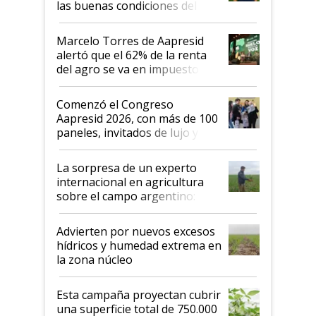
las buenas condiciones del
agro argentino para invertir:
"Los veo más motivados"
Marcelo Torres de Aapresid
alertó que el 62% de la renta
del agro se va en impuestos:
"No es bueno que en
Argentina se sigan discutiendo
Comenzó el Congreso
las mismas cosas de hace 50
Aapresid 2026, con más de 100
años"
paneles, invitados de lujo y
todas las tendencias
La sorpresa de un experto
internacional en agricultura
sobre el campo argentino:
"Estoy muy impresionado"
Advierten por nuevos excesos
hídricos y humedad extrema en
la zona núcleo
Esta campaña proyectan cubrir
una superficie total de 750.000