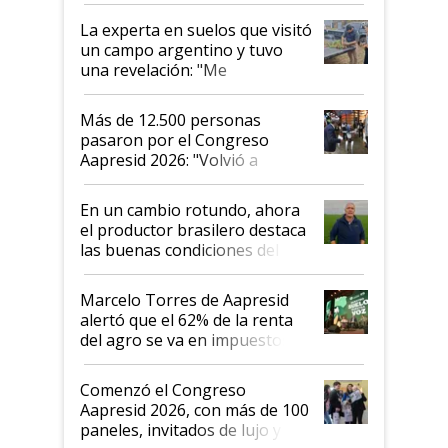
La experta en suelos que visitó
un campo argentino y tuvo
una revelación: "Me
impresionó mucho"
Más de 12.500 personas
pasaron por el Congreso
Aapresid 2026: "Volvió a
demostrar que hablar del
suelo es hablar de todo el
En un cambio rotundo, ahora
sistema productivo"
el productor brasilero destaca
las buenas condiciones del
agro argentino para invertir:
"Los veo más motivados"
Marcelo Torres de Aapresid
alertó que el 62% de la renta
del agro se va en impuestos:
"No es bueno que en
Argentina se sigan discutiendo
Comenzó el Congreso
las mismas cosas de hace 50
Aapresid 2026, con más de 100
años"
paneles, invitados de lujo y