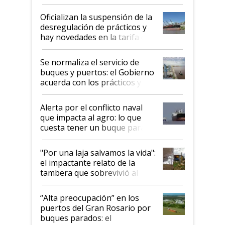
Oficializan la suspensión de la
desregulación de prácticos y
hay novedades en la tarifa de
la hidrovía
Se normaliza el servicio de
buques y puertos: el Gobierno
acuerda con los prácticos y
suspende el decreto de
desregulación
Alerta por el conflicto naval
que impacta al agro: lo que
cuesta tener un buque parado
y el peligro de que Argentina
pase a ser "país sucio"
"Por una laja salvamos la vida":
el impactante relato de la
tambera que sobrevivió al
tornado
“Alta preocupación” en los
puertos del Gran Rosario por
buques parados: el