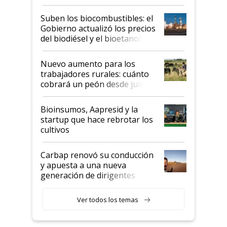
funcionamiento de las
exportadoras en tensión tras
Suben los biocombustibles: el
la medida de fuerza de los
Gobierno actualizó los precios
prácticos
del biodiésel y el bioetanol
Nuevo aumento para los
trabajadores rurales: cuánto
cobrará un peón desde julio
Bioinsumos, Aapresid y la
startup que hace rebrotar los
cultivos
Carbap renovó su conducción
y apuesta a una nueva
generación de dirigentes
rurales
Ver todos los temas