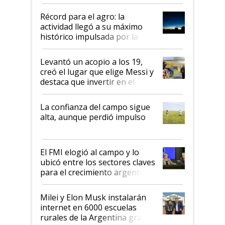
el agro aportó casi seis de cada
diez dólares y sostuvo el
Récord para el agro: la
liderazgo en un semestre
actividad llegó a su máximo
récord
histórico impulsada por la
cosecha y las exportaciones
Levantó un acopio a los 19,
creó el lugar que elige Messi y
destaca que invertir en el
kirchnerismo era como "darle
plata a un hijo para droga":
La confianza del campo sigue
Juan Félix Rossetti, el libertario
alta, aunque perdió impulso
que de una dura crisis salió
más fuerte y apuesta al cambio
de Milei
El FMI elogió al campo y lo
ubicó entre los sectores claves
para el crecimiento argentino
Milei y Elon Musk instalarán
internet en 6000 escuelas
rurales de la Argentina gracias