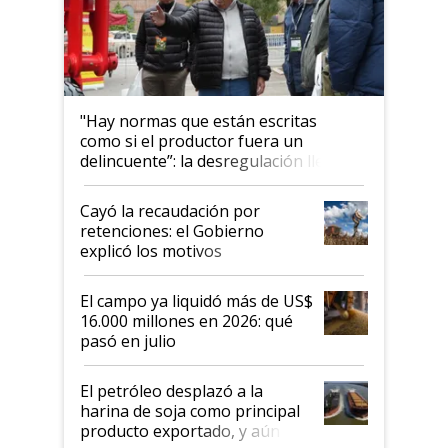
"Hay normas que están escritas
como si el productor fuera un
delincuente”: la desregulación llegó
al Congreso Aapresid y hasta se
habló del financiamiento al IPCVA
Cayó la recaudación por
retenciones: el Gobierno
explicó los motivos
El campo ya liquidó más de US$
16.000 millones en 2026: qué
pasó en julio
El petróleo desplazó a la
harina de soja como principal
producto exportado, y aún así