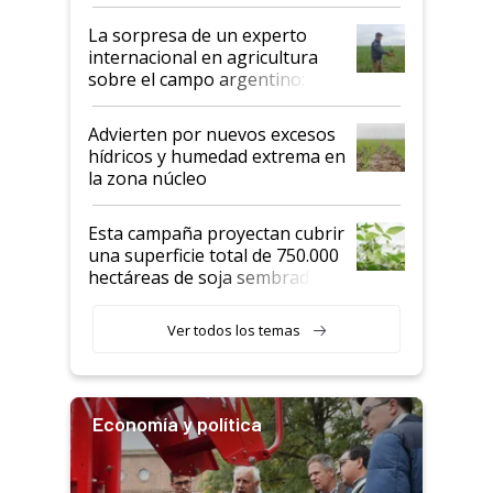
todas las tendencias
La sorpresa de un experto
internacional en agricultura
sobre el campo argentino:
"Estoy muy impresionado"
Advierten por nuevos excesos
hídricos y humedad extrema en
la zona núcleo
Esta campaña proyectan cubrir
una superficie total de 750.000
hectáreas de soja sembradas
con una nueva generación de
variedades que marcan un
Ver todos los temas
salto tecnológico en genética y
rendimiento
Economía y política