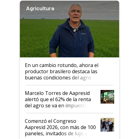
Agricultura
En un cambio rotundo, ahora el
productor brasilero destaca las
buenas condiciones del agro
argentino para invertir: "Los veo
más motivados"
Marcelo Torres de Aapresid
alertó que el 62% de la renta
del agro se va en impuestos:
"No es bueno que en
Argentina se sigan discutiendo
Comenzó el Congreso
las mismas cosas de hace 50
Aapresid 2026, con más de 100
años"
paneles, invitados de lujo y