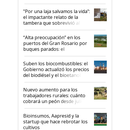
y el peligro de que Argentina
pase a ser "país sucio"
"Por una laja salvamos la vida":
el impactante relato de la
tambera que sobrevivió al
tornado
“Alta preocupación” en los
puertos del Gran Rosario por
buques parados: el
funcionamiento de las
exportadoras en tensión tras
Suben los biocombustibles: el
la medida de fuerza de los
Gobierno actualizó los precios
prácticos
del biodiésel y el bioetanol
Nuevo aumento para los
trabajadores rurales: cuánto
cobrará un peón desde julio
Bioinsumos, Aapresid y la
startup que hace rebrotar los
cultivos