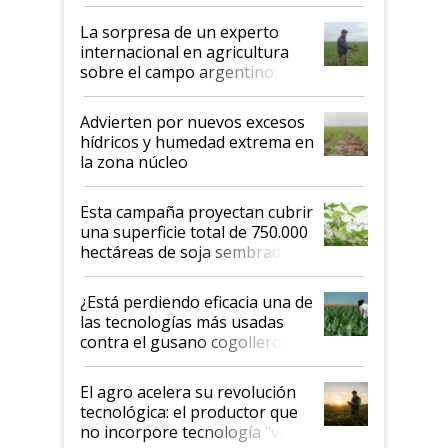
todas las tendencias
La sorpresa de un experto
internacional en agricultura
sobre el campo argentino:
"Estoy muy impresionado"
Advierten por nuevos excesos
hídricos y humedad extrema en
la zona núcleo
Esta campaña proyectan cubrir
una superficie total de 750.000
hectáreas de soja sembradas
con una nueva generación de
variedades que marcan un
¿Está perdiendo eficacia una de
salto tecnológico en genética y
las tecnologías más usadas
rendimiento
contra el gusano cogollero? El
desafío de una tecnología clave
El agro acelera su revolución
tecnológica: el productor que
no incorpore tecnología "va a