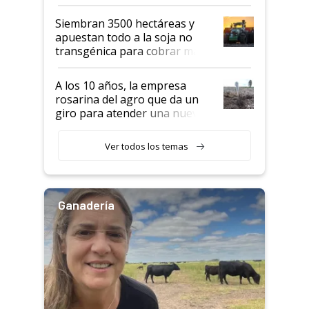
perder el tren"
Siembran 3500 hectáreas y
apuestan todo a la soja no
transgénica para cobrar más
por tonelada: compraron un
semillero
A los 10 años, la empresa
rosarina del agro que da un
giro para atender una nueva
etapa en el agro
Ver todos los temas
Ganadería