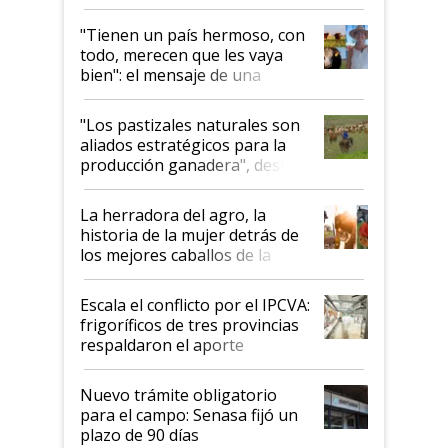
"Tienen un país hermoso, con
todo, merecen que les vaya
bien": el mensaje de una
ganadera uruguaya sobre las
oportunidades que se abren
"Los pastizales naturales son
para el agro en Argentina, con
aliados estratégicos para la
foco en la carne
producción ganadera", destaca
la iniciativa que ya reúne a 46
establecimientos en Argentina
La herradora del agro, la
historia de la mujer detrás de
los mejores caballos de la
Argentina y los mitos que
todavía hacen sufrir a estos
Escala el conflicto por el IPCVA:
animales: "Mientras me
frigoríficos de tres provincias
descalificaban, yo seguí
respaldaron el aporte
haciendo currículum"
obligatorio
Nuevo trámite obligatorio
para el campo: Senasa fijó un
plazo de 90 días