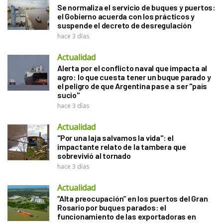
Se normaliza el servicio de buques y puertos:
el Gobierno acuerda con los prácticos y
suspende el decreto de desregulación
hace 3 días
Actualidad
Alerta por el conflicto naval que impacta al
agro: lo que cuesta tener un buque parado y
el peligro de que Argentina pase a ser "país
sucio"
hace 3 días
Actualidad
"Por una laja salvamos la vida": el
impactante relato de la tambera que
sobrevivió al tornado
hace 3 días
Actualidad
“Alta preocupación” en los puertos del Gran
Rosario por buques parados: el
funcionamiento de las exportadoras en