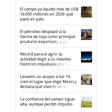
El campo ya liquidó más de US$
16.000 millones en 2026: qué
pasó en julio
El petróleo desplazó a la
harina de soja como principal
producto exportado, y aún así
el agro aportó casi seis de cada
diez dólares y sostuvo el
Récord para el agro: la
liderazgo en un semestre
actividad llegó a su máximo
récord
histórico impulsada por la
cosecha y las exportaciones
Levantó un acopio a los 19,
creó el lugar que elige Messi y
destaca que invertir en el
kirchnerismo era como "darle
plata a un hijo para droga":
La confianza del campo sigue
Juan Félix Rossetti, el libertario
alta, aunque perdió impulso
que de una dura crisis salió
más fuerte y apuesta al cambio