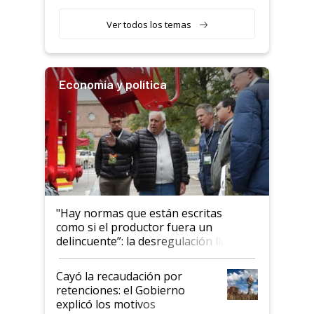
Ver todos los temas
Economía y política
"Hay normas que están escritas
como si el productor fuera un
delincuente”: la desregulación llegó
al Congreso Aapresid y hasta se
habló del financiamiento al IPCVA
Cayó la recaudación por
retenciones: el Gobierno
explicó los motivos