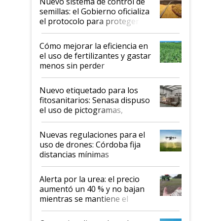
Nuevo sistema de control de
semillas: el Gobierno oficializa
el protocolo para proteger la
propiedad intelectual
Cómo mejorar la eficiencia en
el uso de fertilizantes y gastar
menos sin perder
productividad en la campaña
fina
Nuevo etiquetado para los
fitosanitarios: Senasa dispuso
el uso de pictogramas,
palabras de advertencia e
indicaciones
Nuevas regulaciones para el
uso de drones: Córdoba fija
distancias mínimas
Alerta por la urea: el precio
aumentó un 40 % y no bajan
mientras se mantiene el
conflicto en Medio Oriente