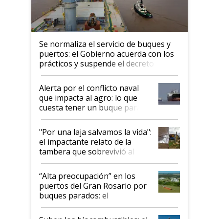
Se normaliza el servicio de buques y
puertos: el Gobierno acuerda con los
prácticos y suspende el decreto de
desregulación
Alerta por el conflicto naval
que impacta al agro: lo que
cuesta tener un buque parado
y el peligro de que Argentina
pase a ser "país sucio"
"Por una laja salvamos la vida":
el impactante relato de la
tambera que sobrevivió al
tornado
“Alta preocupación” en los
puertos del Gran Rosario por
buques parados: el
funcionamiento de las
exportadoras en tensión tras