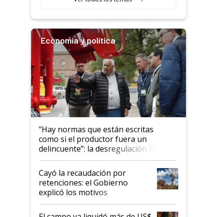
Economía y política
"Hay normas que están escritas
como si el productor fuera un
delincuente”: la desregulación llegó
al Congreso Aapresid y hasta se
habló del financiamiento al IPCVA
Cayó la recaudación por
retenciones: el Gobierno
explicó los motivos
El campo ya liquidó más de US$