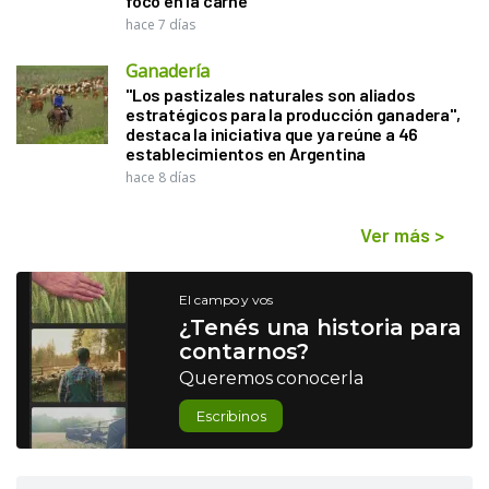
foco en la carne
hace 7 días
Ganadería
"Los pastizales naturales son aliados
estratégicos para la producción ganadera",
destaca la iniciativa que ya reúne a 46
establecimientos en Argentina
hace 8 días
Ver más
>
El campo y vos
¿Tenés una historia para
contarnos?
Queremos conocerla
Escribinos