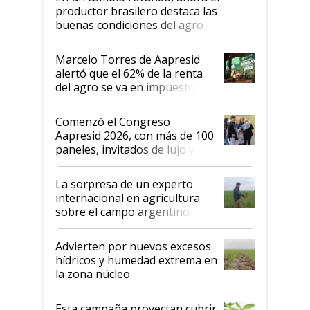
productor brasilero destaca las
buenas condiciones del agro
argentino para invertir: "Los veo
más motivados"
Marcelo Torres de Aapresid
alertó que el 62% de la renta
del agro se va en impuestos:
"No es bueno que en
Argentina se sigan discutiendo
Comenzó el Congreso
las mismas cosas de hace 50
Aapresid 2026, con más de 100
años"
paneles, invitados de lujo y
todas las tendencias
La sorpresa de un experto
internacional en agricultura
sobre el campo argentino:
"Estoy muy impresionado"
Advierten por nuevos excesos
hídricos y humedad extrema en
la zona núcleo
Esta campaña proyectan cubrir