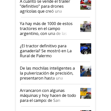
A cuánto se vende el trailer
del rescate de la empresa
"definitivo" para drones
agrícolas que creó una
empresa argentina: "Veíamos a
contratistas invirtiendo miles
Ya hay más de 1000 de estos
de dólares en drones de última
tractores en el campo
generación que luego eran
argentino, con una de las
transportados de forma
estructuras de fabricación más
precaria"
integradas del mundo
¿El tractor definitivo para
ganadería? Se mostró en La
Rural de Palermo
De las mochilas inteligentes a
la pulverización de precisión,
presentaron hasta una
hidrolavadora de agua caliente:
Jacto en la Expo Rural 2026
Arrancaron con algunas
máquinas y hoy hacen de todo
para el campo: de San
Francisco al corazón de
Palermo, Akron y una amplia