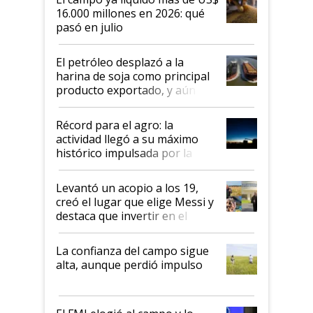
16.000 millones en 2026: qué
pasó en julio
El petróleo desplazó a la
harina de soja como principal
producto exportado, y aún así
el agro aportó casi seis de cada
diez dólares y sostuvo el
Récord para el agro: la
liderazgo en un semestre
actividad llegó a su máximo
récord
histórico impulsada por la
cosecha y las exportaciones
Levantó un acopio a los 19,
creó el lugar que elige Messi y
destaca que invertir en el
kirchnerismo era como "darle
plata a un hijo para droga":
La confianza del campo sigue
Juan Félix Rossetti, el libertario
alta, aunque perdió impulso
que de una dura crisis salió
más fuerte y apuesta al cambio
de Milei