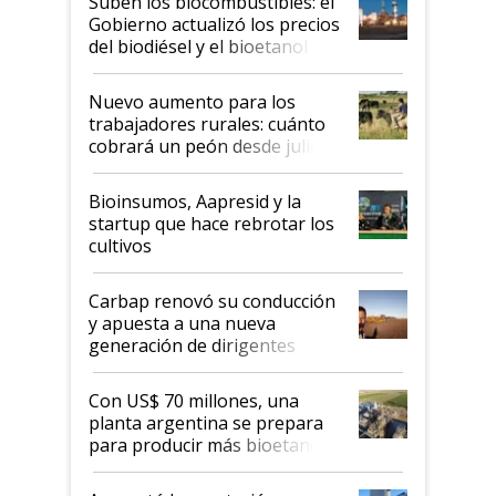
Suben los biocombustibles: el
la medida de fuerza de los
Gobierno actualizó los precios
prácticos
del biodiésel y el bioetanol
Nuevo aumento para los
trabajadores rurales: cuánto
cobrará un peón desde julio
Bioinsumos, Aapresid y la
startup que hace rebrotar los
cultivos
Carbap renovó su conducción
y apuesta a una nueva
generación de dirigentes
rurales
Con US$ 70 millones, una
planta argentina se prepara
para producir más bioetanol
que nunca