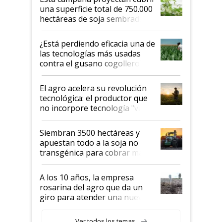
una superficie total de 750.000
hectáreas de soja sembradas
con una nueva generación de
variedades que marcan un
¿Está perdiendo eficacia una de
salto tecnológico en genética y
las tecnologías más usadas
rendimiento
contra el gusano cogollero? El
desafío de una tecnología clave
El agro acelera su revolución
tecnológica: el productor que
no incorpore tecnología "va a
perder el tren"
Siembran 3500 hectáreas y
apuestan todo a la soja no
transgénica para cobrar más
por tonelada: compraron un
semillero
A los 10 años, la empresa
rosarina del agro que da un
giro para atender una nueva
etapa en el agro
Ver todos los temas