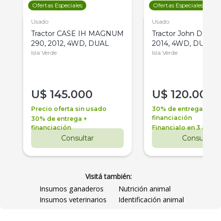
Ofertas Especiales
Ofertas Especiales
Usado
Usado
Tractor CASE IH MAGNUM
Tractor John Deere 
290, 2012, 4WD, DUAL
2014, 4WD, DUAL
Isla Verde
Isla Verde
U$
145.000
U$
120.000
Precio oferta sin usado
30% de entrega +
financiación
30% de entrega +
financiación
Financialo en 3 años
Consultar
Consultar
Visitá también:
Insumos ganaderos
Nutrición animal
Insumos veterinarios
Identificación animal